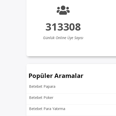
313308
Günlük Online Üye Sayısı
Popüler Aramalar
Betebet Papara
Betebet Poker
Betebet Para Yatırma