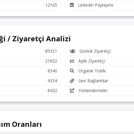
12105
Linkedin Paylaşımı:
ği / Ziyaretçi Analizi
85321
Günlük Ziyaretçi:
21832
Aylık Ziyaretçi:
8340
Organik Trafik:
9334
Geri Bağlantılar:
8432
Yönlendirmeler:
nım Oranları