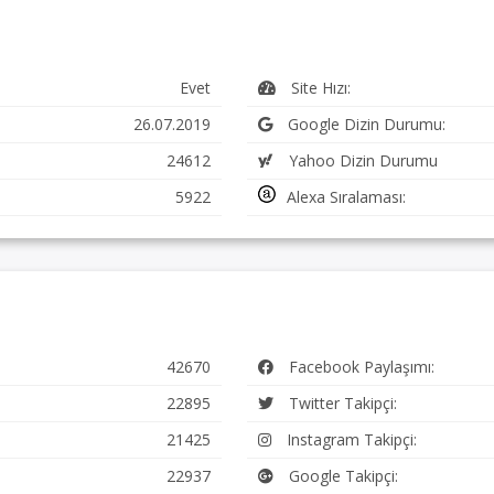
Evet
Site Hızı:
26.07.2019
Google Dizin Durumu:
24612
Yahoo Dizin Durumu
5922
Alexa Sıralaması:
i
42670
Facebook Paylaşımı:
22895
Twitter Takipçi:
21425
Instagram Takipçi:
22937
Google Takipçi: