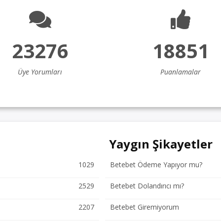
23276
18851
Üye Yorumları
Puanlamalar
Yaygın Şikayetler
1029
Betebet Ödeme Yapıyor mu?
2529
Betebet Dolandırıcı mı?
2207
Betebet Giremiyorum