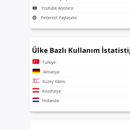
Youtube Abonesi:
Pinterest Paylaşımı:
Ülke Bazlı Kullanım İstatisti
Türkiye:
Almanya:
Kuzey Kıbrıs:
Avusturya:
Hollanda: