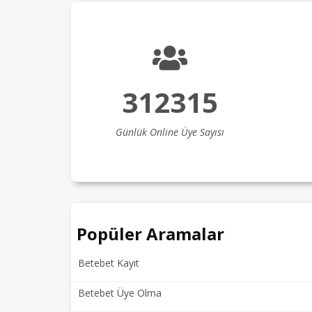
312315
Günlük Online Üye Sayısı
Popüler Aramalar
Betebet Kayıt
Betebet Üye Olma