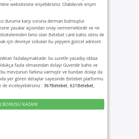
ine websitesine erişebilirsiniz. Olabilecek erişim
sız duruma karşı soruna derman bulmuştur.
ütmesine yasalar açısından onay vermemektedir ve ne
sitelerinden birisi olan Betebet canlı bahis sitesi de
mak için devreye sokulan bu yepyeni güncel adresini
iktarı fazlalaşmaktadır. bu suretle yasadışı iddaa
 oldukça fazla olmasından dolayı Güvenilir bahis ve
e bu mevzunun farkına varmıştır ve bundan dolayı da
nda yer gören detaylar sayesinde Betebet platformu
 de inceleyebilirsiniz :
367Betebet
,
621Betebet
,
İN BONUSU KAZAN!