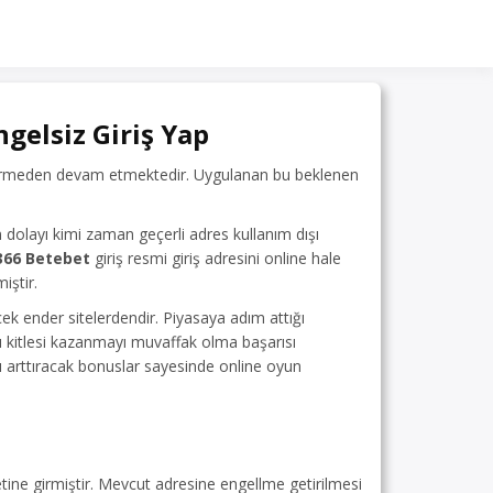
ngelsiz Giriş Yap
vermeden devam etmektedir. Uygulanan bu beklenen
n dolayı kimi zaman geçerli adres kullanım dışı
366 Betebet
giriş resmi giriş adresini online hale
iştir.
k ender sitelerdendir. Piyasaya adım attığı
 kitlesi kazanmayı muvaffak olma başarısı
zı arttıracak bonuslar sayesinde online oyun
tine girmiştir. Mevcut adresine engellme getirilmesi