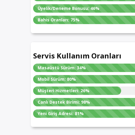
Üyelik/Deneme Bonusu:
46%
Bahis Oranları:
75%
Servis Kullanım Oranları
Masaüstü Sürüm:
34%
Mobil Sürüm:
80%
Müşteri Hizmetleri:
26%
Canlı Destek Birimi:
98%
Yeni Giriş Adresi:
81%