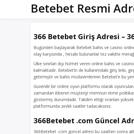
Skip
Betebet Resmi Adr
to
content
366 Betebet Giriş Adresi – 3
Bugünden başlayarak Betebet bahis ve casino onlin
olay karşısında , hesabı bulunanlar tez vakitte mera
Ülke sınırları dışı hizmet veren online bahis ve casin
kalmaktadır. Betebet’in de kullanımdaki giriş linki,
getirmiştir ve bahis müdavimlerinin Betebet’e bu yeni 
Güvenilir bir online oyun platformu olarak oyuncula
zamandan itiberen müşteriyi memnun etme politikasın
göstermiş durumdadır. Takdim ettiği oranları yüksek b
platformunda zevkli saatler tadacaksınız.
366Betebet .com Güncel Adre
366Betebet .com güncel adresi bu saatten sonra aktif