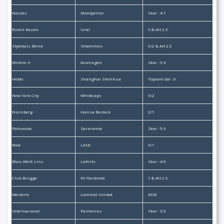
Nantes
Montpellier
Skor : 4:1
Rubin Kazan
Ural
X & Alt 2.5
Stjørdals-Blink
Strømmen
X/2 & Alt 2.5
Willem II
Groningen
Skor : 5:3
Hebei
Shanghai Shenhua
Toplam Gol : 6
New York City
Whitecaps
X/2
Nürnberg
Hansa Rostock
2/1
Patronato
Sarmiento
Skor : 5:3
Ried
LASK
X/1
Blau-Weiß Linz
Lafnitz
Skor : 4:5
Club Brugge
KV Oostende
1 & Alt 2.5
Westerlo
Lommel United
MS0
Internacional
Palmeiras
Skor : 3:5