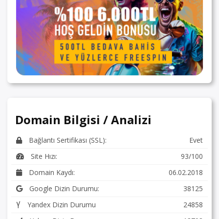
Domain Bilgisi / Analizi
Bağlantı Sertifikası (SSL):
Evet
Site Hızı:
93/100
Domain Kaydı:
06.02.2018
Google Dizin Durumu:
38125
Yandex Dizin Durumu
24858