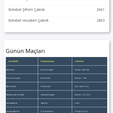
Betebet Şifrem Çalındı
2661
Betebet Hesabım Çalındı
2803
Günün Maçları
Evsahibi
Deplasman
Tahmin
Beşiktaş
Giresunspor
İlk Gol : Gol Yok
Erzurumspor
Altınordu
Korner : Tek
Barcelona
Villarreal
Sarı Kart : 0-3
Newcastle United
Southampton
Korner : 2.5 Üst
Sampdoria
Spezia
2 Alt
Union Berlin
E. Frankfurt
1/X & Üst 3.5