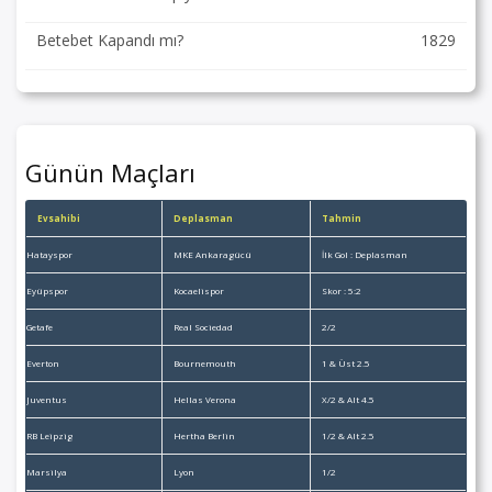
Betebet Kapandı mı?
1829
Günün Maçları
Evsahibi
Deplasman
Tahmin
Hatayspor
MKE Ankaragücü
İlk Gol : Deplasman
Eyüpspor
Kocaelispor
Skor : 5:2
Getafe
Real Sociedad
2/2
Everton
Bournemouth
1 & Üst 2.5
Juventus
Hellas Verona
X/2 & Alt 4.5
RB Leipzig
Hertha Berlin
1/2 & Alt 2.5
Marsilya
Lyon
1/2