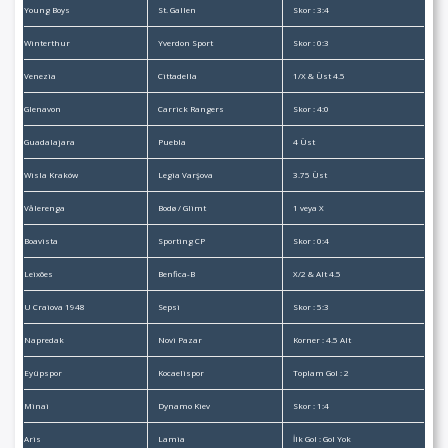
Young Boys
St. Gallen
Skor : 3:4
Winterthur
Yverdon Sport
Skor : 0:3
Venezia
Cittadella
1/X & Üst 4.5
Glenavon
Carrick Rangers
Skor : 4:0
Guadalajara
Puebla
4 Üst
Wisla Kraków
Legia Varşova
3.75 Üst
Vålerenga
Bodø / Glimt
1 veya X
Boavista
Sporting CP
Skor : 0:4
Leixões
Benfica-B
X/2 & Alt 4.5
U Craiova 1948
Sepsi
Skor : 5:3
Napredak
Novi Pazar
Korner : 4.5 Alt
Eyüpspor
Kocaelispor
Toplam Gol : 2
Minai
Dynamo Kiev
Skor : 1:4
Aris
Lamia
İlk Gol : Gol Yok