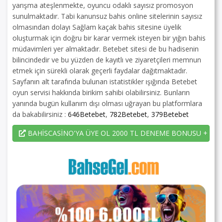
yarışma ateşlenmekte, oyuncu odaklı sayısız promosyon
sunulmaktadır. Tabi kanunsuz bahis online sitelerinin sayısız
olmasından dolayı Sağlam kaçak bahis sitesine üyelik
oluşturmak için doğru bir karar vermek isteyen bir yığın bahis
müdavimleri yer almaktadır. Betebet sitesi de bu hadisenin
bilincindedir ve bu yüzden de kayıtlı ve ziyaretçileri memnun
etmek için sürekli olarak geçerli faydalar dağıtmaktadır.
Sayfanın alt tarafında bulunan istatistikler ışığında Betebet
oyun servisi hakkında birikim sahibi olabilirsiniz. Bunların
yanında bugün kullanım dışı olması uğrayan bu platformlara
da bakabilirsiniz :
646Betebet
,
782Betebet
,
379Betebet
BAHİSCASİNO'YA ÜYE OL 2000 TL DENEME BONUSU + 225