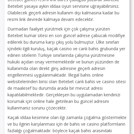
Betebet yasaya aykırı iddaa oyun servisine uğrayabilirsiniz.
Olabilecek geçerli adresin kullanım dışı kalmasına kadar bu
resmi link devrede kalmaya devam edecektir.
Durmadan faaliyet yürütmek için çok çalışma yürüten
Betebet kumar sitesi en son güncel adrese çabucak modifiye
edilerek bu duruma karşı çıkış yolu bulmuştur. Ülke sınırları
içindeki ilgili kuruluş, kaçak casino ve canlı bahis grubunda yer
edinen sitelerin Türkiye sınırlarında çalışma yürütmesine
hukuki açıdan onay vermemektedir ve bunun yüzünden de
kullanımda olan direkt giriş adresine geçerli adresin
engellenmesi uygulanmaktadır. İllegal bahis online
websitelerinden birisi olan Betebet canlı bahis ve casino sitesi
de maalesef bu durumda arada bir mevcut adresi
kapatılabilmektedir. Gerçekleşen bu uygulamadan kendinizi
korumak için online hale getirilean bu güncel adresini
kullanmanız sorunu çözecektir.
Kaçak iddaa kesimine olan ilgi zamanla çoğalma göstermekte
ve bu ilginin karşılanması için de bahis ve casino platformların
fazlalığı çoğalmaktadır. böylece kaçak bahis arasındaki