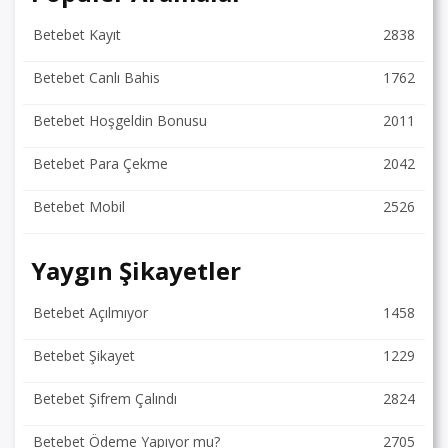
Betebet Kayıt
2838
Betebet Canlı Bahis
1762
Betebet Hoşgeldin Bonusu
2011
Betebet Para Çekme
2042
Betebet Mobil
2526
Yaygın Şikayetler
Betebet Açılmıyor
1458
Betebet Şikayet
1229
Betebet Şifrem Çalındı
2824
Betebet Ödeme Yapıyor mu?
2705