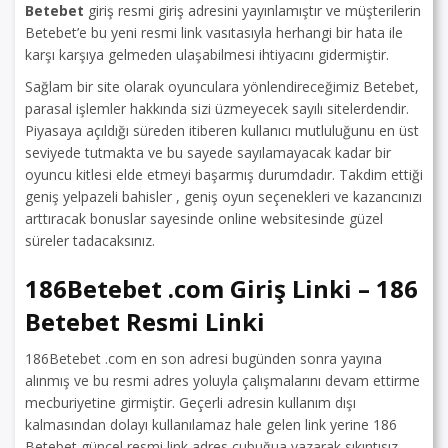
Betebet
giriş resmi giriş adresini yayınlamıştır ve müşterilerin
Betebet’e bu yeni resmi link vasıtasıyla herhangi bir hata ile
karşı karşıya gelmeden ulaşabilmesi ihtiyacını gidermiştir.
Sağlam bir site olarak oyunculara yönlendireceğimiz Betebet,
parasal işlemler hakkında sizi üzmeyecek sayılı sitelerdendir.
Piyasaya açıldığı süreden itiberen kullanıcı mutluluğunu en üst
seviyede tutmakta ve bu sayede sayılamayacak kadar bir
oyuncu kitlesi elde etmeyi başarmış durumdadır. Takdim ettiği
geniş yelpazeli bahisler , geniş oyun seçenekleri ve kazancınızı
arttıracak bonuslar sayesinde online websitesinde güzel
süreler tadacaksınız.
186Betebet .com Giriş Linki – 186
Betebet Resmi Linki
186Betebet .com en son adresi bugünden sonra yayına
alınmış ve bu resmi adres yoluyla çalışmalarını devam ettirme
mecburiyetine girmiştir. Geçerli adresin kullanım dışı
kalmasından dolayı kullanılamaz hale gelen link yerine 186
Betebet güncel resmi link adres çubuğua yazarak sıkıntısız