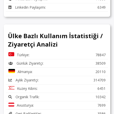
Linkedin Paylaşımı:
6349
Ülke Bazlı Kullanım İstatistiği /
Ziyaretçi Analizi
Türkiye:
78847
Günlük Ziyaretçi:
38509
Almanya:
20110
Aylık Ziyaretçi:
314709
Kuzey Kıbrıs:
6451
Organik Trafik:
10342
Avusturya:
7699
Geri Bağlantılar:
3586