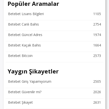
Popüler Aramalar
Betebet Lisans Bilgileri
1105
Betebet Canlı Bahis
2754
Betebet Güncel Adres
1974
Betebet Kaçak Bahis
1664
Betebet Bitcoin
2573
Yaygın Şikayetler
Betebet Giriş Yapamıyorum
2505
Betebet Güvenilir mi?
2026
Betebet Şikayet
2631