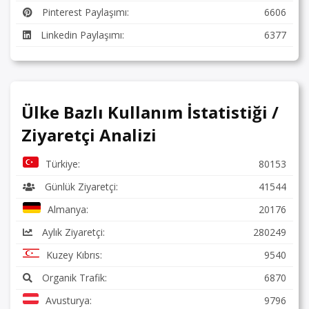
Pinterest Paylaşımı:
6606
Linkedin Paylaşımı:
6377
Ülke Bazlı Kullanım İstatistiği /
Ziyaretçi Analizi
Türkiye:
80153
Günlük Ziyaretçi:
41544
Almanya:
20176
Aylık Ziyaretçi:
280249
Kuzey Kıbrıs:
9540
Organik Trafik:
6870
Avusturya:
9796