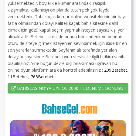
yükselmektedir. böylelikle kumar arasındaki rakiplik
kızışmakta, kullanıcıyı ön planda tutan pek çok fayda
verilmektedir. Tabi kaçak kumar online websitelerinin bir hayli
fazla olmasından dolayı Kaliteli kaçak bahis sitesine dahil
olmak için gözü kapalı seçim yapmak isteyen sayısız kişi yer
almaktadır. Betebet sitesi de bunun bilincindedir ve bundan
ötürü de siteye girmek isteyenleri sevindirmek için ikide bir en
son yararlar sunmaktadır. Sayfanın alt tarafında yer alan
detaylar sayesinde Betebet oyun servisi ile ilgili birikim sahibi
olabilirsiniz. Yine bugün devre dışı bırakılması uğrayan bu
online oyun platformlara da kontrol edebilirsiniz :
209Betebet
,
11Betebet
,
765Betebet
BAHİSCASİNO'YA ÜYE OL 2000 TL DENEME BONUSU + 225