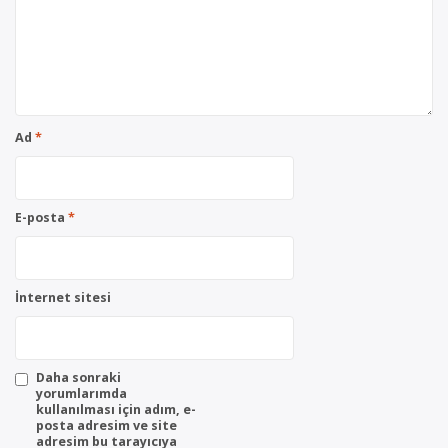
Ad
*
E-posta
*
İnternet sitesi
Daha sonraki
yorumlarımda
kullanılması için adım, e-
posta adresim ve site
adresim bu tarayıcıya