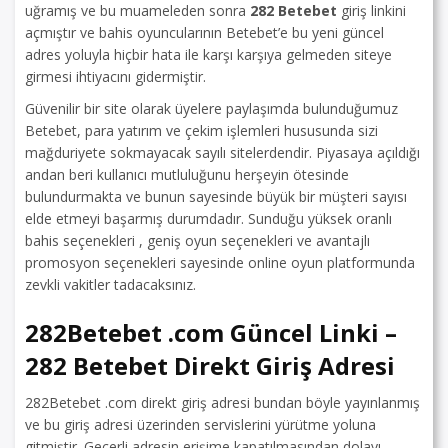
uğramış ve bu muameleden sonra
282 Betebet
giriş linkini
açmıştır ve bahis oyuncularının Betebet’e bu yeni güncel
adres yoluyla hiçbir hata ile karşı karşıya gelmeden siteye
girmesi ihtiyacını gidermiştir.
Güvenilir bir site olarak üyelere paylaşımda bulunduğumuz
Betebet, para yatırım ve çekim işlemleri hususunda sizi
mağduriyete sokmayacak sayılı sitelerdendir. Piyasaya açıldığı
andan beri kullanıcı mutluluğunu herşeyin ötesinde
bulundurmakta ve bunun sayesinde büyük bir müşteri sayısı
elde etmeyi başarmış durumdadır. Sunduğu yüksek oranlı
bahis seçenekleri , geniş oyun seçenekleri ve avantajlı
promosyon seçenekleri sayesinde online oyun platformunda
zevkli vakitler tadacaksınız.
282Betebet .com Güncel Linki –
282 Betebet Direkt Giriş Adresi
282Betebet .com direkt giriş adresi bundan böyle yayınlanmış
ve bu giriş adresi üzerinden servislerini yürütme yoluna
gitmiştir. Geçerli adresin erişime kapatılmasından dolayı