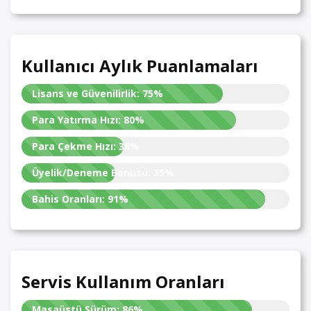
Kullanıcı Aylık Puanlamaları
Lisans ve Güvenilirlik:
75%
Para Yatırma Hızı:
80%
Para Çekme Hızı:
38%
Üyelik/Deneme Bonusu:
35%
Bahis Oranları:
91%
Servis Kullanım Oranları
Masaüstü Sürüm:
86%