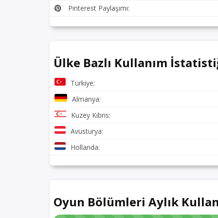
Pinterest Paylaşımı:
Ülke Bazlı Kullanım İstatisti
Türkiye:
Almanya:
Kuzey Kıbrıs:
Avusturya:
Hollanda:
Oyun Bölümleri Aylık Kulla