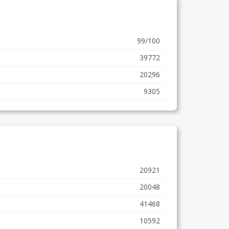
99/100
39772
20296
9305
20921
20048
41468
10592