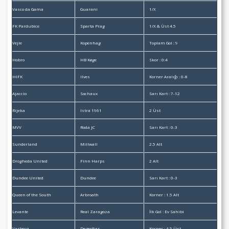
Vasco da Gama
Guarani
1/X
FK Pardubice
Sparta Prag
1/X & Üst 4.5
Vejle
Kopenhag
Toplam Gol : 9
Hobro
HB Køge
Skor : 0:4
HIFK
Ilves
Korner Aralığı : 0-8
Ajaccio
Sochaux
Sarı Kart : 7-12
Rijeka
Istra 1961
2 Üst
MVV
Roda JC
Sarı Kart : 0-3
Sunderland
Millwall
2.5 Alt
Drogheda United
Finn Harps
2 Alt
Dundee United
Dundee
Sarı Kart : 0-3
Queen of the South
Arbroath
Korner : 1.5 Alt
Levante
Real Zaragoza
İlk Gol : Ev Sahibi
Varberg
Degerfors
Korner : 4.5 Üst