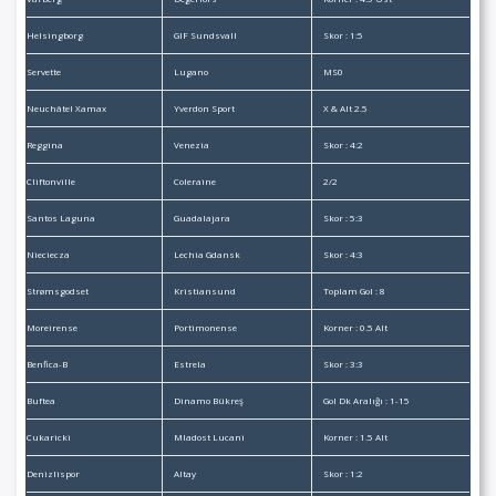
Helsingborg
GIF Sundsvall
Skor : 1:5
Servette
Lugano
MS0
Neuchâtel Xamax
Yverdon Sport
X & Alt 2.5
Reggina
Venezia
Skor : 4:2
Cliftonville
Coleraine
2/2
Santos Laguna
Guadalajara
Skor : 5:3
Nieciecza
Lechia Gdansk
Skor : 4:3
Strømsgodset
Kristiansund
Toplam Gol : 8
Moreirense
Portimonense
Korner : 0.5 Alt
Benfica-B
Estrela
Skor : 3:3
Buftea
Dinamo Bükreş
Gol Dk Aralığı : 1-15
Cukaricki
Mladost Lucani
Korner : 1.5 Alt
Denizlispor
Altay
Skor : 1:2