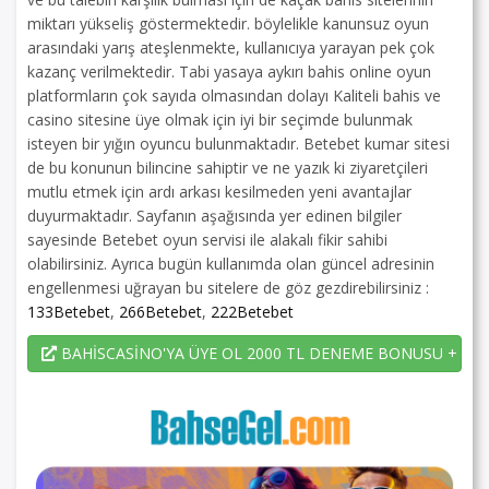
miktarı yükseliş göstermektedir. böylelikle kanunsuz oyun
arasındaki yarış ateşlenmekte, kullanıcıya yarayan pek çok
kazanç verilmektedir. Tabi yasaya aykırı bahis online oyun
platformların çok sayıda olmasından dolayı Kaliteli bahis ve
casino sitesine üye olmak için iyi bir seçimde bulunmak
isteyen bir yığın oyuncu bulunmaktadır. Betebet kumar sitesi
de bu konunun bilincine sahiptir ve ne yazık ki ziyaretçileri
mutlu etmek için ardı arkası kesilmeden yeni avantajlar
duyurmaktadır. Sayfanın aşağısında yer edinen bilgiler
sayesinde Betebet oyun servisi ile alakalı fikir sahibi
olabilirsiniz. Ayrıca bugün kullanımda olan güncel adresinin
engellenmesi uğrayan bu sitelere de göz gezdirebilirsiniz :
133Betebet
,
266Betebet
,
222Betebet
BAHİSCASİNO'YA ÜYE OL 2000 TL DENEME BONUSU + 225