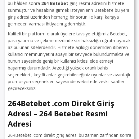
bu hâlden sonra
264 Betebet
giriş resmi adresini hizmete
sunmuştur ve hesabına girmek isteyenlerin Betebet’e bu yeni
giriş adresi üzerinden herhangi bir sorun ile karşı karşıya
gelmeden varması ihtiyacını gidermiştir.
Kaliteli bir platform olarak üyelere tavsiye ettiğimiz Betebet,
para yatırma ve çekme nezdinde sizi haksızlığa uğratmayacak
az bulunan sitelerdendir. Hizmete açıldığı dönemden itiberen
kullanıcı memnuniyetini apayrı bir seviyede bulundurmakta ve
bunun sayesinde geniş bir kullanıcı kitlesi elde etmeyi
başarmış durumdadır. Arzettiği yüksek oranlı bahis
seçenekleri , keyifli anlar geçirebileceğiniz oyunlar ve avantajlı
promosyon seçenekleri sayesinde websitede zevkli saatler
geçireceksiniz.
264Betebet .com Direkt Giriş
Adresi – 264 Betebet Resmi
Adresi
264Betebet .com direkt giriş adresi bu zaman zarfından sonra