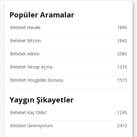
Popüler Aramalar
Betebet Havale
1890
Betebet Bitcoin
1842
Betebet Adresi
2580
Betebet Hesap Açma
1333
Betebet Hoşgeldin Bonusu
1515
Yaygın Şikayetler
Betebet Kaç Oldu?
1245
Betebet Giremiyorum
2413