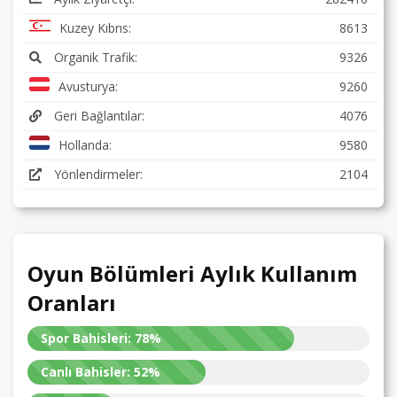
Kuzey Kıbrıs:
8613
Organik Trafik:
9326
Avusturya:
9260
Geri Bağlantılar:
4076
Hollanda:
9580
Yönlendirmeler:
2104
Oyun Bölümleri Aylık Kullanım
Oranları
Spor Bahisleri:
78%
Canlı Bahisler:
52%