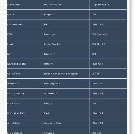
Aston Villa
Bournemouth
Toplam Gol : 1
Roma
Empoli
2/1
E. Frankfurt
Köln
Skor : 3:4
PSG
Marsilya
X/2 & Alt 4.5
Ural
Krylya Sovetov
2 & Üst 2.5
Jerv
Ranheim
X/1
Go Ahead Eagles
Utrecht
4.25 Üst
Dalian Pro
Henan Songshan Longmen
2 Üst
Whitecaps
New England
Skor : 5:0
Darmstadt 98
Schalke 04
Skor : 4:1
River Plate
Lanús
X/X
Rheindorf Altach
Ried
Skor : 5:1
Amstetten
Vorwärts Steyr
Skor : 2:1
Club Brugge
Antwerp
3.5 Üst