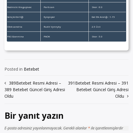
Radnicki Kragujevac
Partizan
Skor : 0:3
Gençlerbirliği
Eyüpspor
Gol Dk Aralığı : 1-15
Oleksandria
Rukh Vynnyky
2.5 Üst
PAS Giannina
PAOK
Skor : 5:3
Posted in
Betebet
Yazı
389Betebet Resmi Adresi –
391Betebet Resmi Adresi – 391
389 Betebet Güncel Giriş Adresi
Betebet Güncel Giriş Adresi
gezinmesi
Oldu
Oldu
Bir yanıt yazın
E-posta adresiniz yayınlanmayacak.
Gerekli alanlar
*
ile işaretlenmişlerdir