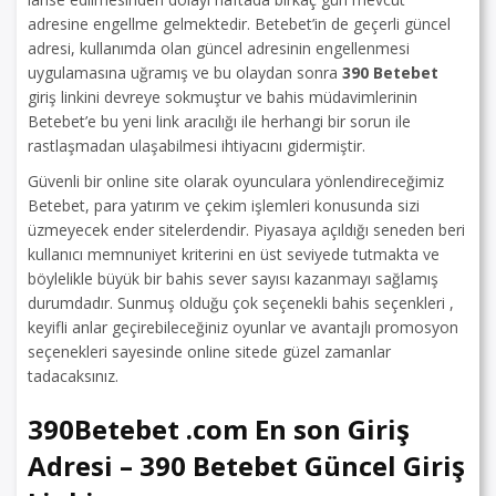
adresine engellme gelmektedir. Betebet’in de geçerli güncel
adresi, kullanımda olan güncel adresinin engellenmesi
uygulamasına uğramış ve bu olaydan sonra
390 Betebet
giriş linkini devreye sokmuştur ve bahis müdavimlerinin
Betebet’e bu yeni link aracılığı ile herhangi bir sorun ile
rastlaşmadan ulaşabilmesi ihtiyacını gidermiştir.
Güvenli bir online site olarak oyunculara yönlendireceğimiz
Betebet, para yatırım ve çekim işlemleri konusunda sizi
üzmeyecek ender sitelerdendir. Piyasaya açıldığı seneden beri
kullanıcı memnuniyet kriterini en üst seviyede tutmakta ve
böylelikle büyük bir bahis sever sayısı kazanmayı sağlamış
durumdadır. Sunmuş olduğu çok seçenekli bahis seçenkleri ,
keyifli anlar geçirebileceğiniz oyunlar ve avantajlı promosyon
seçenekleri sayesinde online sitede güzel zamanlar
tadacaksınız.
390Betebet .com En son Giriş
Adresi – 390 Betebet Güncel Giriş