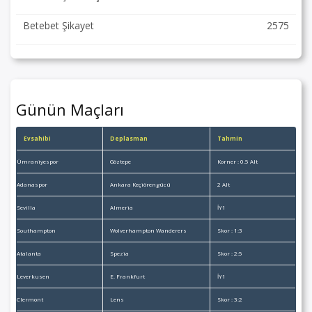
Betebet Şikayet
2575
Günün Maçları
Evsahibi
Deplasman
Tahmin
Ümraniyespor
Göztepe
Korner : 0.5 Alt
Adanaspor
Ankara Keçiörengücü
2 Alt
Sevilla
Almeria
İY1
Southampton
Wolverhampton Wanderers
Skor : 1:3
Atalanta
Spezia
Skor : 2:5
Leverkusen
E. Frankfurt
İY1
Clermont
Lens
Skor : 3:2