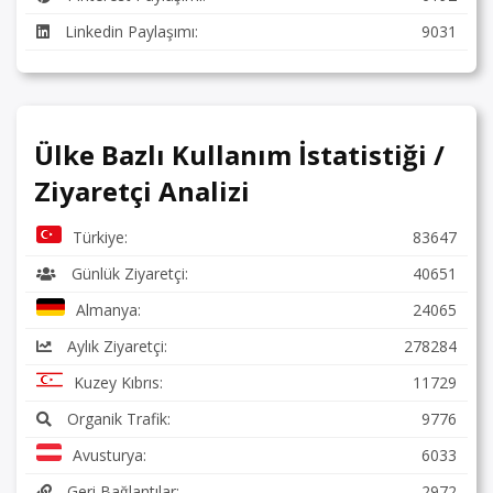
Linkedin Paylaşımı:
9031
Ülke Bazlı Kullanım İstatistiği /
Ziyaretçi Analizi
Türkiye:
83647
Günlük Ziyaretçi:
40651
Almanya:
24065
Aylık Ziyaretçi:
278284
Kuzey Kıbrıs:
11729
Organik Trafik:
9776
Avusturya:
6033
Geri Bağlantılar:
2972