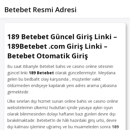
Skip
Betebet Resmi Adresi
to
content
189 Betebet Güncel Giriş Linki –
189Betebet .com Giriş Linki –
Betebet Otomatik Giriş
Bu saat itibariyle Betebet bahis ve casino online sitesinin
güncel linki
189 Betebet
olarak güncellenmiştir. Meydana
gelen bu bedbaht olay karşısında , müşteriler vakit
öldürmeden endişeye kapılarak yeni adres arama çabasına
girmektedir.
Ülke sınırları dışı hizmet sunan online bahis ve casino online
websitelerinin ülkemiz hudutları içinde yasaya aykırı oyun
olarak bilinmesinden dolayı haftanın bazı günleri devre dışı
bırakılmaktadır. Betebet’in de hâli hazırdaki giriş urlsi, devre
dışı kalması işlemine uğramış ve bu muameleden sonra
189