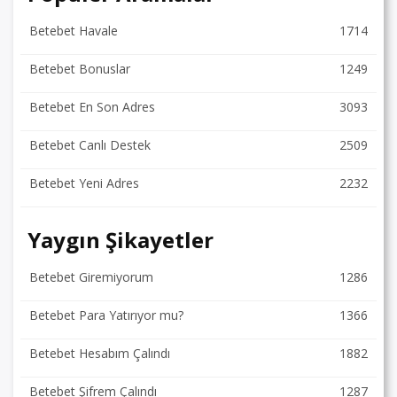
Betebet Havale
1714
Betebet Bonuslar
1249
Betebet En Son Adres
3093
Betebet Canlı Destek
2509
Betebet Yeni Adres
2232
Yaygın Şikayetler
Betebet Giremiyorum
1286
Betebet Para Yatırıyor mu?
1366
Betebet Hesabım Çalındı
1882
Betebet Şifrem Çalındı
1287