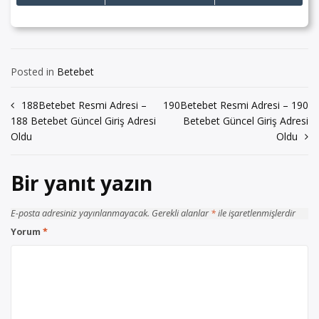
Posted in
Betebet
Yazı
188Betebet Resmi Adresi –
190Betebet Resmi Adresi – 190
188 Betebet Güncel Giriş Adresi
Betebet Güncel Giriş Adresi
gezinmesi
Oldu
Oldu
Bir yanıt yazın
E-posta adresiniz yayınlanmayacak.
Gerekli alanlar
*
ile işaretlenmişlerdir
Yorum
*