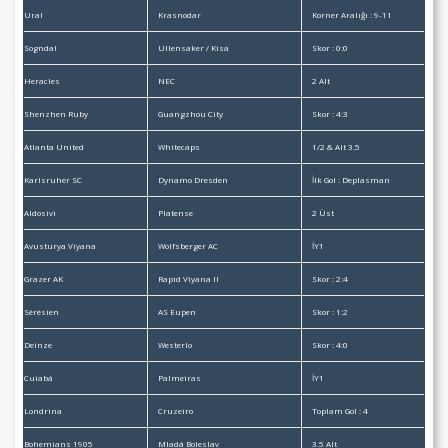
Ural
Krasnodar
Korner Aralığı : 9-11
Sogndal
Ullensaker / Kisa
Skor : 0:0
Heracles
NEC
2 Alt
Shenzhen Ruby
Guangzhou City
Skor : 4:3
Atlanta United
Whitecaps
1/2 & Alt 3.5
Karlsruher SC
Dynamo Dresden
İlk Gol : Deplasman
Aldosivi
Platense
2 Üst
Avusturya Viyana
Wolfsberger AC
İY1
Grazer AK
Rapid Viyana II
Skor : 2:4
Sérésien
AS Eupen
Skor : 1:2
Deinze
Westerlo
Skor : 4:0
Cuiabá
Palmeiras
İY1
Londrina
Cruzeiro
Toplam Gol : 4
Bohemians 1905
Mladá Boleslav
3.5 Alt