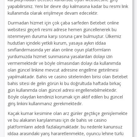
yapabilirsiniz. Yeni bir devre dışı kalmasına kadar bu resmi link
kullanımda olarak erişilmeye devam edecektir.
Durmadan hizmet için çok çaba sarfeden Betebet online
websitesi geçerli resmi adrese hemen güncellenerek bu
istenmeyen duruma karşı soruna çare bulmuştur. Ülkemiz
hudutları içindeki yetkili kurum, yasaya aykırı iddaa
sınıflandırmasında yer alan online oyun platformların
yurdumuzda hizmet sunmasına yasalardan dolayı izin
vermemektedir ve böyle olmasından dolayı da kullanımda
olan güncel linkine mevcut adresine engellme getirilmesi
yapılmaktadır. Bahis ve casino sitelerinden birisi olan Betebet
bahis sitesi de gelin görün ki bu doğrultuda haftada birkaç
gün kullanımda olan güncel adresi engellenebilmektedir.
Böyle olaydan kendinizi korumak için aktif edilen bu güncel
giriş linkini kullanmanız gerekmektedir.
Kaçak kumar kesimine olan arz günler geçtikçe genişlemekte
ve bu alakanın karşılanması için de bahis ve casino
platformların adedi fazlalaşmaktadır. bu nedenle kanunsuz
iddaa arasındaki yarış hararetlenmekte, oyuncu lehine türlü