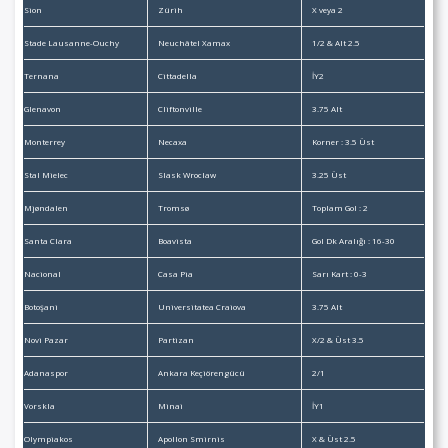
Sion
Zürih
X veya 2
Stade Lausanne-Ouchy
Neuchâtel Xamax
1/2 & Alt 2.5
Ternana
Cittadella
İY2
Glenavon
Cliftonville
3.75 Alt
Monterrey
Necaxa
Korner : 3.5 Üst
Stal Mielec
Slask Wroclaw
3.25 Üst
Mjøndalen
Tromsø
Toplam Gol : 2
Santa Clara
Boavista
Gol Dk Aralığı : 16-30
Nacional
Casa Pia
Sarı Kart : 0-3
Botoşani
Universitatea Craiova
3.75 Alt
Novi Pazar
Partizan
X/2 & Üst 3.5
Adanaspor
Ankara Keçiörengücü
2/1
Vorskla
Minai
İY1
Olympiakos
Apollon Smirnis
X & Üst 2.5