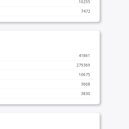
10255
7472
41861
279369
10675
3668
3830