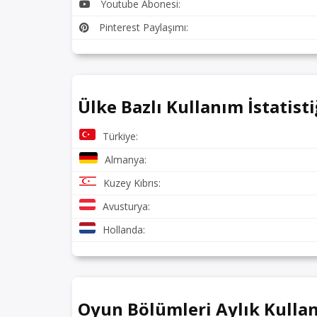
Youtube Abonesi:
Pinterest Paylaşımı:
Ülke Bazlı Kullanım İstatisti
Türkiye:
Almanya:
Kuzey Kıbrıs:
Avusturya:
Hollanda:
Oyun Bölümleri Aylık Kulla