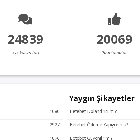
24839
20069
Üye Yorumları
Puanlamalar
Yaygın Şikayetler
1080
Betebet Dolandırıcı mı?
2927
Betebet Ödeme Yapıyor mu?
1876
Betebet Güvenilir mi?