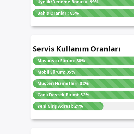
Üyelik/Deneme Bonusu:
99%
Bahis Oranları:
85%
Servis Kullanım Oranları
Masaüstü Sürüm:
80%
Mobil Sürüm:
95%
Müşteri Hizmetleri:
32%
Canlı Destek Birimi:
52%
Yeni Giriş Adresi:
21%