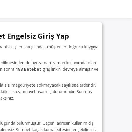
t Engelsiz Giriş Yap
bahtsız işlem karşısında , müşteriler doğruca kaygıya
rize edilmesinden dolayı zaman zaman kullanımda olan
den sonra
188 Betebet
giriş linkini devreye almıştır ve
da sizi mağduriyete sokmayacak sayılı sitelerdendir.
ıcı kitlesi kazanmayı başarmış durumdadır. Sunmuş
aksınız.
luğunda bulunmuştur. Geçerli adresin kullanım dışı
lemsiz Betebet kaçak kumar sitesine erişebilirsiniz.