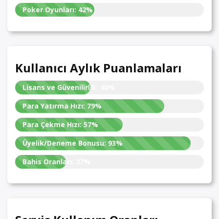
Poker Oyunları:
42%
Kullanıcı Aylık Puanlamaları
Lisans ve Güvenilirlik:
40%
Para Yatırma Hızı:
79%
Para Çekme Hızı:
57%
Üyelik/Deneme Bonusu:
93%
Bahis Oranları:
27%