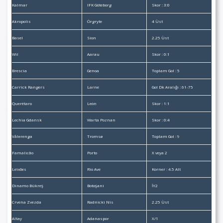
Kalmar
IFK Göteborg
Skor : 3:0
Akropolis
Örgryte
4 Üst
Basel
Sion
2.25 Üst
Wil
Aarau
Skor : 0:1
Brescia
Genoa
Toplam Gol : 5
Carrick Rangers
Larne
Gol Dk Aralığı : 61-75
Querétaro
León
Skor : 1:1
Lechia Gdansk
Warta Poznan
Skor : 0:4
Vålerenga
Tromsø
Toplam Gol : 9
Famalicão
Porto
X veya 2
Leixões
Rio Ave
Korner : 4.5 Alt
Dinamo Bükreş
Botoşani
İY2
Crvena Zvezda
Radnicki Nis
2.25 Üst
Altay
Adanaspor
X/1