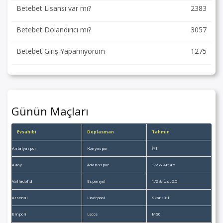
Betebet Lisansı var mı?
2383
Betebet Dolandırıcı mı?
3057
Betebet Giriş Yapamıyorum
1275
Günün Maçları
Evsahibi
Deplasman
Tahmin
Antalyaspor
Konyaspor
İY1
Altay
Adanaspor
1/2 & Alt 4.5
Valladolid
Espanyol
1/2 & Üst 2.5
Arsenal
Liverpool
Skor : 3:1
Empoli
Lecce
MS0