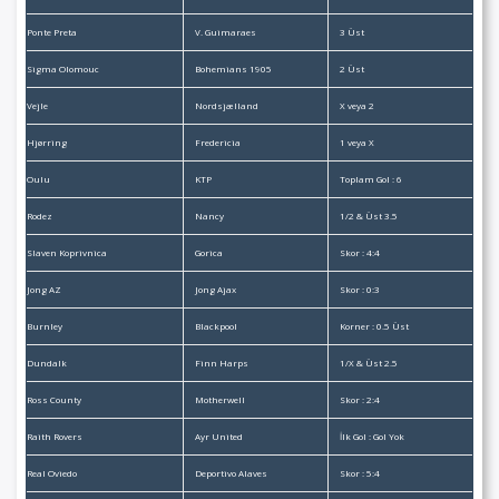
Ponte Preta
V. Guimaraes
3 Üst
Sigma Olomouc
Bohemians 1905
2 Üst
Vejle
Nordsjælland
X veya 2
Hjørring
Fredericia
1 veya X
Oulu
KTP
Toplam Gol : 6
Rodez
Nancy
1/2 & Üst 3.5
Slaven Koprivnica
Gorica
Skor : 4:4
Jong AZ
Jong Ajax
Skor : 0:3
Burnley
Blackpool
Korner : 0.5 Üst
Dundalk
Finn Harps
1/X & Üst 2.5
Ross County
Motherwell
Skor : 2:4
Raith Rovers
Ayr United
İlk Gol : Gol Yok
Real Oviedo
Deportivo Alaves
Skor : 5:4