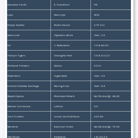
Greuther Fürth
E. Frankfurt
İY0
Lyon
Marsilya
MS2
Krylya Sovetov
Rubin Kazan
3.75 Üst
Aalesund
Stjørdals-Blink
Skor : 2:3
AZ
S. Rotterdam
1/X & Alt 4.5
Tianjin Tigers
Shanghai Port
1/X & Üst 2.5
Portland Timbers
Dallas
4 Üst
Paderborn
Ingolstadt
Skor : 2:5
Central Córdoba Santiago
Racing Club
Skor : 0:4
Rapid Viyana
Rheindorf Altach
Gol Dk Aralığı : 46-60
Wacker Innsbruck
Lafnitz
X/X
Sint-Truiden
Union Saint-Gilloise
4.25 Alt
Westerlo
Excelsior Virton
Gol Dk Aralığı : 76-90
São Paulo
Fortaleza
1 & Üst 2.5