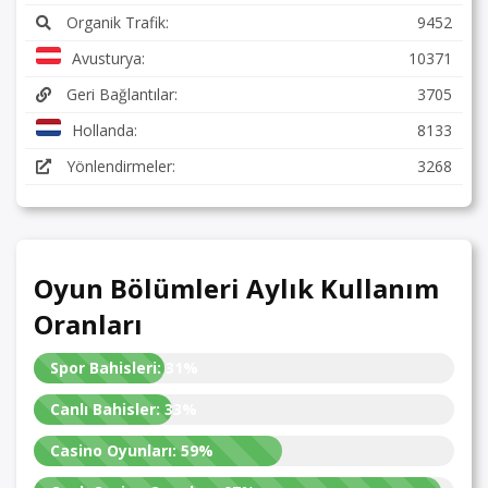
Organik Trafik:
9452
Avusturya:
10371
Geri Bağlantılar:
3705
Hollanda:
8133
Yönlendirmeler:
3268
Oyun Bölümleri Aylık Kullanım
Oranları
Spor Bahisleri:
31%
Canlı Bahisler:
33%
Casino Oyunları:
59%