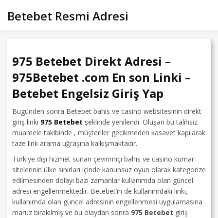
Skip
Betebet Resmi Adresi
to
content
975 Betebet Direkt Adresi –
975Betebet .com En son Linki –
Betebet Engelsiz Giriş Yap
Bugünden sonra Betebet bahis ve casino websitesinin direkt
giriş linki
975 Betebet
şeklinde yenilendi. Oluşan bu talihsiz
muamele takibinde , müşteriler gecikmeden kasavet kapılarak
taze link arama uğraşına kalkışmaktadır.
Türkiye dışı hizmet sunan çevirimiçi bahis ve casino kumar
sitelerinin ülke sınırları içinde kanunsuz oyun olarak kategorize
edilmesinden dolayı bazı zamanlar kullanımda olan güncel
adresi engellenmektedir. Betebet’in de kullanımdaki linki,
kullanımda olan güncel adresinin engellenmesi uygulamasına
maruz bırakılmış ve bu olaydan sonra
975 Betebet
giriş