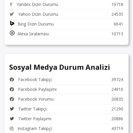
Yandex Dizin Durumu
19718
Yahoo Dizin Durumu
24535
Bing Dizin Durumu
6641
Alexa Sıralaması:
10713
Sosyal Medya Durum Analizi
Facebook Takipçi:
39724
Facebook Paylaşımı:
24910
Facebook Yorumu:
20835
Twitter Takipçi:
21290
Twitter Paylaşımı:
20886
Instagram Takipçi:
43719