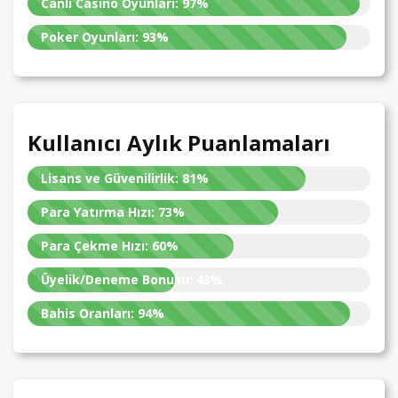
Canlı Casino Oyunları:
97%
Poker Oyunları:
93%
Kullanıcı Aylık Puanlamaları
Lisans ve Güvenilirlik:
81%
Para Yatırma Hızı:
73%
Para Çekme Hızı:
60%
Üyelik/Deneme Bonusu:
43%
Bahis Oranları:
94%