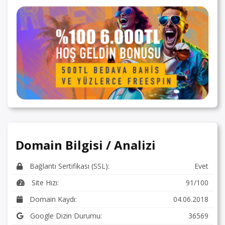
Domain Bilgisi / Analizi
Bağlantı Sertifikası (SSL):
Evet
Site Hızı:
91/100
Domain Kaydı:
04.06.2018
Google Dizin Durumu:
36569