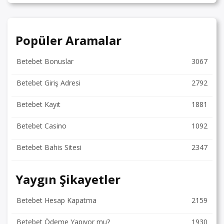
Popüler Aramalar
Betebet Bonuslar
3067
Betebet Giriş Adresi
2792
Betebet Kayıt
1881
Betebet Casino
1092
Betebet Bahis Sitesi
2347
Yaygın Şikayetler
Betebet Hesap Kapatma
2159
Betebet Ödeme Yapıyor mu?
1930