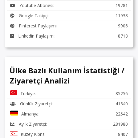
Youtube Abonesi:
19781
Google Takipçi:
11938
Pinterest Paylaşımı:
9906
Linkedin Paylaşımı:
8718
Ülke Bazlı Kullanım İstatistiği /
Ziyaretçi Analizi
Türkiye:
85256
Günlük Ziyaretçi:
41340
Almanya:
22642
Aylık Ziyaretçi:
281980
Kuzey Kıbrıs:
8407