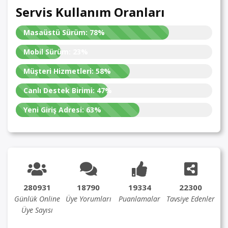
Servis Kullanım Oranları
Masaüstü Sürüm:
78%
Mobil Sürüm:
23%
Müşteri Hizmetleri:
58%
Canlı Destek Birimi:
47%
Yeni Giriş Adresi:
63%
280931
18790
19334
22300
Günlük Online
Üye Yorumları
Puanlamalar
Tavsiye Edenler
Üye Sayısı