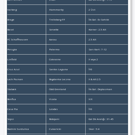
Varberg
Hammarby
2 Üst
Brage
Trelleborg FF
İlk Gol : Ev Sahibi
Basel
Servette
Korner : 2.5 Alt
FC Schaffhausen
Aarau
2.5 Alt
Perugia
Palermo
Sarı Kart : 7-12
Linfield
Coleraine
X veya 2
Cruz Azul
Santos Laguna
İY0
Lech Poznan
Bogdanka Leczna
X & Alt 2.5
Stabæk
Odd Grenland
İlk Gol : Deplasman
Benfica
Vizela
X/X
Casa Pia
Leixões
İY0
Sepsi
Botoşani
Gol Dk Aralığı : 31-45
Radnik Surdulica
Cukaricki
Skor : 5:4