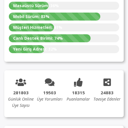
Masaüstü Sürüm:
36%
Mobil Sürüm:
83%
Müşteri Hizmetleri:
41%
Canlı Destek Birimi:
74%
Yeni Giriş Adresi:
32%
281803
19503
18315
24883
Günlük Online
Üye Yorumları
Puanlamalar
Tavsiye Edenler
Üye Sayısı