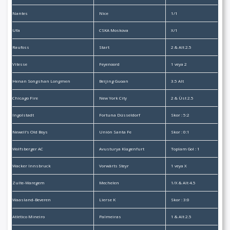
Nantes
Nice
1/1
Ufa
CSKA Moskova
X/1
Raufoss
Start
2 & Alt 2.5
Vitesse
Feyenoord
1 veya 2
Henan Songshan Longmen
Beijing Guoan
3.5 Alt
Chicago Fire
New York City
2 & Üst 2.5
Ingolstadt
Fortuna Düsseldorf
Skor : 5:2
Newell’s Old Boys
Unión Santa Fe
Skor : 0:1
Wolfsberger AC
Avusturya Klagenfurt
Toplam Gol : 1
Wacker Innsbruck
Vorwärts Steyr
1 veya X
Zulte-Waregem
Mechelen
1/X & Alt 4.5
Waasland-Beveren
Lierse K
Skor : 3:0
Atlético Mineiro
Palmeiras
1 & Alt 2.5