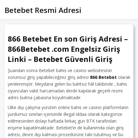
Skip
Betebet Resmi Adresi
to
content
866 Betebet En son Giriş Adresi –
866Betebet .com Engelsiz Giriş
Linki – Betebet Güvenli Giriş
Şuandan sonra Betebet bahis ve casino websitesinin
sorunsuz giriş yapabileceğiniz giriş adresi
866 Betebet
olarak
yenilenmiştir. Meydana gelen bu bahtsız hâl takibinde , bahis
oyuncuları vakit harcamadan derde kapılarak geçerli resmi
adres bulma çabasına koyulmaktadır.
Ülke dışı çalışma yürüten online bahis ve casino platformların
yurdumuz sınırları içerisinde illegal iddaa olarak kategorize
edilmesinden dolayı haftada birkaç gün BTK tarafından
erişime kapatılmaktadır. Betebet’in de kullanımda olan giriş
adresi, devre dışı kalması prosedürüne tabi tutulmuş ve bu