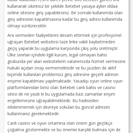
kullanarak sıkıntısız bir şekilde Betebet yasaya aykırı iddaa
online sitesine giriş yapabilirsiniz. Bir sonraki kullanımda olan
giriş adresinin kapatılmasına kadar bu giriş adresi kullanımda
olmayı sürdürecektir.
Ara vermeden faaliyetlerini devam ettirmek için profesyonel
uğraşan Betebet websitesi taze linke vakit kaybetmeden
geçiş yaparak bu uygulama karşısında çıkış yolu üretmiştir.
Ülke sınırları içindeki ilgili kurum, legal olmayan bahis
grubunda yer alan websitelerin vatanımızda hizmet vermesine
hukuki açıdan onay vermemektedir ve bu yüzden de aktif
biçimde kullanılan problemsiz giriş adresine geçerli adresin
erişime kapatılması yapılmaktadır. Yasadışı oyun online oyun
platformlarından birisi olan Betebet canlı bahis ve casino
sitesi de ne yazık ki bu uygulamada bazı zamanlar erişim
engellemesine uğrayabilmektedir. Bu hadiseden
etkilenmemek için devreye sokulan bu güncel adresini
kullanmanız gerekmektedir.
Canlı casino ve oyun ortamına olan önem gün geçtikçe
çoğalma göstermekte ve bu önemin karşılık bulması için de