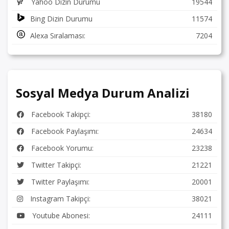
Yahoo Dizin Durumu
19544
Bing Dizin Durumu
11574
Alexa Sıralaması:
7204
Sosyal Medya Durum Analizi
Facebook Takipçi:
38180
Facebook Paylaşımı:
24634
Facebook Yorumu:
23238
Twitter Takipçi:
21221
Twitter Paylaşımı:
20001
Instagram Takipçi:
38021
Youtube Abonesi:
24111