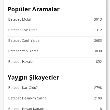
Popüler Aramalar
Betebet Mobil
3013
Betebet Üye Olma
1312
Betebet Canlı Yardım
2683
Betebet Yeni Adres
3038
Betebet Havale
1852
Yaygın Şikayetler
Betebet Kaç Oldu?
2798
Betebet Hesabım Çalındı
2109
Betebet Hesap Kapatma
1118