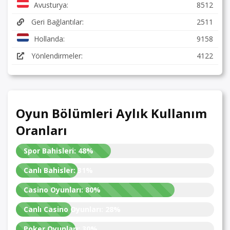
Avusturya:
8512
Geri Bağlantılar:
2511
Hollanda:
9158
Yönlendirmeler:
4122
Oyun Bölümleri Aylık Kullanım
Oranları
Spor Bahisleri:
48%
Canlı Bahisler:
31%
Casino Oyunları:
80%
Canlı Casino Oyunları:
28%
Poker Oyunları:
30%