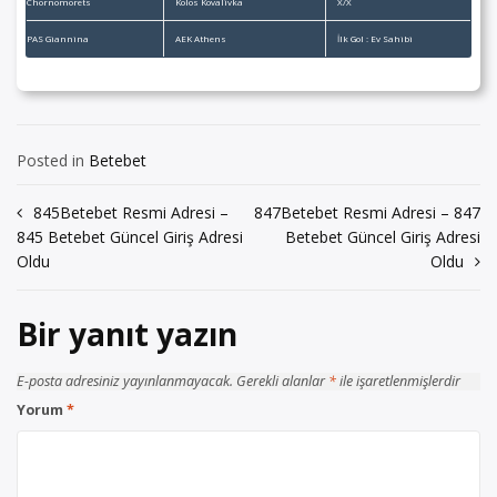
Chornomorets
Kolos Kovalivka
X/X
PAS Giannina
AEK Athens
İlk Gol : Ev Sahibi
Posted in
Betebet
Yazı
845Betebet Resmi Adresi –
847Betebet Resmi Adresi – 847
845 Betebet Güncel Giriş Adresi
Betebet Güncel Giriş Adresi
gezinmesi
Oldu
Oldu
Bir yanıt yazın
E-posta adresiniz yayınlanmayacak.
Gerekli alanlar
*
ile işaretlenmişlerdir
Yorum
*