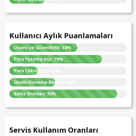
Kullanıcı Aylık Puanlamaları
Lisans ve Güvenilirlik:
58%
Para Yatırma Hızı:
79%
Para Çekme Hızı:
24%
Üyelik/Deneme Bonusu:
39%
Bahis Oranları:
92%
Servis Kullanım Oranları