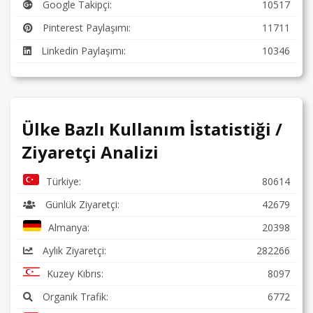
Google Takipçi:
10517
Pinterest Paylaşımı:
11711
Linkedin Paylaşımı:
10346
Ülke Bazlı Kullanım İstatistiği /
Ziyaretçi Analizi
Türkiye:
80614
Günlük Ziyaretçi:
42679
Almanya:
20398
Aylık Ziyaretçi:
282266
Kuzey Kıbrıs:
8097
Organik Trafik:
6772