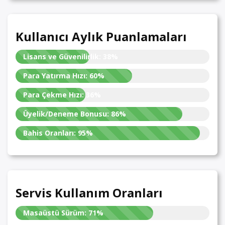
Kullanıcı Aylık Puanlamaları
Lisans ve Güvenilirlik:
38%
Para Yatırma Hızı:
60%
Para Çekme Hızı:
36%
Üyelik/Deneme Bonusu:
86%
Bahis Oranları:
95%
Servis Kullanım Oranları
Masaüstü Sürüm:
71%