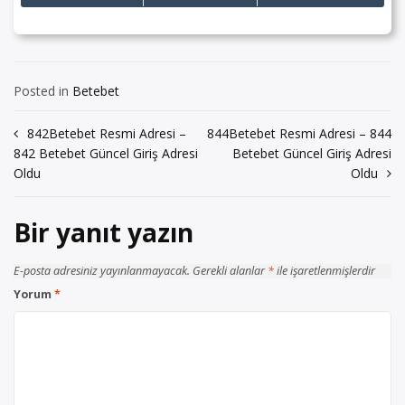
Posted in
Betebet
Yazı
842Betebet Resmi Adresi –
844Betebet Resmi Adresi – 844
842 Betebet Güncel Giriş Adresi
Betebet Güncel Giriş Adresi
gezinmesi
Oldu
Oldu
Bir yanıt yazın
E-posta adresiniz yayınlanmayacak.
Gerekli alanlar
*
ile işaretlenmişlerdir
Yorum
*