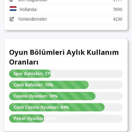
Hollanda:
7690
Yönlendirmeler:
4230
Oyun Bölümleri Aylık Kullanım
Oranları
Spor Bahisleri:
37%
Canlı Bahisler:
70%
Casino Oyunları:
76%
Canlı Casino Oyunları:
84%
Poker Oyunları:
31%