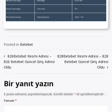
Bandırmaspor
Göztepe
4.25 Alt
Rukh Vynnyky
Vorskla
İY1
Panathinaikos
Olympiakos
Skor : 4:1
Posted in
Betebet
Yazı
826Betebet Resmi Adresi –
828Betebet Resmi Adresi – 828
826 Betebet Güncel Giriş Adresi
Betebet Güncel Giriş Adresi
gezinmesi
Oldu
Oldu
Bir yanıt yazın
E-posta adresiniz yayınlanmayacak.
Gerekli alanlar
*
ile işaretlenmişlerdir
Yorum
*