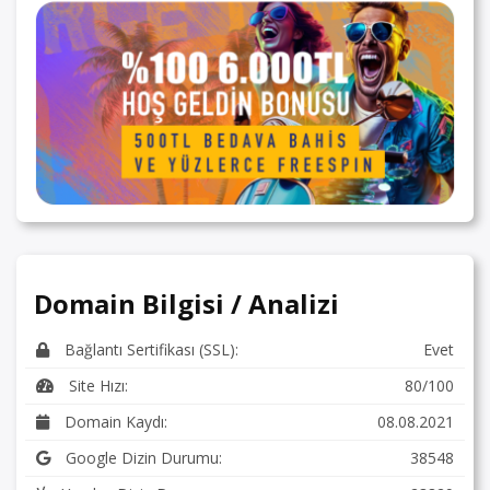
Domain Bilgisi / Analizi
Bağlantı Sertifikası (SSL):
Evet
Site Hızı:
80/100
Domain Kaydı:
08.08.2021
Google Dizin Durumu:
38548