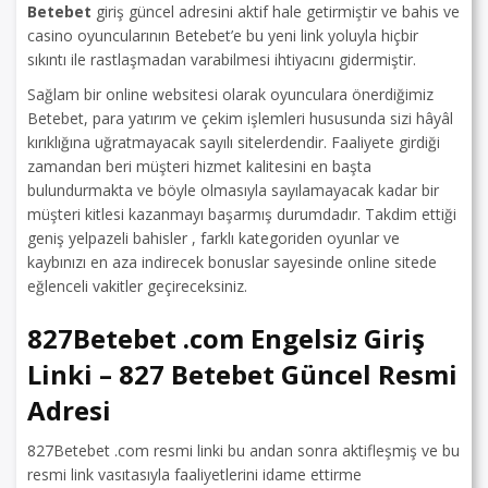
Betebet
giriş güncel adresini aktif hale getirmiştir ve bahis ve
casino oyuncularının Betebet’e bu yeni link yoluyla hiçbir
sıkıntı ile rastlaşmadan varabilmesi ihtiyacını gidermiştir.
Sağlam bir online websitesi olarak oyunculara önerdiğimiz
Betebet, para yatırım ve çekim işlemleri hususunda sizi hâyâl
kırıklığına uğratmayacak sayılı sitelerdendir. Faaliyete girdiği
zamandan beri müşteri hizmet kalitesini en başta
bulundurmakta ve böyle olmasıyla sayılamayacak kadar bir
müşteri kitlesi kazanmayı başarmış durumdadır. Takdim ettiği
geniş yelpazeli bahisler , farklı kategoriden oyunlar ve
kaybınızı en aza indirecek bonuslar sayesinde online sitede
eğlenceli vakitler geçireceksiniz.
827Betebet .com Engelsiz Giriş
Linki – 827 Betebet Güncel Resmi
Adresi
827Betebet .com resmi linki bu andan sonra aktifleşmiş ve bu
resmi link vasıtasıyla faaliyetlerini idame ettirme