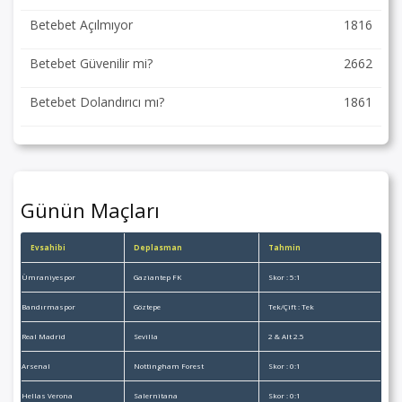
Betebet Açılmıyor
1816
Betebet Güvenilir mi?
2662
Betebet Dolandırıcı mı?
1861
Günün Maçları
Evsahibi
Deplasman
Tahmin
Ümraniyespor
Gaziantep FK
Skor : 5:1
Bandırmaspor
Göztepe
Tek/Çift : Tek
Real Madrid
Sevilla
2 & Alt 2.5
Arsenal
Nottingham Forest
Skor : 0:1
Hellas Verona
Salernitana
Skor : 0:1