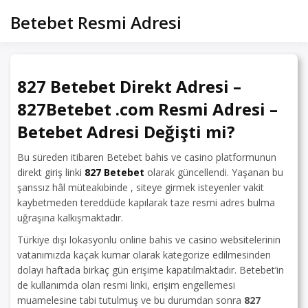
Skip
Betebet Resmi Adresi
to
content
827 Betebet Direkt Adresi –
827Betebet .com Resmi Adresi –
Betebet Adresi Değişti mi?
Bu süreden itibaren Betebet bahis ve casino platformunun
direkt giriş linki
827 Betebet
olarak güncellendi. Yaşanan bu
şanssız hâl müteakıbinde , siteye girmek isteyenler vakit
kaybetmeden tereddüde kapılarak taze resmi adres bulma
uğraşına kalkışmaktadır.
Türkiye dışı lokasyonlu online bahis ve casino websitelerinin
vatanımızda kaçak kumar olarak kategorize edilmesinden
dolayı haftada birkaç gün erişime kapatılmaktadır. Betebet’in
de kullanımda olan resmi linki, erişim engellemesi
muamelesine tabi tutulmuş ve bu durumdan sonra
827