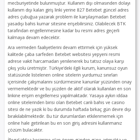
mecburiyetinde bulunmuştur. Kullanım dışı olmasınden dolayı
kullanım dışı kalan giriş linki yerine 827 Betebet güncel adres
adres çubuğua yazarak problem ile karşılaşmadan Betebet
yasadışı bahis kumar sitesine erişebilirsiniz. Olabilecek BTK
tarafından engellenmesine kadar bu resmi adres geçerli
kalmaya devam edecektir.
Ara vermeden faaliyetlerini devam ettirmek için yüksek
kalitede çaba sarfeden Betebet websitesi yepyeni resmi
adrese vakit harcamadan yenilenerek bu tatsız olaya karşı
çıkış yolu üretmiştir. Türkiye’deki ilgili kurum, kanunsuz oyun
statüsünde listelenen online sitelerin yurdumuz sınırları
içerisinde çalışmalarını sürdürmesine kanunlar yüzünden onay
vermemektedir ve bu yüzden de aktif olarak kullanılan en son
linkine erişim engellemesi yapılmaktadır. Yasaya aykırı iddaa
online sitelerinden birisi olan Betebet canlı bahis ve casino
sitesi de ne yazık ki bu durumda haftada birkaç gün devre dışı
bırakılabilmektedir. Bu tür durumlardan etkilenmemek için
online hale getirilean bu en son giriş adresini kullanmanız
çözüm bulacaktır.
İllegal iddaa kesimine olan önem günden güne artmakta ve