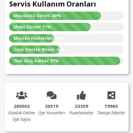
Servis Kullanım Oranları
Masaüstü Sürüm:
80%
Mobil Sürüm:
71%
Müşteri Hizmetleri:
39%
Canlı Destek Birimi:
44%
Yeni Giriş Adresi:
97%
280002
20519
23359
19965
Günlük Online
Üye Yorumları
Puanlamalar
Tavsiye Edenler
Üye Sayısı