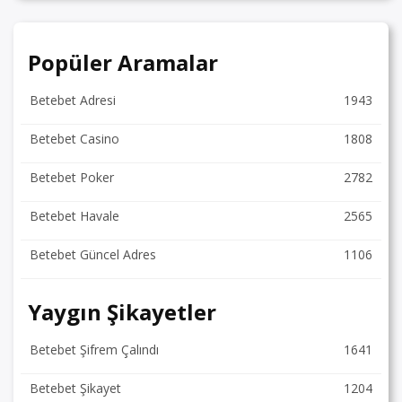
Popüler Aramalar
Betebet Adresi
1943
Betebet Casino
1808
Betebet Poker
2782
Betebet Havale
2565
Betebet Güncel Adres
1106
Yaygın Şikayetler
Betebet Şifrem Çalındı
1641
Betebet Şikayet
1204