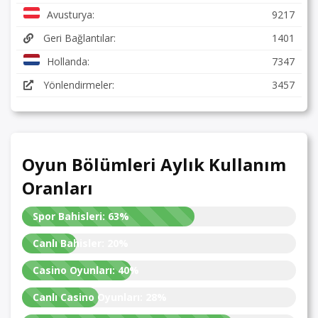
Avusturya:
9217
Geri Bağlantılar:
1401
Hollanda:
7347
Yönlendirmeler:
3457
Oyun Bölümleri Aylık Kullanım
Oranları
Spor Bahisleri:
63%
Canlı Bahisler:
20%
Casino Oyunları:
40%
Canlı Casino Oyunları:
28%