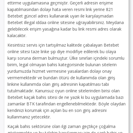
ettirme uygulamasına geçmiştir. Geçerli adresin erişime
kapatılmasından dolayı hata veren resmi link yerine 821
Betebet güncel adres kullanarak uyarı ile karşılaşmadan
Betebet illegal iddaa online sitesine uğrayabilirsiniz. Meydana
gelebilecek erişim yasağına kadar bu link resmi adres olarak
kalacaktır.
Kesintisiz servis için tartışılmaz kalitede çabalayan Betebet
online sitesi taze linke şıp diye modifiye edilerek bu olaya
karşı soruna derman bulmuştur. Ülke sınırları içindeki sorumlu
birim, legal olmayan bahis kategorisinde bulunan sitelerin
yurdumuzda hizmet vermesine yasalardan dolayı onay
vermemektedir ve bundan ötürü de kullanımda olan giriş
linkine kullanımda olan giriş adresinin kapatılması tabi
tutulmaktadır. Kanunsuz oyun online sitelerinden birisi olan
Betebet kaçak bahis sitesi de ne yazık ki bu uygulamada bazı
zamanlar BTK tarafından engellenebilmektedir. Böyle olaydan
kendinizi korumak için açılan bu en son giriş adresini
kullanmanız yetecektir.
Kaçak bahis sektörüne olan ilgi zaman geçtikçe çoğalma
göstermekte ve bu talebin karşılanması için de canlı bahis ve