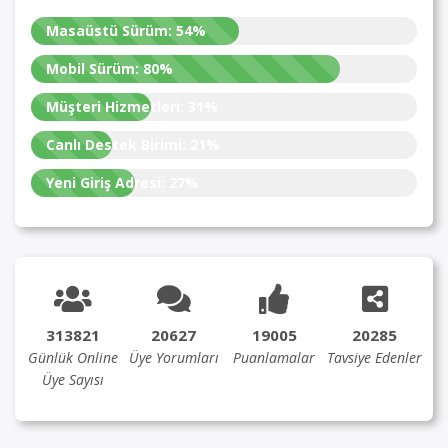
Masaüstü Sürüm:
54%
Mobil Sürüm:
80%
Müşteri Hizmetleri:
31%
Canlı Destek Birimi:
21%
Yeni Giriş Adresi:
27%
313821
20627
19005
20285
Günlük Online
Üye Yorumları
Puanlamalar
Tavsiye Edenler
Üye Sayısı