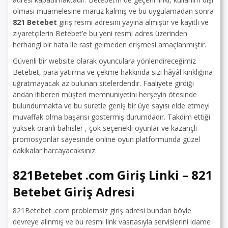
olması muamelesine maruz kalmış ve bu uygulamadan sonra
821 Betebet
giriş resmi adresini yayına almıştır ve kayıtlı ve
ziyaretçilerin Betebet’e bu yeni resmi adres üzerinden
herhangi bir hata ile rast gelmeden erişmesi amaçlanmıştır.
Güvenli bir website olarak oyunculara yönlendireceğimiz
Betebet, para yatırma ve çekme hakkında sizi hâyâl kırıklığına
uğratmayacak az bulunan sitelerdendir. Faaliyete girdiği
andan itiberen müşteri memnuniyetini herşeyin ötesinde
bulundurmakta ve bu suretle geniş bir üye sayısı elde etmeyi
muvaffak olma başarısı göstermiş durumdadır. Takdim ettiği
yüksek oranlı bahisler , çok seçenekli oyunlar ve kazançlı
promosyonlar sayesinde online oyun platformunda güzel
dakikalar harcayacaksınız.
821Betebet .com Giriş Linki – 821
Betebet Giriş Adresi
821Betebet .com problemsiz giriş adresi bundan böyle
devreye alınmış ve bu resmi link vasıtasıyla servislerini idame