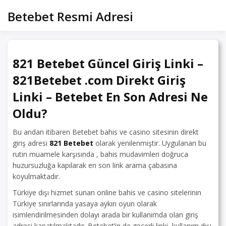
Skip
Betebet Resmi Adresi
to
content
821 Betebet Güncel Giriş Linki –
821Betebet .com Direkt Giriş
Linki – Betebet En Son Adresi Ne
Oldu?
Bu andan itibaren Betebet bahis ve casino sitesinin direkt
giriş adresi
821 Betebet
olarak yenilenmiştir. Uygulanan bu
rutin muamele karşısında , bahis müdavimleri doğruca
huzursuzluğa kapılarak en son link arama çabasına
koyulmaktadır.
Türkiye dışı hizmet sunan online bahis ve casino sitelerinin
Türkiye sınırlarında yasaya aykırı oyun olarak
isimlendirilmesinden dolayı arada bir kullanımda olan giriş
adresi kapatılmaktadır. Betebet’in de geçerli linki, kullanım dışı