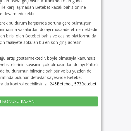
 uygulamasına geçmiştir. Kullanımda olan güncel
ile karşılaşmadan Betebet kaçak bahis online
ine devam edecektir.
ilerek bu durum karşısında soruna çare bulmuştur.
met sunmasına yasalardan dolayı müsaade etmemektedir
den birisi olan Betebet bahis ve casino platformu da
in faaliyete sokulan bu en son giriş adresini
kluğu artış göstermektedir. böyle olmasıyla kanunsuz
bsitelerinin sayısının çok olmasından dolayı Kaliteli
de bu durumun bilincine sahiptir ve bu yüzden de
tarafında bulunan detaylar sayesinde Betebet
a da kontrol edebilirsiniz :
245Betebet
,
573Betebet
,
İN BONUSU KAZAN!