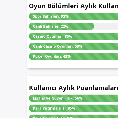
Oyun Bölümleri Aylık Kulla
Spor Bahisleri:
92%
Canlı Bahisler:
22%
Casino Oyunları:
80%
Canlı Casino Oyunları:
53%
Poker Oyunları:
42%
Kullanıcı Aylık Puanlamalar
Lisans ve Güvenilirlik:
56%
Para Yatırma Hızı:
85%