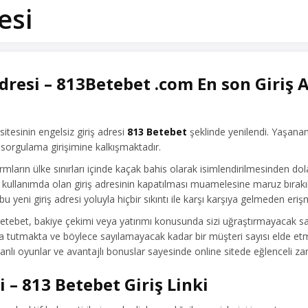
esi
resi – 813Betebet .com En son Giriş A
tesinin engelsiz giriş adresi
813 Betebet
şeklinde yenilendi. Yaşanan 
sorgulama girişimine kalkışmaktadır.
rmların ülke sınırları içinde kaçak bahis olarak isimlendirilmesinden dol
, kullanımda olan giriş adresinin kapatılması muamelesine maruz bıra
yeni giriş adresi yoluyla hiçbir sıkıntı ile karşı karşıya gelmeden erişme
Betebet, bakiye çekimi veya yatırımı konusunda sizi uğraştırmayacak say
da tutmakta ve böylece sayılamayacak kadar bir müşteri sayısı elde e
anlı oyunlar ve avantajlı bonuslar sayesinde online sitede eğlenceli za
 – 813 Betebet Giriş Linki