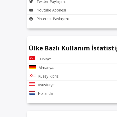
Twitter Paylaşımı:
Youtube Abonesi:
Pinterest Paylaşımı:
Ülke Bazlı Kullanım İstatisti
Türkiye:
Almanya:
Kuzey Kıbrıs:
Avusturya:
Hollanda: