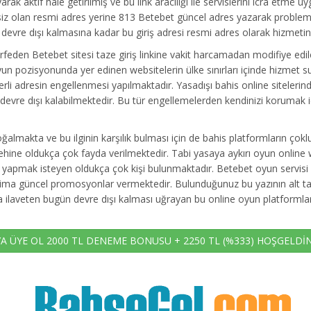
ak aktif hale getirilmiş ve bu link aracılığı ile servislerini icra etme
z olan resmi adres yerine 813 Betebet güncel adres yazarak problem 
k devre dışı kalmasına kadar bu giriş adresi resmi adres olarak hizmet
arfeden Betebet sitesi taze giriş linkine vakit harcamadan modifiye ed
ı oyun pozisyonunda yer edinen websitelerin ülke sınırları içinde hiz
rli adresin engellenmesi yapılmaktadır. Yasadışı bahis online sitelerin
evre dışı kalabilmektedir. Bu tür engellemelerden kendinizi korumak iç
ğalmakta ve bu ilginin karşılık bulması için de bahis platformların ço
hine oldukça çok fayda verilmektedir. Tabi yasaya aykırı oyun online we
 yapmak isteyen oldukça çok kişi bulunmaktadır. Betebet oyun servisi 
n daima güncel promosyonlar vermektedir. Bulunduğunuz bu yazının alt 
nlara ilaveten bugün devre dışı kalması uğrayan bu online oyun platformlar
A ÜYE OL 2000 TL DENEME BONUSU + 2250 TL (%333) HOŞGELD