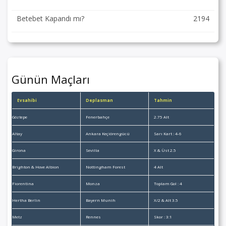
Betebet Kapandı mı?
2194
Günün Maçları
Evsahibi
Deplasman
Tahmin
Göztepe
Fenerbahçe
2.75 Alt
Altay
Ankara Keçiörengücü
Sarı Kart : 4-6
Girona
Sevilla
X & Üst 2.5
Brighton & Hove Albion
Nottingham Forest
4 Alt
Fiorentina
Monza
Toplam Gol : 4
Hertha Berlin
Bayern Munih
X/2 & Alt 3.5
Metz
Rennes
Skor : 3:1