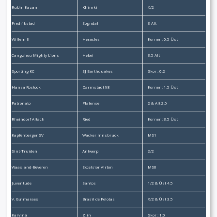
Rubin Kazan
Khimki
X/2
Fredrikstad
Sogndal
3 Alt
Willem II
Heracles
Korner : 0.5 Üst
Cangzhou Mighty Lions
Hebei
3.5 Alt
Sporting KC
SJ Earthquakes
Skor : 0:2
Hansa Rostock
Darmstadt 98
Korner : 1.5 Üst
Patronato
Platense
2 & Alt 2.5
Rheindorf Altach
Ried
Korner : 3.5 Üst
Kapfenberger SV
Wacker Innsbruck
MS1
Sint-Truiden
Antwerp
2/2
Waasland-Beveren
Excelsior Virton
MS0
Juventude
Santos
1/2 & Üst 4.5
V. Guimaraes
Brasil de Pelotas
X/2 & Üst 3.5
Karviná
Zlín
Skor : 1:0