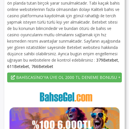
ön planda tutan birçok yarar sunulmaktadır. Tabi kaçak bahis
online websitelerinin fazla olmasından dolayı Kaliteli bahis ve
casino platformuna kaydolmak için gönül rahatlığı ile tercih
yapmak isteyen türlü türlü kişi yer almaktadır. Betebet sitesi
de bu konunun bilincindedir ve bundan ötürü de bahis ve
casino oyuncularını mutlu olmalarını sağlamak için hız
kesmeden resmi avantajlar sunmaktadır. Sayfanın aşağısında
yer gören istatistikler sayesinde Betebet websitesi hakkında
düşünce sahibi olabilirsiniz. Ayrıca bugün erişim engellemesi
uğrayan bu websitelere de kontrol edebilirsiniz :
379Betebet
,
611Betebet
,
766Betebet
BAHİSCASİNO'YA ÜYE OL 2000 TL DENEME BONUSU + 225