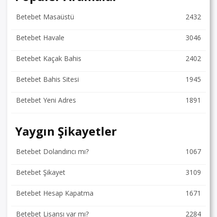
Betebet Masaüstü
2432
Betebet Havale
3046
Betebet Kaçak Bahis
2402
Betebet Bahis Sitesi
1945
Betebet Yeni Adres
1891
Yaygın Şikayetler
Betebet Dolandırıcı mı?
1067
Betebet Şikayet
3109
Betebet Hesap Kapatma
1671
Betebet Lisansı var mı?
2284