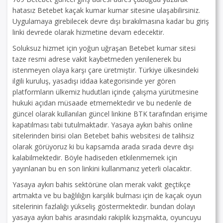
hatasız Betebet kaçak kumar kumar sitesine ulaşabilirsiniz.
Uygulamaya girebilecek devre dışı bırakılmasına kadar bu giriş
linki devrede olarak hizmetine devam edecektir.
Soluksuz hizmet için yoğun uğraşan Betebet kumar sitesi
taze resmi adrese vakit kaybetmeden yenilenerek bu
istenmeyen olaya karşı çare üretmiştir. Türkiye ülkesindeki
ilgili kuruluş, yasadışı iddaa kategorisinde yer gören
platformların ülkemiz hudutları içinde çalışma yürütmesine
hukuki açıdan müsaade etmemektedir ve bu nedenle de
güncel olarak kullanılan güncel linkine BTK tarafından erişime
kapatılması tabi tutulmaktadır. Yasaya aykırı bahis online
sitelerinden birisi olan Betebet bahis websitesi de talihsiz
olarak görüyoruz ki bu kapsamda arada sırada devre dışı
kalabilmektedir. Böyle hadiseden etkilenmemek için
yayınlanan bu en son linkini kullanmanız yeterli olacaktır.
Yasaya aykırı bahis sektörüne olan merak vakit geçtikçe
artmakta ve bu bağlılığın karşılık bulması için de kaçak oyun
sitelerinin fazlalığı yükseliş göstermektedir. bundan dolayı
yasaya aykırı bahis arasındaki rakiplik kızışmakta, oyuncuyu