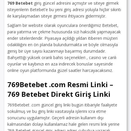
769 Betebet
giriş güncel adresini açmıştır ve siteye girmek
isteyenlerin Betebet’e bu yeni giriş adresi yoluyla hiçbir sıkıntı
ile karşılaşmadan siteye girmesi ihtiyacını gidermiştir.
Sağlam bir website olarak oyunculara önerdiğimiz Betebet,
para yatırma ve çekme hususunda sizi haksızlık yapmayacak
ender sitelerdendir. Piyasaya açıldığı yıldan itiberen müşteri
odaklılığını en ön planda bulundurmakta ve böyle olmasıyla
geniş bir üye sayısı kazanmayı başarmış durumdadır.
Bahşettiği yüksek oranlı bahis seçenekleri , casino ve canlı
oyunlar ve kaybınızı en aza indirecek bonuslar sayesinde
online oyun platformunda güzel saatler harcayacaksınız.
769Betebet .com Resmi Linki –
769 Betebet Direkt Giriş Linki
769Betebet .com güncel giriş linki bugün itibariyle faaliyete
sokulmuş ve bu giriş linki vasıtasıyla işlerini icra etme
sonucunu uygulamıştır. Geçerli adresin kullanım dışı
kalmasından dolayı kullanılamaz hale gelen resmi link yerine
769 Betebet güncel giriş adresi adres çubuğua yazarak