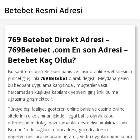
Skip
Betebet Resmi Adresi
to
content
769 Betebet Direkt Adresi –
769Betebet .com En son Adresi –
Betebet Kaç Oldu?
Bu saatten sonra Betebet bahis ve casino online websitesinin
güncel giriş linki
769 Betebet
olarak değişti. Meydana gelen
bu bedbaht uygulama karşısında , müşteriler vakit
harcamadan kuşkuya kapılarak yepyeni giriş linki bulma
uğraşına girişmektedir.
Türkiye dışı faaliyet gösteren online bahis ve casino online
sitelerinin ülke sınırları içinde illegal bahis olarak kabul
edilmesinden dolayı bazı zamanlar devre dışı bırakılmaktadır.
Betebet’in de sağlam resmi adresi, geçerli adresin
engellenmesi prosedürüne uğramış ve bu uygulamadan sonra