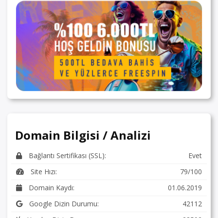
Domain Bilgisi / Analizi
Bağlantı Sertifikası (SSL):
Evet
Site Hızı:
79/100
Domain Kaydı:
01.06.2019
Google Dizin Durumu:
42112