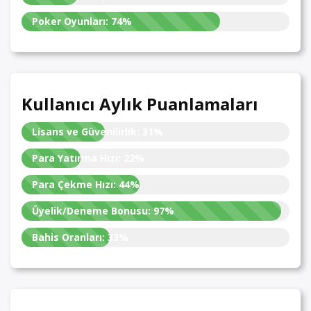
Poker Oyunları:
74%
Kullanıcı Aylık Puanlamaları
Lisans ve Güvenilirlik:
31%
Para Yatırma Hızı:
22%
Para Çekme Hızı:
44%
Üyelik/Deneme Bonusu:
97%
Bahis Oranları:
33%