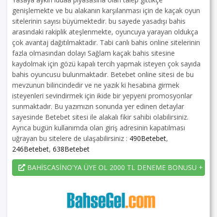
genişlemekte ve bu alakanın karşılanması için de kaçak oyun
sitelerinin sayısı büyümektedir. bu sayede yasadışı bahis
arasındaki rakiplik ateşlenmekte, oyuncuya yarayan oldukça
çok avantaj dağıtılmaktadır. Tabi canlı bahis online sitelerinin
fazla olmasından dolayı Sağlam kaçak bahis sitesine
kaydolmak için gözü kapalı tercih yapmak isteyen çok sayıda
bahis oyuncusu bulunmaktadır. Betebet online sitesi de bu
mevzunun bilincindedir ve ne yazık ki hesabına girmek
isteyenleri sevindirmek için ikide bir yepyeni promosyonlar
sunmaktadır. Bu yazımızın sonunda yer edinen detaylar
sayesinde Betebet sitesi ile alakalı fikir sahibi olabilirsiniz.
Ayrıca bugün kullanımda olan giriş adresinin kapatılması
uğrayan bu sitelere de ulaşabilirsiniz :
490Betebet
,
246Betebet
,
638Betebet
BAHİSCASİNO'YA ÜYE OL 2000 TL DENEME BONUSU + 225