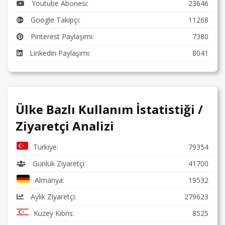
Youtube Abonesi:
23646
Google Takipçi:
11268
Pinterest Paylaşımı:
7380
Linkedin Paylaşımı:
8041
Ülke Bazlı Kullanım İstatistiği /
Ziyaretçi Analizi
Türkiye:
79354
Günlük Ziyaretçi:
41700
Almanya:
19532
Aylık Ziyaretçi:
279623
Kuzey Kıbrıs:
8525