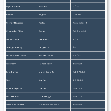
Bayern Munih
Bochum
2 Üst
Nantes
Angers
2.75 Alt
Nizhny Novgorod
Rostov
Toplam Gol : 4
Ullensaker / Kisa
Åsane
1/X & Üst 4.5
RKC Waalwijk
Heerenveen
2 Üst
Guangzhou City
Qingdao FC
İY0
Philadelphia Union
Atlanta United
3.5 Üst
Paderborn
Hamburg SV
Skor : 2:4
Estudiantes
Unión Santa Fe
X/2 & Alt 3.5
Ried
Admira
2 & Alt 2.5
Kapfenberger SV
Lafnitz
Skor : 1:3
Sint-Truiden
Club Brugge
Skor : 0:0
Waasland-Beveren
Mouscron-Péruwelz
Skor : 1:1