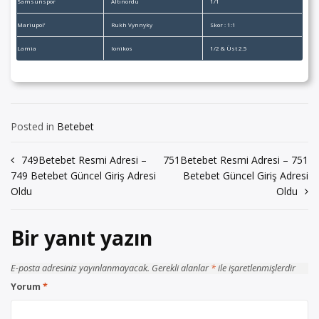
Samsunspor
Altınordu
1/1
Mariupol’
Rukh Vynnyky
Skor : 1:1
Lamia
Ionikos
1/2 & Üst 2.5
Posted in
Betebet
Yazı
749Betebet Resmi Adresi –
751Betebet Resmi Adresi – 751
749 Betebet Güncel Giriş Adresi
Betebet Güncel Giriş Adresi
gezinmesi
Oldu
Oldu
Bir yanıt yazın
E-posta adresiniz yayınlanmayacak.
Gerekli alanlar
*
ile işaretlenmişlerdir
Yorum
*