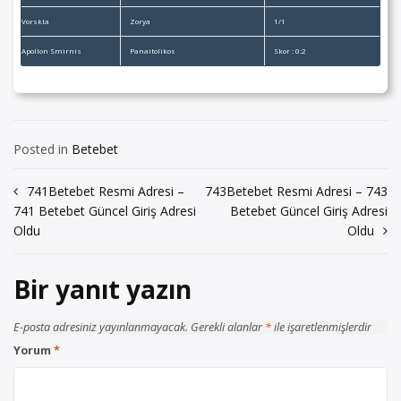
Vorskla
Zorya
1/1
Apollon Smirnis
Panaitolikos
Skor : 0:2
Posted in
Betebet
Yazı
741Betebet Resmi Adresi –
743Betebet Resmi Adresi – 743
741 Betebet Güncel Giriş Adresi
Betebet Güncel Giriş Adresi
gezinmesi
Oldu
Oldu
Bir yanıt yazın
E-posta adresiniz yayınlanmayacak.
Gerekli alanlar
*
ile işaretlenmişlerdir
Yorum
*