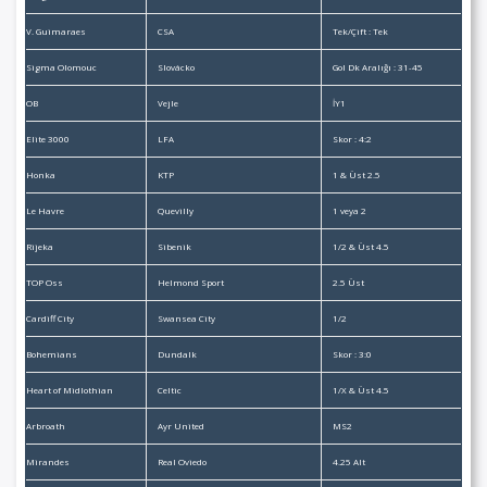
V. Guimaraes
CSA
Tek/Çift : Tek
Sigma Olomouc
Slovácko
Gol Dk Aralığı : 31-45
OB
Vejle
İY1
Elite 3000
LFA
Skor : 4:2
Honka
KTP
1 & Üst 2.5
Le Havre
Quevilly
1 veya 2
Rijeka
Sibenik
1/2 & Üst 4.5
TOP Oss
Helmond Sport
2.5 Üst
Cardiff City
Swansea City
1/2
Bohemians
Dundalk
Skor : 3:0
Heart of Midlothian
Celtic
1/X & Üst 4.5
Arbroath
Ayr United
MS2
Mirandes
Real Oviedo
4.25 Alt