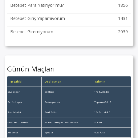
Betebet Para Yatırıyor mu?
1856
Betebet Giriş Yapamıyorum
1431
Betebet Giremiyorum
2039
Günün Maçları
Evsahibi
Deplasman
Tahmin
Sivasspor
Göztepe
1/2 & Alt 4.5
Denizlispor
Sakaryaspor
Toplam Gol : 5
Real Madrid
Real Betis
1/X & Üst 4.5
West Ham United
Wolverhampton Wanderers
3.5 Alt
Atalanta
Spezia
4.25 Üst