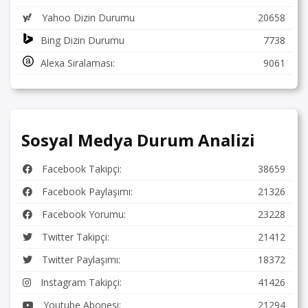
Yahoo Dizin Durumu
20658
Bing Dizin Durumu
7738
Alexa Sıralaması:
9061
Sosyal Medya Durum Analizi
Facebook Takipçi:
38659
Facebook Paylaşımı:
21326
Facebook Yorumu:
23228
Twitter Takipçi:
21412
Twitter Paylaşımı:
18372
Instagram Takipçi:
41426
Youtube Abonesi:
21294