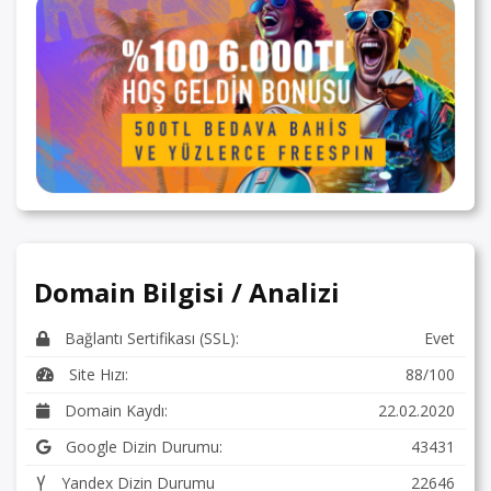
Domain Bilgisi / Analizi
Bağlantı Sertifikası (SSL):
Evet
Site Hızı:
88/100
Domain Kaydı:
22.02.2020
Google Dizin Durumu:
43431
Yandex Dizin Durumu
22646