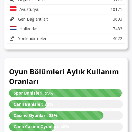
Avusturya:
10171
Geri Bağlantılar:
3633
Hollanda:
7483
Yönlendirmeler:
4072
Oyun Bölümleri Aylık Kullanım
Oranları
Spor Bahisleri:
99%
Canlı Bahisler:
33%
Casino Oyunları:
83%
Canlı Casino Oyunları:
40%