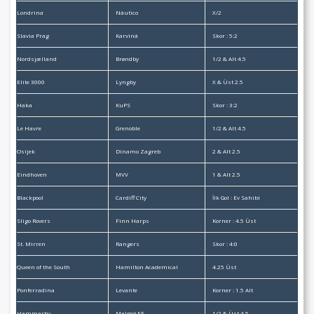
Londrina
Náutico
X/2
Slavia Prag
Karviná
Skor : 5:2
Nordsjælland
Brøndby
1/2 & Alt 4.5
Elite 3000
Lyngby
X & Üst 2.5
Haka
KuPS
Skor : 3:2
Le Havre
Grenoble
1/2 & Alt 4.5
Osijek
Dinamo Zagreb
2 & Alt 2.5
Eindhoven
MVV
1 & Alt 2.5
Blackpool
Cardiff City
İlk Gol : Ev Sahibi
Sligo Rovers
Finn Harps
Korner : 4.5 Üst
St. Mirren
Rangers
Skor : 4:0
Queen of the South
Hamilton Academical
4.25 Üst
Ponferradina
Levante
Korner : 1.5 Alt
Hammarby
Malmö FF
1/2 & Üst 4.5