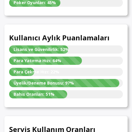
Poker Oyunları:
45%
Kullanıcı Aylık Puanlamaları
Lisans ve Güvenilirlik:
52%
Para Yatırma Hızı:
64%
Para Çekme Hızı:
22%
Üyelik/Deneme Bonusu:
97%
Bahis Oranları:
51%
Servis Kullanım Oranları