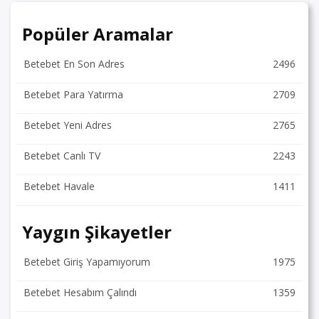
Popüler Aramalar
Betebet En Son Adres
2496
Betebet Para Yatırma
2709
Betebet Yeni Adres
2765
Betebet Canlı TV
2243
Betebet Havale
1411
Yaygın Şikayetler
Betebet Giriş Yapamıyorum
1975
Betebet Hesabım Çalındı
1359