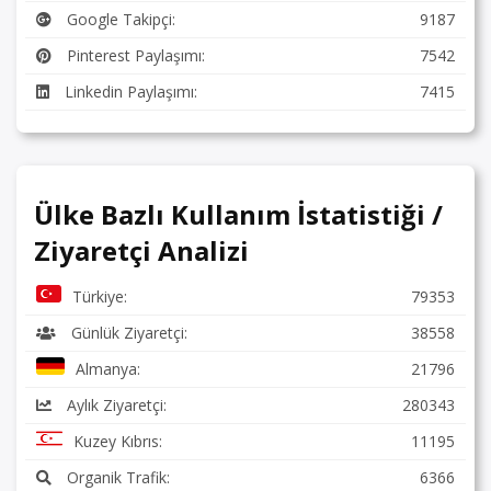
Google Takipçi:
9187
Pinterest Paylaşımı:
7542
Linkedin Paylaşımı:
7415
Ülke Bazlı Kullanım İstatistiği /
Ziyaretçi Analizi
Türkiye:
79353
Günlük Ziyaretçi:
38558
Almanya:
21796
Aylık Ziyaretçi:
280343
Kuzey Kıbrıs:
11195
Organik Trafik:
6366