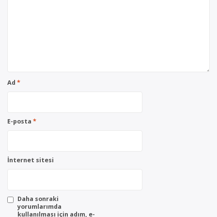
Ad
*
E-posta
*
İnternet sitesi
Daha sonraki
yorumlarımda
kullanılması için adım, e-