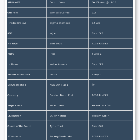
Atlético PR
Corinthians
Gol Dk Aralığı : 1-15
Guarani
Sampaio Corrêa
2/2
Hradec Králové
Sigma Olomouc
3.5 Alt
AGF
Vejle
Skor : 5:2
HB Køge
Elite 3000
1/X & Üst 4.5
KuPS
Ilves
1 veya 2
Le Havre
Valenciennes
Skor : 3:5
Slaven Koprivnica
Gorica
1 veya 2
De Graafschap
ADO Den Haag
İY1
Coventry
Preston North End
1/2 & Üst 3.5
Sligo Rovers
Bohemians
Korner : 0.5 Üst
Livingston
St. Johnstone
Toplam Gol : 4
Queen of the South
Ayr United
Skor : 5:0
FC Andorra
Racing Santander
1/2 & Üst 2.5