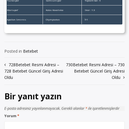
Tuzlaspor
Samsunspor
Toplam Gol : 5
Mariupol’
Kolos Kovalivka
Skor : 1:3
Apollon Smirnis
Olympiakos
İY1
Posted in
Betebet
Yazı
728Betebet Resmi Adresi –
730Betebet Resmi Adresi – 730
728 Betebet Güncel Giriş Adresi
Betebet Güncel Giriş Adresi
gezinmesi
Oldu
Oldu
Bir yanıt yazın
E-posta adresiniz yayınlanmayacak.
Gerekli alanlar
*
ile işaretlenmişlerdir
Yorum
*