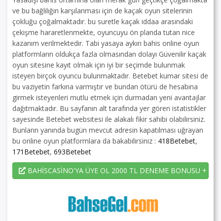
ve bu bağlılığın karşılanması için de kaçak oyun sitelerinin
çokluğu çoğalmaktadır. bu suretle kaçak iddaa arasındaki
çekişme hararetlenmekte, oyuncuyu ön planda tutan nice
kazanım verilmektedir. Tabi yasaya aykırı bahis online oyun
platformların oldukça fazla olmasından dolayı Güvenilir kaçak
oyun sitesine kayıt olmak için iyi bir seçimde bulunmak
isteyen birçok oyuncu bulunmaktadır. Betebet kumar sitesi de
bu vaziyetin farkına varmıştır ve bundan ötürü de hesabına
girmek isteyenleri mutlu etmek için durmadan yeni avantajlar
dağıtmaktadır. Bu sayfanın alt tarafında yer gören istatistikler
sayesinde Betebet websitesi ile alakalı fikir sahibi olabilirsiniz.
Bunların yanında bugün mevcut adresin kapatılması uğrayan
bu online oyun platformlara da bakabilirsiniz :
418Betebet
,
171Betebet
,
693Betebet
BAHİSCASİNO'YA ÜYE OL 2000 TL DENEME BONUSU + 225