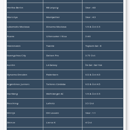
Hertha Berlin
RB Leipzig
Skor : 4:0
Marsilya
Montpellier
Skor : 4:3
Lokomotiv Moskova
Dinamo Moskova
1/X & Üst 3.5
Åsane
Ullensaker / Kisa
3 Alt
Heerenveen
Twente
Toplam Gol : 8
Guangzhou City
Dalian Pro
3.75 Üst
Austin
LA Galaxy
İlk Gol : Gol Yok
Dynamo Dresden
Paderborn
X/2 & Üst 4.5
Argentinos Juniors
Talleres Córdoba
X/2 & Üst 4.5
Hartberg
Wolfsberger AC
1/X & Üst 3.5
Pasching
Lafnitz
3.5 Üst
Wilrijk
OH Leuven
Skor : 1:1
Deinze
Lierse K
4 Üst