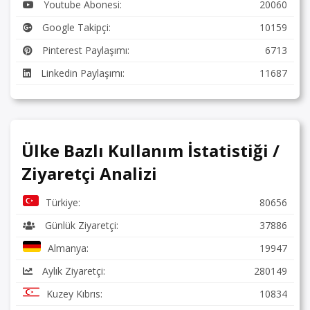
Youtube Abonesi:
20060
Google Takipçi:
10159
Pinterest Paylaşımı:
6713
Linkedin Paylaşımı:
11687
Ülke Bazlı Kullanım İstatistiği /
Ziyaretçi Analizi
Türkiye:
80656
Günlük Ziyaretçi:
37886
Almanya:
19947
Aylık Ziyaretçi:
280149
Kuzey Kıbrıs:
10834