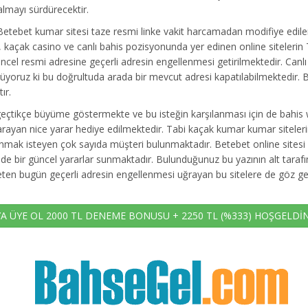
lmayı sürdürecektir.
 Betebet kumar sitesi taze resmi linke vakit harcamadan modifiye edi
rumu, kaçak casino ve canlı bahis pozisyonunda yer edinen online siteler
cel resmi adresine geçerli adresin engellenmesi getirilmektedir. Canlı
rüyoruz ki bu doğrultuda arada bir mevcut adresi kapatılabilmektedir. 
ır.
tikçe büyüme göstermekte ve bu isteğin karşılanması için de bahis web
ayan nice yarar hediye edilmektedir. Tabi kaçak kumar kumar sitelerinin
unmak isteyen çok sayıda müşteri bulunmaktadır. Betebet online sites
kide bir güncel yararlar sunmaktadır. Bulunduğunuz bu yazının alt tarafı
 ilaveten bugün geçerli adresin engellenmesi uğrayan bu sitelere de göz gez
A ÜYE OL 2000 TL DENEME BONUSU + 2250 TL (%333) HOŞGELD