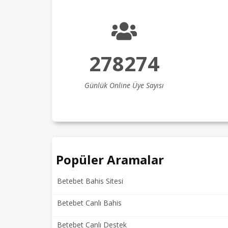
278274
Günlük Online Üye Sayısı
Popüler Aramalar
Betebet Bahis Sitesi
Betebet Canlı Bahis
Betebet Canlı Destek