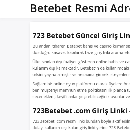
Skip
Betebet Resmi Adr
to
content
723 Betebet Güncel Giriş Lin
Bu andan itibaren Betebet bahis ve casino kumar si
dosdoğru kasavet kapılarak taze giriş linki arama ef
Ülke sınırları dışı faaliyet gösteren online bahis ve
kullanım dışı kalmaktadır. Betebet’in de kullanımdak
urlsini yayına almıştır ve hesabına girmek isteyenleri
Sağlam bir online oyun platformu olarak üyelere öne
beri müşteriyi memnun etme politikasını ilk planda 
seçenekleri , keyifli anlar geçirebileceğiniz oyunlar 
723Betebet .com Giriş Linki
723Betebet .com resmi linki bundan böyle aktif edil
dolayı kullanım dışı kalan giriş linki yerine 723 Bet