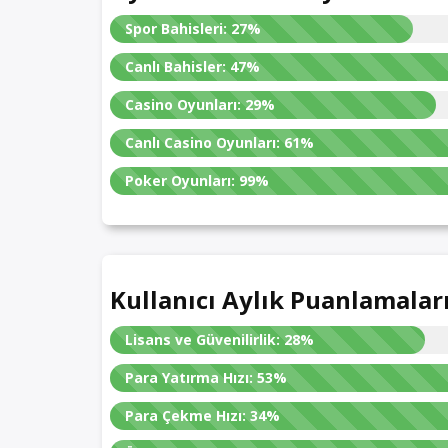
Spor Bahisleri:
27%
Canlı Bahisler:
47%
Casino Oyunları:
29%
Canlı Casino Oyunları:
61%
Poker Oyunları:
99%
Kullanıcı Aylık Puanlamalar
Lisans ve Güvenilirlik:
28%
Para Yatırma Hızı:
53%
Para Çekme Hızı:
34%