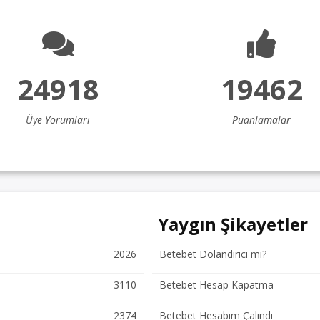
24918
19462
Üye Yorumları
Puanlamalar
Yaygın Şikayetler
2026
Betebet Dolandırıcı mı?
3110
Betebet Hesap Kapatma
2374
Betebet Hesabım Çalındı