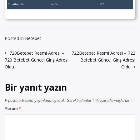
Panathinaikos
Ionikos
İY2
Posted in
Betebet
Yazı
720Betebet Resmi Adresi –
722Betebet Resmi Adresi – 722
720 Betebet Güncel Giriş Adresi
Betebet Güncel Giriş Adresi
gezinmesi
Oldu
Oldu
Bir yanıt yazın
E-posta adresiniz yayınlanmayacak.
Gerekli alanlar
*
ile işaretlenmişlerdir
Yorum
*