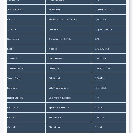
Grasshopper
St. Gallen
Korner : 3.5 Üst
Vaduz
Stade Lausanne-Ouchy
Skor : 3:5
Ternana
Cittadella
Toplam Gol : 3
Glentoran
Dungannon Swifts
X/2
León
Necaxa
X/2 & Alt 4.5
Cracovia
Lech Poznan
Skor : 2:0
Odd Grenland
Lillestrøm
Tek/Çift : Tek
Santa Clara
Gil Vicente
2.5 Alt
Nacional
Vilafranquense
Skor : 5:2
Rapid Bükreş
Gaz Metan Mediaş
1/X
Kolubara
Spartak Subotica
4.25 Alt
Eyüpspor
Tuzlaspor
Skor : 3:1
Vorskla
Shakhtar
2 Üst