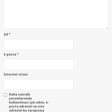
Ad
*
E-posta
*
İnternet sitesi
Daha sonraki
yorumlarımda
kullanılması için adım, e-
posta adresim ve site
adresim bu tarayıcıya