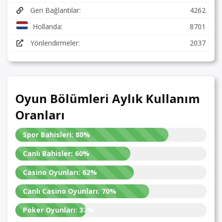
Geri Bağlantılar:
4262
Hollanda:
8701
Yönlendirmeler:
2037
Oyun Bölümleri Aylık Kullanım
Oranları
Spor Bahisleri:
80%
Canlı Bahisler:
60%
Casino Oyunları:
62%
Canlı Casino Oyunları:
70%
Poker Oyunları:
37%