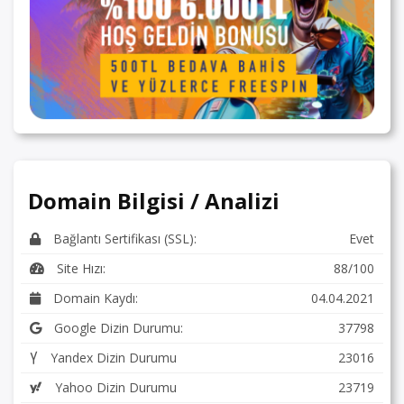
Domain Bilgisi / Analizi
Bağlantı Sertifikası (SSL):
Evet
Site Hızı:
88/100
Domain Kaydı:
04.04.2021
Google Dizin Durumu:
37798
Yandex Dizin Durumu
23016
Yahoo Dizin Durumu
23719