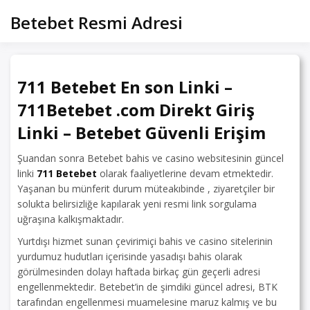
Skip
Betebet Resmi Adresi
to
content
711 Betebet En son Linki –
711Betebet .com Direkt Giriş
Linki – Betebet Güvenli Erişim
Şuandan sonra Betebet bahis ve casino websitesinin güncel
linki
711 Betebet
olarak faaliyetlerine devam etmektedir.
Yaşanan bu münferit durum müteakıbinde , ziyaretçiler bir
solukta belirsizliğe kapılarak yeni resmi link sorgulama
uğraşına kalkışmaktadır.
Yurtdışı hizmet sunan çevirimiçi bahis ve casino sitelerinin
yurdumuz hudutları içerisinde yasadışı bahis olarak
görülmesinden dolayı haftada birkaç gün geçerli adresi
engellenmektedir. Betebet’in de şimdiki güncel adresi, BTK
tarafından engellenmesi muamelesine maruz kalmış ve bu