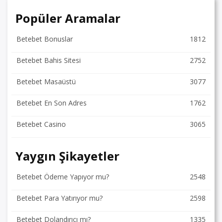
Popüler Aramalar
Betebet Bonuslar
1812
Betebet Bahis Sitesi
2752
Betebet Masaüstü
3077
Betebet En Son Adres
1762
Betebet Casino
3065
Yaygın Şikayetler
Betebet Ödeme Yapıyor mu?
2548
Betebet Para Yatırıyor mu?
2598
Betebet Dolandırıcı mı?
1335