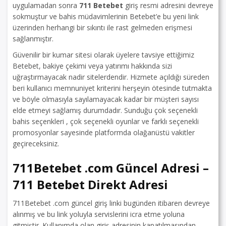
uygulamadan sonra
711 Betebet
giriş resmi adresini devreye
sokmuştur ve bahis müdavimlerinin Betebet’e bu yeni link
üzerinden herhangi bir sıkıntı ile rast gelmeden erişmesi
sağlanmıştır.
Güvenilir bir kumar sitesi olarak üyelere tavsiye ettiğimiz
Betebet, bakiye çekimi veya yatırımı hakkında sizi
uğraştırmayacak nadir sitelerdendir. Hizmete açıldığı süreden
beri kullanıcı memnuniyet kriterini herşeyin ötesinde tutmakta
ve böyle olmasıyla sayılamayacak kadar bir müşteri sayısı
elde etmeyi sağlamış durumdadır. Sunduğu çok seçenekli
bahis seçenkleri , çok seçenekli oyunlar ve farklı seçenekli
promosyonlar sayesinde platformda olağanüstü vakitler
geçireceksiniz.
711Betebet .com Güncel Adresi –
711 Betebet Direkt Adresi
711Betebet .com güncel giriş linki bugünden itibaren devreye
alınmış ve bu link yoluyla servislerini icra etme yoluna
gitmiştir. Kullanımda olan giriş adresinin kapatılmasından