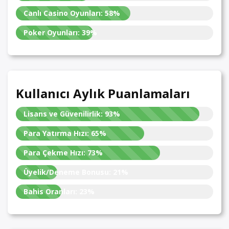
Canlı Casino Oyunları:
58%
Poker Oyunları:
39%
Kullanıcı Aylık Puanlamaları
Lisans ve Güvenilirlik:
93%
Para Yatırma Hızı:
65%
Para Çekme Hızı:
73%
Üyelik/Deneme Bonusu:
21%
Bahis Oranları:
23%