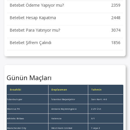
Betebet Ödeme Yapıyor mu?
2359
Betebet Hesap Kapatma
2448
Betebet Para Yatırıyor mu?
3074
Betebet Şifrem Çalındı
1856
Günün Maçları
Evsahibi
Deplasman
Tahmin
İstanbulspor
İstanbul Başakşehir
Sarı Kart : 4-6
Manisa FK
Ankara Keçiörengücü
2.25 Üst
Athletic Bilbao
Valencia
X/1
Manchester City
West Ham United
1 veya 2