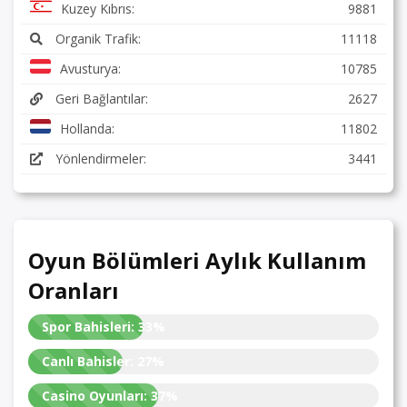
Kuzey Kıbrıs:
9881
Organik Trafik:
11118
Avusturya:
10785
Geri Bağlantılar:
2627
Hollanda:
11802
Yönlendirmeler:
3441
Oyun Bölümleri Aylık Kullanım
Oranları
Spor Bahisleri:
33%
Canlı Bahisler:
27%
Casino Oyunları:
37%