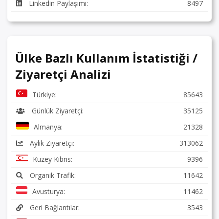
Linkedin Paylaşımı:
8497
Ülke Bazlı Kullanım İstatistiği /
Ziyaretçi Analizi
Türkiye:
85643
Günlük Ziyaretçi:
35125
Almanya:
21328
Aylık Ziyaretçi:
313062
Kuzey Kıbrıs:
9396
Organik Trafik:
11642
Avusturya:
11462
Geri Bağlantılar:
3543