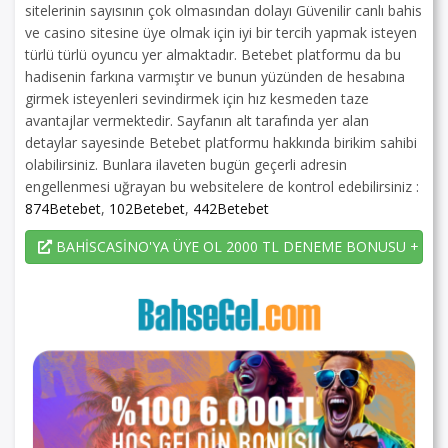
sitelerinin sayısının çok olmasından dolayı Güvenilir canlı bahis
ve casino sitesine üye olmak için iyi bir tercih yapmak isteyen
türlü türlü oyuncu yer almaktadır. Betebet platformu da bu
hadisenin farkına varmıştır ve bunun yüzünden de hesabına
girmek isteyenleri sevindirmek için hız kesmeden taze
avantajlar vermektedir. Sayfanın alt tarafında yer alan
detaylar sayesinde Betebet platformu hakkında birikim sahibi
olabilirsiniz. Bunlara ilaveten bugün geçerli adresin
engellenmesi uğrayan bu websitelere de kontrol edebilirsiniz :
874Betebet
,
102Betebet
,
442Betebet
BAHİSCASİNO'YA ÜYE OL 2000 TL DENEME BONUSU + 225