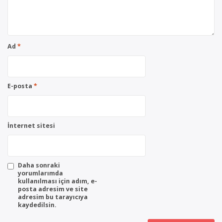
Ad
*
E-posta
*
İnternet sitesi
Daha sonraki
yorumlarımda
kullanılması için adım, e-
posta adresim ve site
adresim bu tarayıcıya
kaydedilsin.