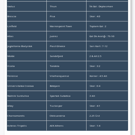
Vaduz
Thun
İlk Gol : Deplasman
Brescia
Pisa
Skor : 4:0
Linfield
Warrenpoint Town
Toplam Gol : 2
Atlas
Juárez
Gol Dk Aralığı : 76-90
Jagiellonia Bialystok
Piast Gliwice
Sarı Kart : 7-12
Molde
Sandefjord
2 & Alt 2.5
Vizela
Tondela
Skor : 3:2
Feirense
Vilafranquense
Korner : 4.5 Alt
Universitatea Craiova
Botoşani
Skor : 0:4
Radnik Surdulica
Spartak Subotica
3 Alt
Altay
Tuzlaspor
Skor : 4:1
Chornomorets
Oleksandria
2.25 Üst
Asteras Tripolis
AEK Athens
Skor : 1:4