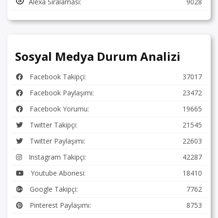
Alexa Sıralaması:
9028
Sosyal Medya Durum Analizi
Facebook Takipçi:
37017
Facebook Paylaşımı:
23472
Facebook Yorumu:
19665
Twitter Takipçi:
21545
Twitter Paylaşımı:
22603
Instagram Takipçi:
42287
Youtube Abonesi:
18410
Google Takipçi:
7762
Pinterest Paylaşımı:
8753