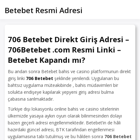
Skip
Betebet Resmi Adresi
to
content
706 Betebet Direkt Giriş Adresi –
706Betebet .com Resmi Linki –
Betebet Kapandı mı?
Bu andan sonra Betebet bahis ve casino platformunun direkt
giriş linki
706 Betebet
şeklinde yenilendi. Uygulanan bu
bahtsız uygulama müteakıbinde , bahis müdavimleri bir
solukta endişeye kapılarak yepyeni giriş adresi bulma
çabasına sarılmaktadır.
Türkiye dışı lokasyonlu online bahis ve casino sitelerinin
ülkemizde yasaya aykırı oyun olarak bilinmesinden dolayı
bazen geçerli adresi engellenmektedir. Betebet’in de hâli
hazırdaki güncel adresi, BTK tarafından engellenmesi
uygulamasına tabi tutulmuş ve bu hâlden sonra
706 Betebet