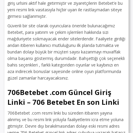
giriş urlsini aktif hale getirmiştir ve ziyaretçilerin Betebet’e bu
yeni resmi link vasıtasıyla hiçbir uyarı ile rastlaşmadan siteye
girmesi sağlanmıştır.
Güvenli bir site olarak oyunculara öneride bulunacağımız
Betebet, para yatırım ve çekim işlemleri hakkında sizi
mağduriyete sokmayacak ender sitelerdendir. Faaliyete girdiği
andan itiberen kullanıcı mutluluğunu ilk planda tutmakta ve
bundan dolayı büyük bir müşteri sayısı kazanmayı muvaffak
olma başarısı göstermiş durumdadır. Bahşettiği çok seçenekli
bahis seçenkleri , farklı kategoriden oyunlar ve kaybınızı en
aza indirecek bonuslar sayesinde online oyun platformunda
güzel zamanlar harcayacaksınız.
706Betebet .com Güncel Giriş
Linki – 706 Betebet En son Linki
706Betebet .com resmi linki bu süreden itibaren yayına
alınmış ve bu resmi link yoluyla faaliyetlerini icra etme yoluna
gitmiştir. Devre dışı bırakılmasından dolayı eski resmi adres
yerine 706 Betebet güncel link adres çubuğua yazarak hatasız