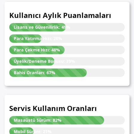
Kullanıcı Aylık Puanlamaları
Lisans ve Güvenilirlik:
49%
Para Yatırma Hızı:
28%
Para Çekme Hızı:
48%
Üyelik/Deneme Bonusu:
39%
Bahis Oranları:
67%
Servis Kullanım Oranları
Masaüstü Sürüm:
82%
Mobil Sürüm:
21%