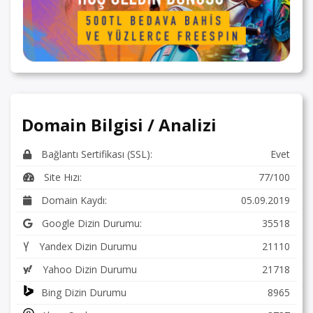
Domain Bilgisi / Analizi
Bağlantı Sertifikası (SSL):
Evet
Site Hızı:
77/100
Domain Kaydı:
05.09.2019
Google Dizin Durumu:
35518
Yandex Dizin Durumu
21110
Yahoo Dizin Durumu
21718
Bing Dizin Durumu
8965