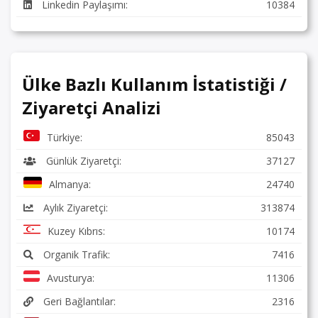
Linkedin Paylaşımı:
10384
Ülke Bazlı Kullanım İstatistiği /
Ziyaretçi Analizi
Türkiye:
85043
Günlük Ziyaretçi:
37127
Almanya:
24740
Aylık Ziyaretçi:
313874
Kuzey Kıbrıs:
10174
Organik Trafik:
7416
Avusturya:
11306
Geri Bağlantılar:
2316