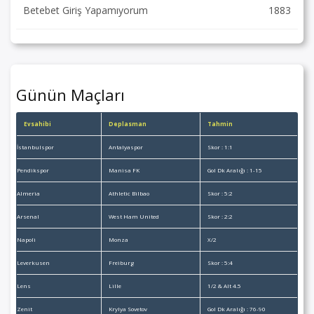
Betebet Giriş Yapamıyorum
1883
Günün Maçları
Evsahibi
Deplasman
Tahmin
İstanbulspor
Antalyaspor
Skor : 1:1
Pendikspor
Manisa FK
Gol Dk Aralığı : 1-15
Almeria
Athletic Bilbao
Skor : 5:2
Arsenal
West Ham United
Skor : 2:2
Napoli
Monza
X/2
Leverkusen
Freiburg
Skor : 5:4
Lens
Lille
1/2 & Alt 4.5
Zenit
Krylya Sovetov
Gol Dk Aralığı : 76-90