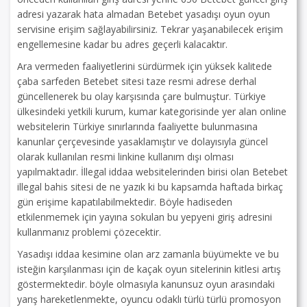
adresi yazarak hata almadan Betebet yasadışı oyun oyun
servisine erişim sağlayabilirsiniz. Tekrar yaşanabilecek erişim
engellemesine kadar bu adres geçerli kalacaktır.
Ara vermeden faaliyetlerini sürdürmek için yüksek kalitede
çaba sarfeden Betebet sitesi taze resmi adrese derhal
güncellenerek bu olay karşısında çare bulmuştur. Türkiye
ülkesindeki yetkili kurum, kumar kategorisinde yer alan online
websitelerin Türkiye sınırlarında faaliyette bulunmasına
kanunlar çerçevesinde yasaklamıştır ve dolayısıyla güncel
olarak kullanılan resmi linkine kullanım dışı olması
yapılmaktadır. İllegal iddaa websitelerinden birisi olan Betebet
illegal bahis sitesi de ne yazık ki bu kapsamda haftada birkaç
gün erişime kapatılabilmektedir. Böyle hadiseden
etkilenmemek için yayına sokulan bu yepyeni giriş adresini
kullanmanız problemi çözecektir.
Yasadışı iddaa kesimine olan arz zamanla büyümekte ve bu
isteğin karşılanması için de kaçak oyun sitelerinin kitlesi artış
göstermektedir. böyle olmasıyla kanunsuz oyun arasındaki
yarış hareketlenmekte, oyuncu odaklı türlü türlü promosyon