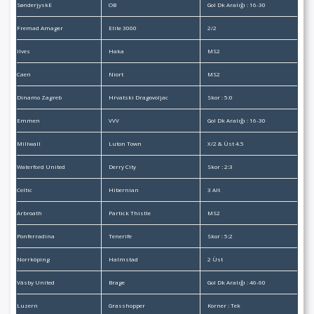
SønderjyskE
OB
Gol Dk Aralığı : 16-30
Fremad Amager
Elite 3000
2/2
Ilves
Haka
MS2
Caen
Niort
MS2
Dinamo Zagreb
Hrvatski Dragovoljac
Skor : 5:0
Emmen
VVV
Gol Dk Aralığı : 16-30
Millwall
Luton Town
X/2 & Üst 4.5
Waterford United
Derry City
Skor : 2:3
Celtic
Hibernian
3 Alt
Arbroath
Partick Thistle
MS2
Ponferradina
Tenerife
Skor : 5:2
Norrköping
Halmstad
2 Üst
Väsby United
Brage
Gol Dk Aralığı : 46-60
Luzern
Grasshopper
Korner : Tek