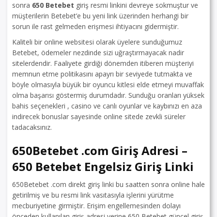
sonra
650 Betebet
giriş resmi linkini devreye sokmuştur ve
müşterilerin Betebet’e bu yeni link üzerinden herhangi bir
sorun ile rast gelmeden erişmesi ihtiyacını gidermiştir.
Kaliteli bir online websitesi olarak üyelere sunduğumuz
Betebet, ödemeler nezdinde sizi uğraştırmayacak nadir
sitelerdendir. Faaliyete girdiği dönemden itiberen müşteriyi
memnun etme politikasını apayrı bir seviyede tutmakta ve
böyle olmasıyla büyük bir oyuncu kitlesi elde etmeyi muvaffak
olma başarısı göstermiş durumdadır. Sunduğu oranları yüksek
bahis seçenekleri , casino ve canlı oyunlar ve kaybınızı en aza
indirecek bonuslar sayesinde online sitede zevkli süreler
tadacaksınız.
650Betebet .com Giriş Adresi –
650 Betebet Engelsiz Giriş Linki
650Betebet .com direkt giriş linki bu saatten sonra online hale
getirilmiş ve bu resmi link vasıtasıyla işlerini yürütme
mecburiyetine girmiştir. Erişim engellemesinden dolayı
önceden kullanılan giriş adresi yerine 650 Betebet güncel giriş