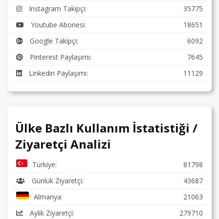
Instagram Takipçi:
35775
Youtube Abonesi:
18651
Google Takipçi:
6092
Pinterest Paylaşımı:
7645
Linkedin Paylaşımı:
11129
Ülke Bazlı Kullanım İstatistiği /
Ziyaretçi Analizi
Türkiye:
81798
Günlük Ziyaretçi:
43687
Almanya:
21063
Aylık Ziyaretçi:
279710