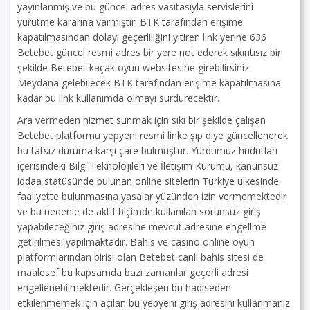
yayınlanmış ve bu güncel adres vasıtasıyla servislerini
yürütme kararına varmıştır. BTK tarafından erişime
kapatılmasından dolayı geçerliliğini yitiren link yerine 636
Betebet güncel resmi adres bir yere not ederek sıkıntısız bir
şekilde Betebet kaçak oyun websitesine girebilirsiniz.
Meydana gelebilecek BTK tarafından erişime kapatılmasına
kadar bu link kullanımda olmayı sürdürecektir.
Ara vermeden hizmet sunmak için sıkı bir şekilde çalışan
Betebet platformu yepyeni resmi linke şıp diye güncellenerek
bu tatsız duruma karşı çare bulmuştur. Yurdumuz hudutları
içerisindeki Bilgi Teknolojileri ve İletişim Kurumu, kanunsuz
iddaa statüsünde bulunan online sitelerin Türkiye ülkesinde
faaliyette bulunmasına yasalar yüzünden izin vermemektedir
ve bu nedenle de aktif biçimde kullanılan sorunsuz giriş
yapabileceğiniz giriş adresine mevcut adresine engellme
getirilmesi yapılmaktadır. Bahis ve casino online oyun
platformlarından birisi olan Betebet canlı bahis sitesi de
maalesef bu kapsamda bazı zamanlar geçerli adresi
engellenebilmektedir. Gerçekleşen bu hadiseden
etkilenmemek için açılan bu yepyeni giriş adresini kullanmanız