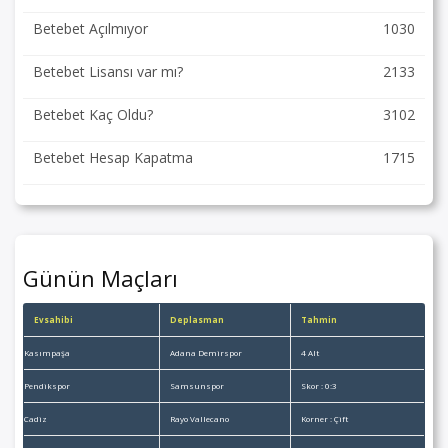
Betebet Açılmıyor
1030
Betebet Lisansı var mı?
2133
Betebet Kaç Oldu?
3102
Betebet Hesap Kapatma
1715
Günün Maçları
Evsahibi
Deplasman
Tahmin
Kasımpaşa
Adana Demirspor
4 Alt
Pendikspor
Samsunspor
Skor : 0:3
Cadiz
Rayo Vallecano
Korner : Çift