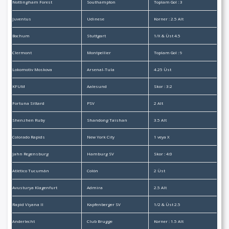
Nottingham Forest
Southampton
Toplam Gol : 3
Juventus
Udinese
Korner : 2.5 Alt
Bochum
Stuttgart
1/X & Üst 4.5
Clermont
Montpellier
Toplam Gol : 9
Lokomotiv Moskova
Arsenal-Tula
4.25 Üst
KFUM
Aalesund
Skor : 3:2
Fortuna Sittard
PSV
2 Alt
Shenzhen Ruby
Shandong Taishan
3.5 Alt
Colorado Rapids
New York City
1 veya X
Jahn Regensburg
Hamburg SV
Skor : 4:0
Atlético Tucumán
Colón
2 Üst
Avusturya Klagenfurt
Admira
2.5 Alt
Rapid Viyana II
Kapfenberger SV
1/2 & Üst 2.5
Anderlecht
Club Brugge
Korner : 1.5 Alt