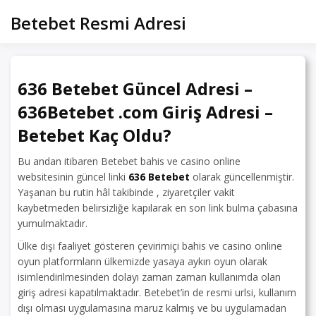
Skip
Betebet Resmi Adresi
to
content
636 Betebet Güncel Adresi –
636Betebet .com Giriş Adresi –
Betebet Kaç Oldu?
Bu andan itibaren Betebet bahis ve casino online
websitesinin güncel linki
636 Betebet
olarak güncellenmiştir.
Yaşanan bu rutin hâl takibinde , ziyaretçiler vakit
kaybetmeden belirsizliğe kapılarak en son link bulma çabasına
yumulmaktadır.
Ülke dışı faaliyet gösteren çevirimiçi bahis ve casino online
oyun platformların ülkemizde yasaya aykırı oyun olarak
isimlendirilmesinden dolayı zaman zaman kullanımda olan
giriş adresi kapatılmaktadır. Betebet’in de resmi urlsi, kullanım
dışı olması uygulamasına maruz kalmış ve bu uygulamadan