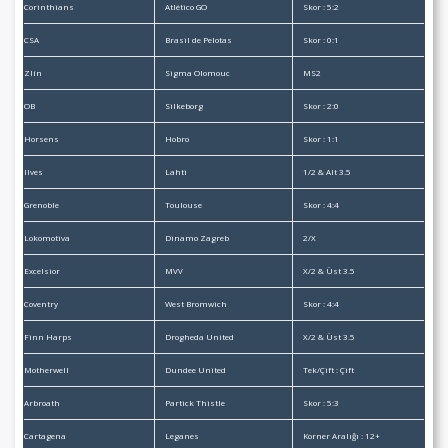
Corinthians
Atlético GO
Skor : 5:2
CSA
Brasil de Pelotas
Skor : 0:1
Zlín
Sigma Olomouc
MS2
OB
Silkeborg
Skor : 2:0
Horsens
Hobro
Skor : 1:1
Ilves
Lahti
1/2 & Alt 3.5
Grenoble
Toulouse
Skor : 4:4
Lokomotiva
Dinamo Zagreb
2/X
Excelsior
MVV
X/2 & Üst 3.5
Coventry
West Bromwich
Skor : 4:4
Finn Harps
Drogheda United
X/2 & Üst 3.5
Motherwell
Dundee United
Tek/Çift : Çift
Arbroath
Partick Thistle
Skor : 5:3
Cartagena
Leganes
Korner Aralığı : 12+