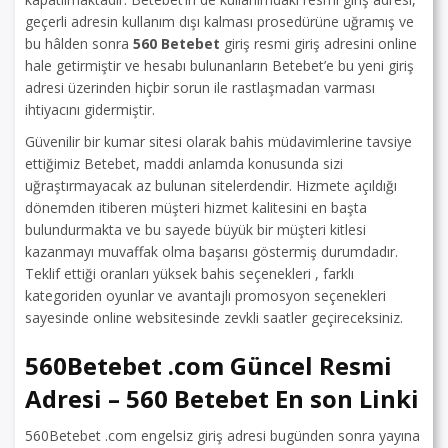
geçerli adresin kullanım dışı kalması prosedürüne uğramış ve
bu hâlden sonra
560 Betebet
giriş resmi giriş adresini online
hale getirmiştir ve hesabı bulunanların Betebet’e bu yeni giriş
adresi üzerinden hiçbir sorun ile rastlaşmadan varması
ihtiyacını gidermiştir.
Güvenilir bir kumar sitesi olarak bahis müdavimlerine tavsiye
ettiğimiz Betebet, maddi anlamda konusunda sizi
uğraştırmayacak az bulunan sitelerdendir. Hizmete açıldığı
dönemden itiberen müşteri hizmet kalitesini en başta
bulundurmakta ve bu sayede büyük bir müşteri kitlesi
kazanmayı muvaffak olma başarısı göstermiş durumdadır.
Teklif ettiği oranları yüksek bahis seçenekleri , farklı
kategoriden oyunlar ve avantajlı promosyon seçenekleri
sayesinde online websitesinde zevkli saatler geçireceksiniz.
560Betebet .com Güncel Resmi
Adresi – 560 Betebet En son Linki
560Betebet .com engelsiz giriş adresi bugünden sonra yayına