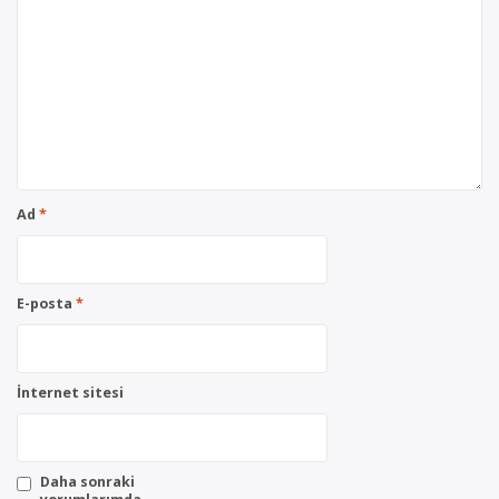
Ad
*
E-posta
*
İnternet sitesi
Daha sonraki