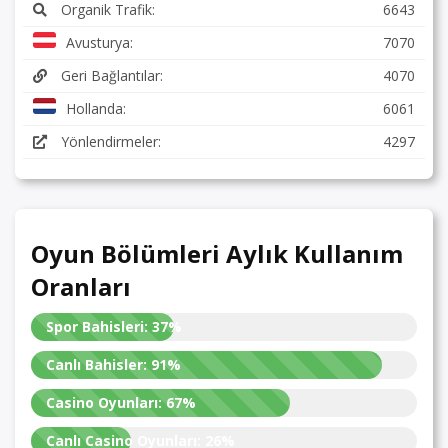
Organik Trafik:
6643
Avusturya:
7070
Geri Bağlantılar:
4070
Hollanda:
6061
Yönlendirmeler:
4297
Oyun Bölümleri Aylık Kullanım
Oranları
Spor Bahisleri:
37%
Canlı Bahisler:
91%
Casino Oyunları:
67%
Canlı Casino Oyunları:
26%