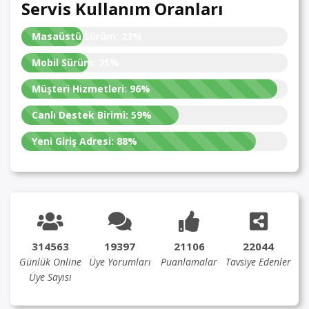
Servis Kullanım Oranları
Masaüstü Sürüm:
23%
Mobil Sürüm:
25%
Müşteri Hizmetleri:
96%
Canlı Destek Birimi:
59%
Yeni Giriş Adresi:
88%
314563
19397
21106
22044
Günlük Online
Üye Yorumları
Puanlamalar
Tavsiye Edenler
Üye Sayısı