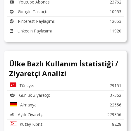
Youtube Abonesi:
23762
Google Takipçi:
10953
Pinterest Paylaşımı:
12053
Linkedin Paylaşımı:
11920
Ülke Bazlı Kullanım İstatistiği /
Ziyaretçi Analizi
Türkiye:
79151
Günlük Ziyaretçi:
37362
Almanya:
22556
Aylık Ziyaretçi:
279356
Kuzey Kıbrıs:
8228