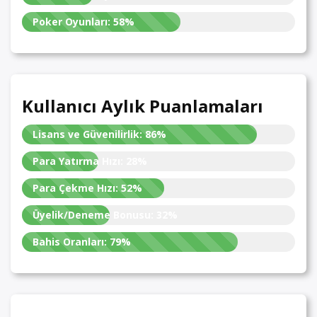
Poker Oyunları:
58%
Kullanıcı Aylık Puanlamaları
Lisans ve Güvenilirlik:
86%
Para Yatırma Hızı:
28%
Para Çekme Hızı:
52%
Üyelik/Deneme Bonusu:
32%
Bahis Oranları:
79%