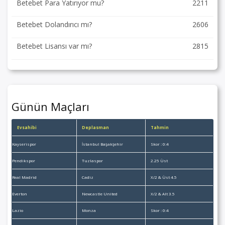
Betebet Para Yatırıyor mu?
2211
Betebet Dolandırıcı mı?
2606
Betebet Lisansı var mı?
2815
Günün Maçları
Evsahibi
Deplasman
Tahmin
Kayserispor
İstanbul Başakşehir
Skor : 0:4
Pendikspor
Tuzlaspor
2.25 Üst
Real Madrid
Cadiz
X/2 & Üst 4.5
Everton
Newcastle United
X/2 & Alt 3.5
Lazio
Monza
Skor : 0:4