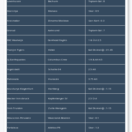
Leverkusen
Bochum
Toplam Gol : 8
Marsilya
Monaco
Skor : 0:5
Krasnodar
Dinamo Moskova
Sarı Kart : 0-3
Grorud
Aalesund
Toplam Gol : 7
RKC Waalwijk
Go Ahead Eagles
1 & Üst 2.5
Tianjin Tigers
Hebei
Gol Dk Aralığı : 31-45
SJ Earthquakes
Columbus Crew
1/X & Alt 4.5
Ingolstadt
Schalke 04
2.5 Alt
Patronato
Huracán
3.75 Alt
Avusturya Klagenfurt
Hartberg
Gol Dk Aralığı : 1-15
Wacker Innsbruck
Kapfenberger SV
2.5 Üst
Sint-Truiden
Zulte-Waregem
Gol Dk Aralığı : 1-15
Mouscron-Péruwelz
Waasland-Beveren
Skor : 0:1
Fortaleza
Atlético PR
Skor : 1:3