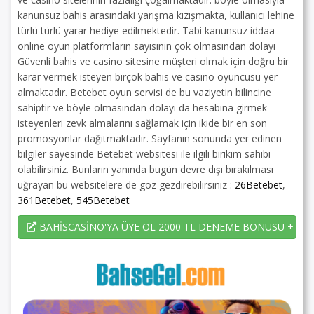
kanunsuz bahis arasındaki yarışma kızışmakta, kullanıcı lehine
türlü türlü yarar hediye edilmektedir. Tabi kanunsuz iddaa
online oyun platformların sayısının çok olmasından dolayı
Güvenli bahis ve casino sitesine müşteri olmak için doğru bir
karar vermek isteyen birçok bahis ve casino oyuncusu yer
almaktadır. Betebet oyun servisi de bu vaziyetin bilincine
sahiptir ve böyle olmasından dolayı da hesabına girmek
isteyenleri zevk almalarını sağlamak için ikide bir en son
promosyonlar dağıtmaktadır. Sayfanın sonunda yer edinen
bilgiler sayesinde Betebet websitesi ile ilgili birikim sahibi
olabilirsiniz. Bunların yanında bugün devre dışı bırakılması
uğrayan bu websitelere de göz gezdirebilirsiniz :
26Betebet
,
361Betebet
,
545Betebet
BAHİSCASİNO'YA ÜYE OL 2000 TL DENEME BONUSU + 225