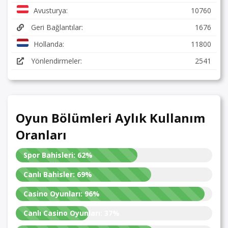
Avusturya:
10760
Geri Bağlantılar:
1676
Hollanda:
11800
Yönlendirmeler:
2541
Oyun Bölümleri Aylık Kullanım
Oranları
Spor Bahisleri:
62%
Canlı Bahisler:
69%
Casino Oyunları:
96%
Canlı Casino Oyunları:
37%