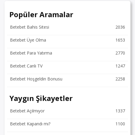
Popüler Aramalar
Betebet Bahis Sitesi
2036
Betebet Üye Olma
1653
Betebet Para Yatırma
2770
Betebet Canlı TV
1247
Betebet Hoşgeldin Bonusu
2258
Yaygın Şikayetler
Betebet Açılmıyor
1337
Betebet Kapandı mı?
1100