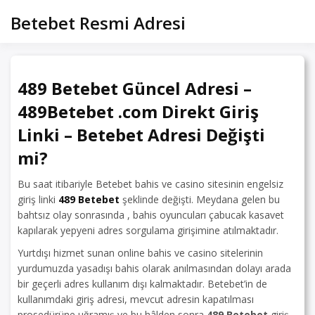
Skip
Betebet Resmi Adresi
to
content
489 Betebet Güncel Adresi –
489Betebet .com Direkt Giriş
Linki – Betebet Adresi Değişti
mi?
Bu saat itibariyle Betebet bahis ve casino sitesinin engelsiz
giriş linki
489 Betebet
şeklinde değişti. Meydana gelen bu
bahtsız olay sonrasında , bahis oyuncuları çabucak kasavet
kapılarak yepyeni adres sorgulama girişimine atılmaktadır.
Yurtdışı hizmet sunan online bahis ve casino sitelerinin
yurdumuzda yasadışı bahis olarak anılmasından dolayı arada
bir geçerli adres kullanım dışı kalmaktadır. Betebet’in de
kullanımdaki giriş adresi, mevcut adresin kapatılması
prosedürüne uğramış ve bu hâlden sonra
489 Betebet
giriş