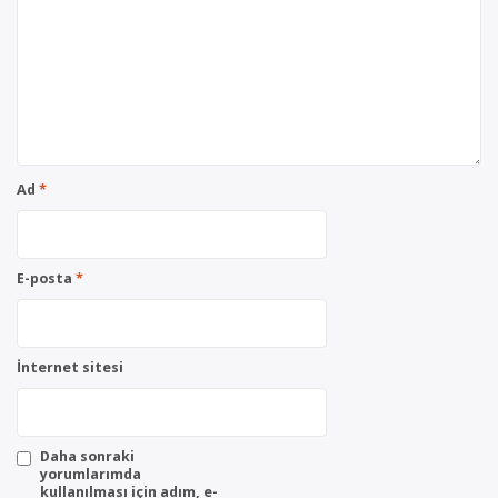
Ad
*
E-posta
*
İnternet sitesi
Daha sonraki
yorumlarımda
kullanılması için adım, e-