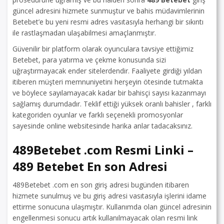
güncel adresini hizmete sunmuştur ve bahis müdavimlerinin
Betebet’e bu yeni resmi adres vasıtasıyla herhangi bir sıkıntı
ile rastlaşmadan ulaşabilmesi amaçlanmıştır.
Güvenilir bir platform olarak oyunculara tavsiye ettiğimiz
Betebet, para yatırma ve çekme konusunda sizi
uğraştırmayacak ender sitelerdendir. Faaliyete girdiği yıldan
itiberen müşteri memnuniyetini herşeyin ötesinde tutmakta
ve böylece sayılamayacak kadar bir bahisçi sayısı kazanmayı
sağlamış durumdadır. Teklif ettiği yüksek oranlı bahisler , farklı
kategoriden oyunlar ve farklı seçenekli promosyonlar
sayesinde online websitesinde harika anlar tadacaksınız.
489Betebet .com Resmi Linki –
489 Betebet En son Adresi
489Betebet .com en son giriş adresi bugünden itibaren
hizmete sunulmuş ve bu giriş adresi vasıtasıyla işlerini idame
ettirme sonucuna ulaşmıştır. Kullanımda olan güncel adresinin
engellenmesi sonucu artık kullanılmayacak olan resmi link