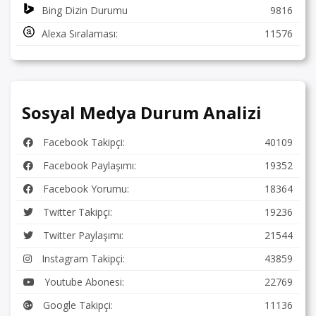
Bing Dizin Durumu
9816
Alexa Sıralaması:
11576
Sosyal Medya Durum Analizi
Facebook Takipçi:
40109
Facebook Paylaşımı:
19352
Facebook Yorumu:
18364
Twitter Takipçi:
19236
Twitter Paylaşımı:
21544
Instagram Takipçi:
43859
Youtube Abonesi:
22769
Google Takipçi:
11136