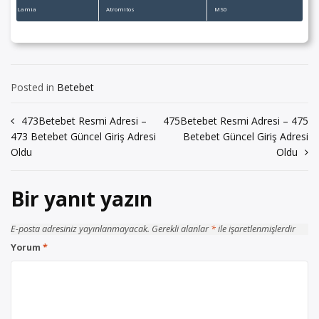
Lamia
Atromitos
MS0
Posted in
Betebet
Yazı
473Betebet Resmi Adresi –
475Betebet Resmi Adresi – 475
473 Betebet Güncel Giriş Adresi
Betebet Güncel Giriş Adresi
gezinmesi
Oldu
Oldu
Bir yanıt yazın
E-posta adresiniz yayınlanmayacak.
Gerekli alanlar
*
ile işaretlenmişlerdir
Yorum
*