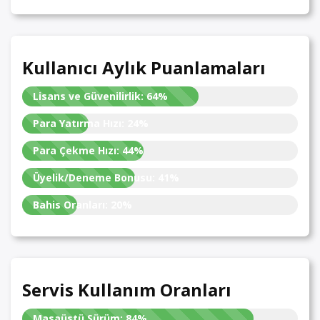
Kullanıcı Aylık Puanlamaları
Lisans ve Güvenilirlik:
64%
Para Yatırma Hızı:
24%
Para Çekme Hızı:
44%
Üyelik/Deneme Bonusu:
41%
Bahis Oranları:
20%
Servis Kullanım Oranları
Masaüstü Sürüm:
84%