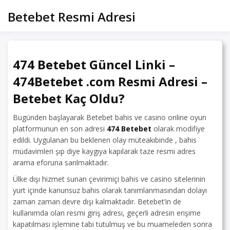
Skip
Betebet Resmi Adresi
to
content
474 Betebet Güncel Linki –
474Betebet .com Resmi Adresi –
Betebet Kaç Oldu?
Bugünden başlayarak Betebet bahis ve casino online oyun
platformunun en son adresi
474 Betebet
olarak modifiye
edildi. Uygulanan bu beklenen olay müteakıbinde , bahis
müdavimleri şıp diye kaygıya kapılarak taze resmi adres
arama eforuna sarılmaktadır.
Ülke dışı hizmet sunan çevirimiçi bahis ve casino sitelerinin
yurt içinde kanunsuz bahis olarak tanımlanmasından dolayı
zaman zaman devre dışı kalmaktadır. Betebet’in de
kullanımda olan resmi giriş adresi, geçerli adresin erişime
kapatılması işlemine tabi tutulmuş ve bu muameleden sonra