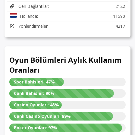
Geri Bağlantılar:
2122
Hollanda:
11590
Yönlendirmeler:
4217
Oyun Bölümleri Aylık Kullanım
Oranları
Spor Bahisleri:
47%
Canlı Bahisler:
90%
Casino Oyunları:
45%
Canlı Casino Oyunları:
89%
Poker Oyunları:
97%