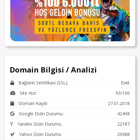
Domain Bilgisi / Analizi
Bağlantı Sertifikası (SSL):
Evet
Site Hızı:
93/100
Domain Kaydı:
27.01.2018
Google Dizin Durumu:
42408
Yandex Dizin Durumu
22187
Yahoo Dizin Durumu
20988