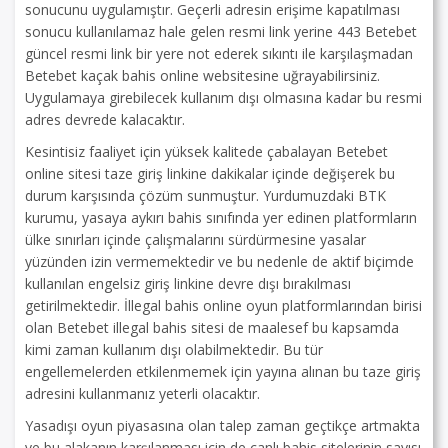
sonucunu uygulamıştır. Geçerli adresin erişime kapatılması
sonucu kullanılamaz hale gelen resmi link yerine 443 Betebet
güncel resmi link bir yere not ederek sıkıntı ile karşılaşmadan
Betebet kaçak bahis online websitesine uğrayabilirsiniz.
Uygulamaya girebilecek kullanım dışı olmasına kadar bu resmi
adres devrede kalacaktır.
Kesintisiz faaliyet için yüksek kalitede çabalayan Betebet
online sitesi taze giriş linkine dakikalar içinde değişerek bu
durum karşısında çözüm sunmuştur. Yurdumuzdaki BTK
kurumu, yasaya aykırı bahis sınıfında yer edinen platformların
ülke sınırları içinde çalışmalarını sürdürmesine yasalar
yüzünden izin vermemektedir ve bu nedenle de aktif biçimde
kullanılan engelsiz giriş linkine devre dışı bırakılması
getirilmektedir. İllegal bahis online oyun platformlarından birisi
olan Betebet illegal bahis sitesi de maalesef bu kapsamda
kimi zaman kullanım dışı olabilmektedir. Bu tür
engellemelerden etkilenmemek için yayına alınan bu taze giriş
adresini kullanmanız yeterli olacaktır.
Yasadışı oyun piyasasına olan talep zaman geçtikçe artmakta
ve bu alakanın karşılanması için de canlı bahis sitelerinin sayısı