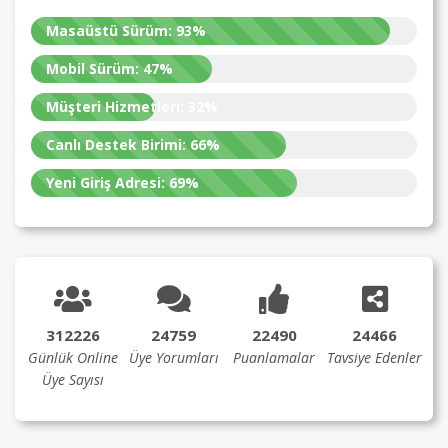
Masaüstü Sürüm:
93%
Mobil Sürüm:
47%
Müşteri Hizmetleri:
32%
Canlı Destek Birimi:
66%
Yeni Giriş Adresi:
69%
312226
24759
22490
24466
Günlük Online
Üye Yorumları
Puanlamalar
Tavsiye Edenler
Üye Sayısı