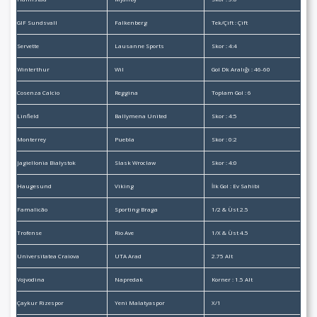
GIF Sundsvall
Falkenberg
Tek/Çift : Çift
Servette
Lausanne Sports
Skor : 4:4
Winterthur
Wil
Gol Dk Aralığı : 46-60
Cosenza Calcio
Reggina
Toplam Gol : 6
Linfield
Ballymena United
Skor : 4:5
Monterrey
Puebla
Skor : 0:2
Jagiellonia Bialystok
Slask Wroclaw
Skor : 4:0
Haugesund
Viking
İlk Gol : Ev Sahibi
Famalicão
Sporting Braga
1/2 & Üst 2.5
Trofense
Rio Ave
1/X & Üst 4.5
Universitatea Craiova
UTA Arad
2.75 Alt
Vojvodina
Napredak
Korner : 1.5 Alt
Çaykur Rizespor
Yeni Malatyaspor
X/1