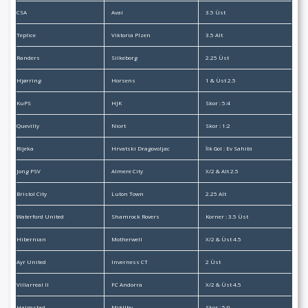
CSA
Avaí
3.5 Üst
Teplice
Viktoria Plzen
3.5 Alt
Randers
Silkeborg
2.25 Üst
Hjørring
Horsens
1 & Üst 2.5
KuPS
HJK
Skor : 5:4
Quevilly
Niort
Skor : 1:2
Rijeka
Hrvatski Dragovoljac
İlk Gol : Ev Sahibi
Jong PSV
Almere City
X/2 & Alt 2.5
Bristol City
Luton Town
2.25 Alt
Waterford United
Shamrock Rovers
Korner : 3.5 Üst
Hibernian
Motherwell
X/2 & Üst 4.5
Ayr United
Inverness CT
2 Üst
Villarreal II
FC Andorra
X/2 & Üst 4.5
Halmstad
Mjällby
Skor : 5:0