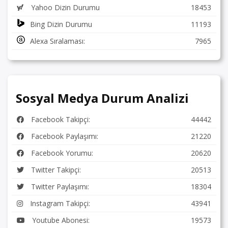
Yahoo Dizin Durumu
18453
Bing Dizin Durumu
11193
Alexa Sıralaması:
7965
Sosyal Medya Durum Analizi
Facebook Takipçi:
44442
Facebook Paylaşımı:
21220
Facebook Yorumu:
20620
Twitter Takipçi:
20513
Twitter Paylaşımı:
18304
Instagram Takipçi:
43941
Youtube Abonesi:
19573