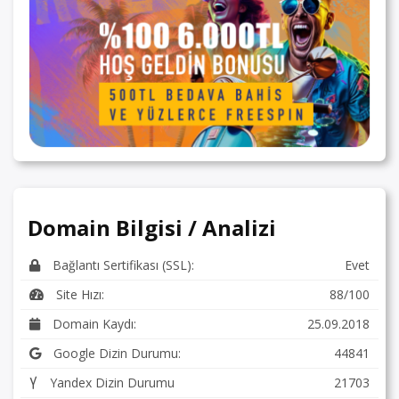
Domain Bilgisi / Analizi
Bağlantı Sertifikası (SSL):
Evet
Site Hızı:
88/100
Domain Kaydı:
25.09.2018
Google Dizin Durumu:
44841
Yandex Dizin Durumu
21703