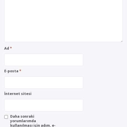
Ad
*
E-posta
*
İnternet sitesi
Daha sonraki
yorumlarımda
kullanılması için adım, e-