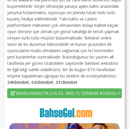
büyümektedir. böyle olmasıyla yasaya aykırı bahis arasındaki
yarışma hızlanmakta, oyuncuyu ön planda tutan türlü türlü
kazanç hediye edilmektedir. Tabi bahis ve casino
platformların miktarının çok olmasından dolayı Kaliteli kaçak
oyun sitesine üye olmak için gönül rahatlığı ile tercih yapmak
isteyen türlü türlü müşteri bulunmaktadır. Betebet online
sitesi de bu durumun bilincindedir ve bunun yüzünden de
oyuncularını mutlu olmalarını sağlamak için hız kesmeden
yeni kazanımlar sunmaktadır. Bulunduğunuz bu yazının alt
tarafında yer gören istatistikler sayesinde Betebet websitesi
ile ilgili bilgi sahibi olabilirsiniz. Bir de bugün BTK tarafından
erişime kapatılması uğrayan bu sitelere de inceleyebilirsiniz :
246Betebet
,
642Betebet
,
331Betebet
BAHİSCASİNO'YA ÜYE OL 2000 TL DENEME BONUSU + 225