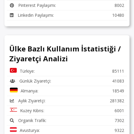
Pinterest Paylaşımı:
8002
Linkedin Paylaşımı:
10480
Ülke Bazlı Kullanım İstatistiği /
Ziyaretçi Analizi
Türkiye:
85111
Günlük Ziyaretçi:
41083
Almanya:
18549
Aylık Ziyaretçi:
281382
Kuzey Kıbrıs:
6001
Organik Trafik:
7302
Avusturya:
9322