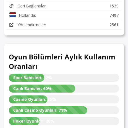
Geri Bağlantılar:
1539
Hollanda:
7497
Yönlendirmeler:
2561
Oyun Bölümleri Aylık Kullanım
Oranları
Spor Bahisleri:
32%
Canlı Bahisler:
60%
Casino Oyunları:
35%
Canlı Casino Oyunları:
71%
Poker Oyunları:
28%