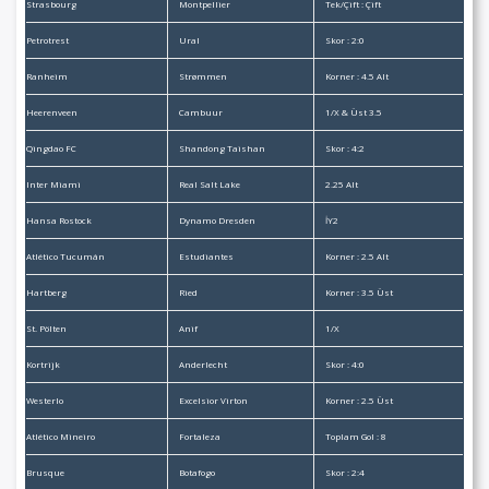
Strasbourg
Montpellier
Tek/Çift : Çift
Petrotrest
Ural
Skor : 2:0
Ranheim
Strømmen
Korner : 4.5 Alt
Heerenveen
Cambuur
1/X & Üst 3.5
Qingdao FC
Shandong Taishan
Skor : 4:2
Inter Miami
Real Salt Lake
2.25 Alt
Hansa Rostock
Dynamo Dresden
İY2
Atlético Tucumán
Estudiantes
Korner : 2.5 Alt
Hartberg
Ried
Korner : 3.5 Üst
St. Pölten
Anif
1/X
Kortrijk
Anderlecht
Skor : 4:0
Westerlo
Excelsior Virton
Korner : 2.5 Üst
Atlético Mineiro
Fortaleza
Toplam Gol : 8
Brusque
Botafogo
Skor : 2:4