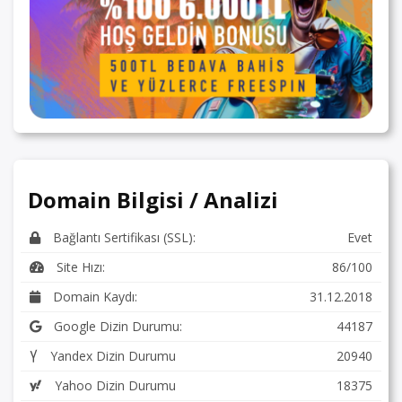
Domain Bilgisi / Analizi
Bağlantı Sertifikası (SSL):
Evet
Site Hızı:
86/100
Domain Kaydı:
31.12.2018
Google Dizin Durumu:
44187
Yandex Dizin Durumu
20940
Yahoo Dizin Durumu
18375