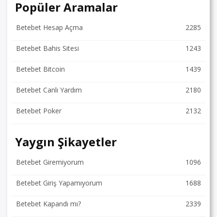
Popüler Aramalar
Betebet Hesap Açma
2285
Betebet Bahis Sitesi
1243
Betebet Bitcoin
1439
Betebet Canlı Yardım
2180
Betebet Poker
2132
Yaygın Şikayetler
Betebet Giremiyorum
1096
Betebet Giriş Yapamıyorum
1688
Betebet Kapandı mı?
2339