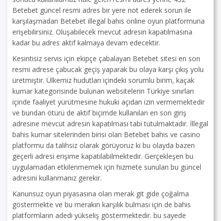
Betebet güncel resmi adres bir yere not ederek sorun ile
karşılaşmadan Betebet illegal bahis online oyun platformuna
erişebilirsiniz. Oluşabilecek mevcut adresin kapatılmasına
kadar bu adres aktif kalmaya devam edecektir.
Kesintisiz servis için ekipçe çabalayan Betebet sitesi en son
resmi adrese çabucak geçiş yaparak bu olaya karşı çıkış yolu
üretmiştir. Ülkemiz hudutları içindeki sorumlu birim, kaçak
kumar kategorisinde bulunan websitelerin Türkiye sınırları
içinde faaliyet yürütmesine hukuki açıdan izin vermemektedir
ve bundan ötürü de aktif biçimde kullanılan en son giriş
adresine mevcut adresin kapatılması tabi tutulmaktadır. İllegal
bahis kumar sitelerinden birisi olan Betebet bahis ve casino
platformu da talihsiz olarak görüyoruz ki bu olayda bazen
geçerli adresi erişime kapatılabilmektedir. Gerçekleşen bu
uygulamadan etkilenmemek için hizmete sunulan bu güncel
adresini kullanmanız gerekir.
Kanunsuz oyun piyasasına olan merak git gide çoğalma
göstermekte ve bu merakın karşılık bulması için de bahis
platformların adedi yükseliş göstermektedir. bu sayede