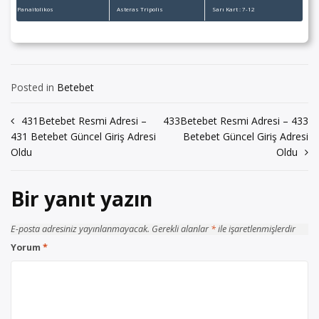
Panaitolikos
Asteras Tripolis
Sarı Kart : 7-12
Posted in
Betebet
Yazı
431Betebet Resmi Adresi –
433Betebet Resmi Adresi – 433
431 Betebet Güncel Giriş Adresi
Betebet Güncel Giriş Adresi
gezinmesi
Oldu
Oldu
Bir yanıt yazın
E-posta adresiniz yayınlanmayacak.
Gerekli alanlar
*
ile işaretlenmişlerdir
Yorum
*