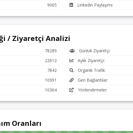
9065
Linkedin Paylaşımı:
ği / Ziyaretçi Analizi
78289
Günlük Ziyaretçi:
22612
Aylık Ziyaretçi:
7842
Organik Trafik:
10991
Geri Bağlantılar:
10364
Yönlendirmeler:
nım Oranları