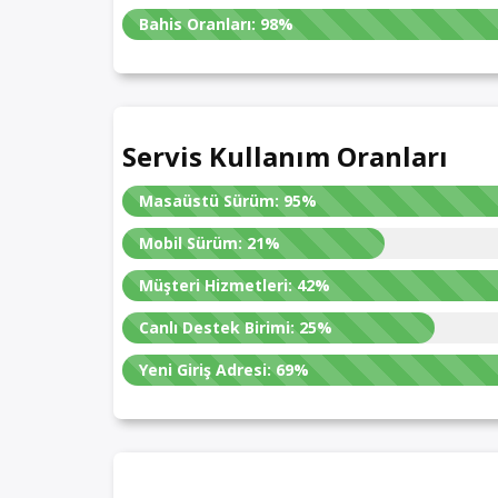
Bahis Oranları:
98%
Servis Kullanım Oranları
Masaüstü Sürüm:
95%
Mobil Sürüm:
21%
Müşteri Hizmetleri:
42%
Canlı Destek Birimi:
25%
Yeni Giriş Adresi:
69%