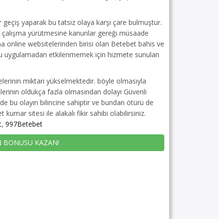
geçiş yaparak bu tatsız olaya karşı çare bulmuştur.
inde çalışma yürütmesine kanunlar gereği müsaade
a online websitelerinden birisi olan Betebet bahis ve
n bu uygulamadan etkilenmemek için hizmete sunulan
elerinin miktarı yükselmektedir. böyle olmasıyla
elerinin oldukça fazla olmasından dolayı Güvenli
e bu olayın bilincine sahiptir ve bundan ötürü de
mar sitesi ile alakalı fikir sahibi olabilirsiniz.
t
,
997Betebet
İN BONUSU KAZAN!