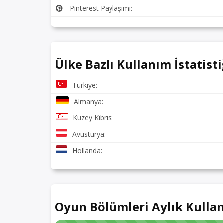
Pinterest Paylaşımı:
Ülke Bazlı Kullanım İstatisti
Türkiye:
Almanya:
Kuzey Kıbrıs:
Avusturya:
Hollanda:
Oyun Bölümleri Aylık Kulla