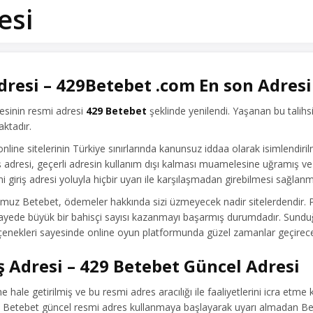
esi
Adresi – 429Betebet .com En son Adresi
tesinin resmi adresi
429 Betebet
şeklinde yenilendi. Yaşanan bu talih
ktadır.
 online sitelerinin Türkiye sınırlarında kanunsuz iddaa olarak isimlendir
iş adresi, geçerli adresin kullanım dışı kalması muamelesine uğramış 
giriş adresi yoluyla hiçbir uyarı ile karşılaşmadan girebilmesi sağlanmı
umuz Betebet, ödemeler hakkında sizi üzmeyecek nadir sitelerdendir. Pi
yede büyük bir bahisçi sayısı kazanmayı başarmış durumdadır. Sunduğu 
çenekleri sayesinde online oyun platformunda güzel zamanlar geçirece
ş Adresi – 429 Betebet Güncel Adresi
e hale getirilmiş ve bu resmi adres aracılığı ile faaliyetlerini icra etm
9 Betebet güncel resmi adres kullanmaya başlayarak uyarı almadan Beteb