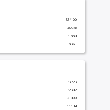
88/100
38356
21884
8361
23723
22342
41400
11134