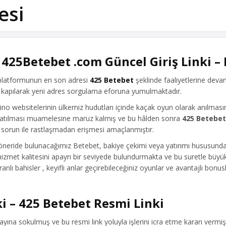
esi
 425Betebet .com Güncel Giriş Linki – 
n platformunun en son adresi
425 Betebet
şeklinde faaliyetlerine dev
a kapılarak yeni adres sorgulama eforuna yumulmaktadır.
casino websitelerinin ülkemiz hudutları içinde kaçak oyun olarak anılmas
apatılması muamelesine maruz kalmış ve bu hâlden sonra
425 Betebet
bir sorun ile rastlaşmadan erişmesi amaçlanmıştır.
 öneride bulunacağımız Betebet, bakiye çekimi veya yatırımı hususunda
 hizmet kalitesini apayrı bir seviyede bulundurmakta ve bu suretle büyü
anlı bahisler , keyifli anlar geçirebileceğiniz oyunlar ve avantajlı bon
i – 425 Betebet Resmi Linki
yayına sokulmuş ve bu resmi link yoluyla işlerini icra etme kararı ver