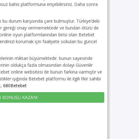
suz bahis platformuna erişebilirsiniz. Daha sonra
 bu durum karşısında çare bulmuştur. Türkiye’deki
alar gereği onay vermemektedir ve bundan ötürü de
online oyun platformlarından birisi olan Betebet
kendinizi korumak için faaliyete sokulan bu güncel
elerinin miktarı büyümektedir. bunun sayesinde
rinin oldukça fazla olmasından dolayı Güvenilir
tebet online websitesi de bunun farkına varmıştır ve
ler ışığında Betebet platformu ile ilgili fikir sahibi
t
,
680Betebet
İN BONUSU KAZAN!