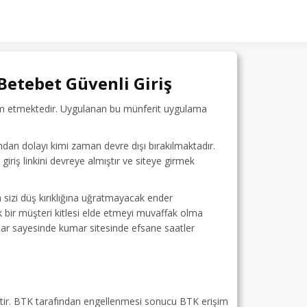
Betebet Güvenli Giriş
am etmektedir. Uygulanan bu münferit uygulama
ından dolayı kimi zaman devre dışı bırakılmaktadır.
giriş linkini devreye almıştır ve siteye girmek
 sizi düş kırıklığına uğratmayacak ender
k bir müşteri kitlesi elde etmeyi muvaffak olma
uslar sayesinde kumar sitesinde efsane saatler
miştir. BTK tarafından engellenmesi sonucu BTK erişim