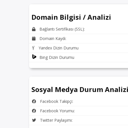
Domain Bilgisi / Analizi
Bağlantı Sertifikası (SSL):
Domain Kaydı:
Yandex Dizin Durumu
Bing Dizin Durumu
Sosyal Medya Durum Analiz
Facebook Takipçi:
Facebook Yorumu:
Twitter Paylaşımı: