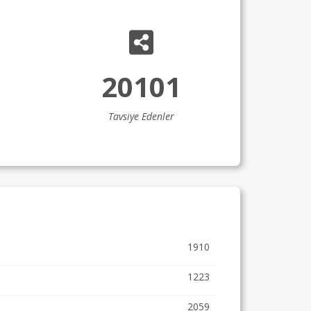
20101
Tavsiye Edenler
1910
1223
2059