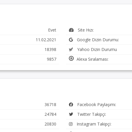
Evet
Site Hızı:
11.02.2021
Google Dizin Durumu:
18398
Yahoo Dizin Durumu
9857
Alexa Sıralaması:
i
36718
Facebook Paylaşımı:
24784
Twitter Takipçi:
20830
Instagram Takipçi: