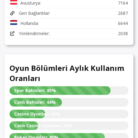
Avusturya:
7164
Geri Bağlantılar:
2687
Hollanda:
6644
Yönlendirmeler:
2038
Oyun Bölümleri Aylık Kullanım
Oranları
Spor Bahisleri:
85%
Canlı Bahisler:
44%
Casino Oyunları:
30%
Canlı Casino Oyunları:
24%
Poker Oyunları:
80%