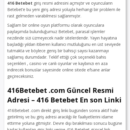
416 Betebet
giriş resmi adresini açmıştır ve oyuncuların
Betebet’e bu yeni giriş adresi yoluyla herhangi bir problem ile
rast gelmeden varabilmesi sağlanmıştır.
Sağlam bir online oyun platformu olarak oyunculara
paylaşımda bulunduğumuz Betebet, parasal işlemler
nezdinde sizi üzmeyecek nadir sitelerdendir. Yayın hayatına
başladığı yıldan itiberen kullanıcı mutluluğunu en üst seviyede
tutmakta ve böylece geniş bir bahisçi sayısı kazanmayı
sağlamış durumdadır. Teklif ettiği çok seçenekli bahis
seçenkleri , casino ve canlı oyunlar ve kaybınızı en aza
indirecek bonuslar sayesinde online sitede efsane anlar
geçireceksiniz.
416Betebet .com Güncel Resmi
Adresi – 416 Betebet En son Linki
416Betebet .com direkt giriş linki bugünden sonra aktif hale
getirilmiş ve bu giriş adresi aracılığı ile faaliyetlerini idame
ettirme yoluna gitmiştir. Devre dışı bırakılması sonucu bugüne
kadar kullanılan giriş linki yerine 416 Betebet güncel link