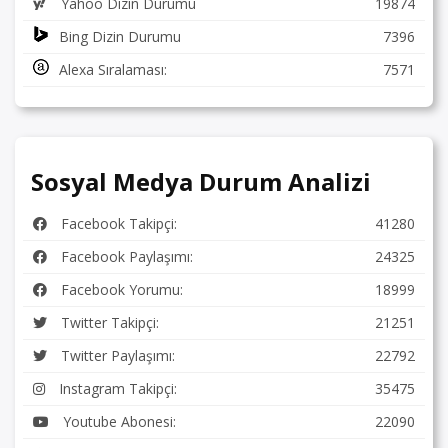
Yahoo Dizin Durumu
19874
Bing Dizin Durumu
7396
Alexa Sıralaması:
7571
Sosyal Medya Durum Analizi
Facebook Takipçi:
41280
Facebook Paylaşımı:
24325
Facebook Yorumu:
18999
Twitter Takipçi:
21251
Twitter Paylaşımı:
22792
Instagram Takipçi:
35475
Youtube Abonesi:
22090