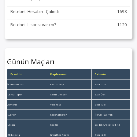
Betebet Hesabım Çalındı
1698
Betebet Lisansı var mı?
1120
Günün Maçları
Evsahibi
Deplasman
Tahmin
İstanbulspor
Kasımpaşa
Skor : 1:5
Denizlispor
Samsunspor
3.75 Üst
Almeria
Valencia
Skor : 3:5
Everton
Southampton
İlk Gol : Gol Yok
Milan
Spezia
Gol Dk Aralığı : 31-45
RB Leipzig
Greuther Fürth
Skor : 2:0