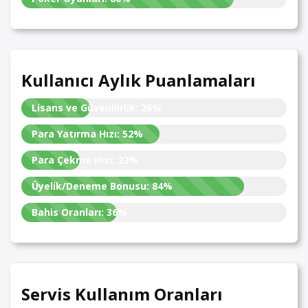
Kullanıcı Aylık Puanlamaları
Lisans ve Güvenilirlik:
26%
Para Yatırma Hızı:
52%
Para Çekme Hızı:
22%
Üyelik/Deneme Bonusu:
84%
Bahis Oranları:
36%
Servis Kullanım Oranları