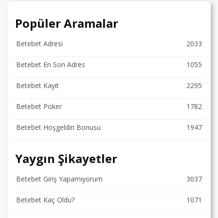
Popüler Aramalar
Betebet Adresi
2033
Betebet En Son Adres
1055
Betebet Kayıt
2295
Betebet Poker
1782
Betebet Hoşgeldin Bonusu
1947
Yaygın Şikayetler
Betebet Giriş Yapamıyorum
3037
Betebet Kaç Oldu?
1071