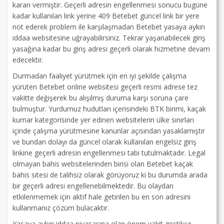
kararı vermiştir. Geçerli adresin engellenmesi sonucu bugüne
kadar kullanılan link yerine 409 Betebet güncel link bir yere
not ederek problem ile karşılaşmadan Betebet yasaya aykırı
iddaa websitesine uğrayabilirsiniz. Tekrar yaşanabilecek giriş
yasağına kadar bu giriş adresi geçerli olarak hizmetine devam
edecektir.
Durmadan faaliyet yürütmek için en iyi şekilde çalışma
yürüten Betebet online websitesi geçerli resmi adrese tez
vakitte değişerek bu alışılmış duruma karşı soruna çare
bulmuştur. Yurdumuz hudutları içerisindeki BTK birimi, kaçak
kumar kategorisinde yer edinen websitelerin ülke sınırları
içinde çalışma yürütmesine kanunlar açısından yasaklamıştır
ve bundan dolayı da güncel olarak kullanılan engelsiz giriş
linkine geçerli adresin engellenmesi tabi tutulmaktadır. Legal
olmayan bahis websitelerinden birisi olan Betebet kaçak
bahis sitesi de talihsiz olarak görüyoruz ki bu durumda arada
bir geçerli adresi engellenebilmektedir. Bu olaydan
etkilenmemek için aktif hale getirilen bu en son adresini
kullanmanız çözüm bulacaktır.
Yasaya aykırı iddaa piyasasına olan önem vakit geçtikçe