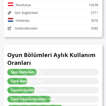
Avusturya:
10638
Geri Bağlantılar:
3711
Hollanda:
7870
Yönlendirmeler:
3580
Oyun Bölümleri Aylık Kullanım
Oranları
Spor Bahisleri:
32%
Canlı Bahisler:
22%
Casino Oyunları:
30%
Canlı Casino Oyunları:
48%