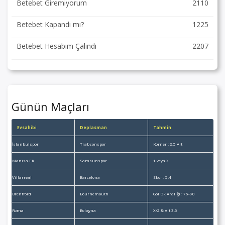
Betebet Giremiyorum
2110
Betebet Kapandı mı?
1225
Betebet Hesabım Çalındı
2207
Günün Maçları
Evsahibi
Deplasman
Tahmin
İstanbulspor
Trabzonspor
Korner : 2.5 Alt
Manisa FK
Samsunspor
1 veya X
Villarreal
Barcelona
Skor : 5:4
Brentford
Bournemouth
Gol Dk Aralığı : 76-90
Roma
Bologna
X/2 & Alt 3.5