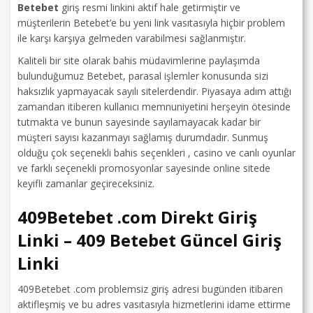
Betebet
giriş resmi linkini aktif hale getirmiştir ve
müşterilerin Betebet’e bu yeni link vasıtasıyla hiçbir problem
ile karşı karşıya gelmeden varabilmesi sağlanmıştır.
Kaliteli bir site olarak bahis müdavimlerine paylaşımda
bulunduğumuz Betebet, parasal işlemler konusunda sizi
haksızlık yapmayacak sayılı sitelerdendir. Piyasaya adım attığı
zamandan itiberen kullanıcı memnuniyetini herşeyin ötesinde
tutmakta ve bunun sayesinde sayılamayacak kadar bir
müşteri sayısı kazanmayı sağlamış durumdadır. Sunmuş
olduğu çok seçenekli bahis seçenkleri , casino ve canlı oyunlar
ve farklı seçenekli promosyonlar sayesinde online sitede
keyifli zamanlar geçireceksiniz.
409Betebet .com Direkt Giriş
Linki – 409 Betebet Güncel Giriş
Linki
409Betebet .com problemsiz giriş adresi bugünden itibaren
aktifleşmiş ve bu adres vasıtasıyla hizmetlerini idame ettirme