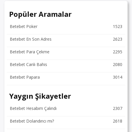
Popüler Aramalar
Betebet Poker
1523
Betebet En Son Adres
2623
Betebet Para Çekme
2295
Betebet Canlı Bahis
2080
Betebet Papara
3014
Yaygın Şikayetler
Betebet Hesabım Çalındı
2307
Betebet Dolandırıcı mı?
2618