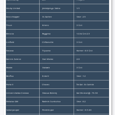
Väsby United
Jönköpings Södra
1/1
Grasshopper
St. Gallen
Skor : 2:5
Thun
Kriens
3 Üst
Brescia
Reggina
1/2 & Üst 2.5
Linfield
Cliftonville
3 Üst
Necaxa
Tijuana
Korner : 0.5 Üst
Górnik Zabrze
Stal Mielec
2/2
Molde
Stabæk
3 Üst
Benfica
Estoril
Skor : 1:2
Porto II
Chaves
İlk Gol : Ev Sahibi
Universitatea Craiova
Steaua Bükreş
Gol Dk Aralığı : 76-90
Metalac GM
Radnik Surdulica
Skor : 0:2
Sakaryaspor
Pendikspor
Korner : 0.5 Alt