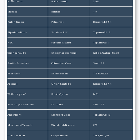
Hoffenheim
B. Dortmund
2 Alt
Monaco
Rennes
1/X
Rubin Kazan
Petrotrest
Korner : 4.5 Alt
Stjørdals-Blink
Sandnes Ulf
Toplam Gol : 3
NEC
Fortuna Sittard
Toplam Gol : 1
Guangzhou FC
Shanghai Shenhua
Gol Dk Aralığı : 16-30
Seattle Sounders
Columbus Crew
Skor : 2:2
Paderborn
Sandhausen
1/2 & Alt 2.5
Arsenal
Unión Santa Fe
Korner : 4.5 Alt
Wolfsberger AC
Rapid Viyana
MS1
Avusturya Lustenau
Dornbirn
Skor : 4:2
Anderlecht
Standard Liège
Toplam Gol : 8
Mouscron-Péruwelz
Waasland-Beveren
X/2
Internacional
Chapecoense
Tek/Çift : Çift