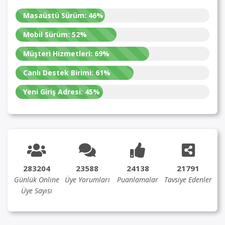
Masaüstü Sürüm:
46%
Mobil Sürüm:
52%
Müşteri Hizmetleri:
69%
Canlı Destek Birimi:
61%
Yeni Giriş Adresi:
45%
283204
23588
24138
21791
Günlük Online
Üye Yorumları
Puanlamalar
Tavsiye Edenler
Üye Sayısı