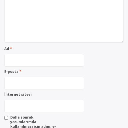
Ad
*
E-posta
*
İnternet sitesi
Daha sonraki
yorumlarımda
kullanılması için adım, e-