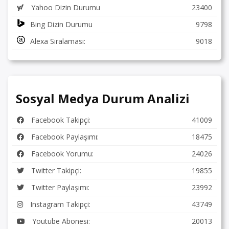
Yahoo Dizin Durumu
23400
Bing Dizin Durumu
9798
Alexa Sıralaması:
9018
Sosyal Medya Durum Analizi
Facebook Takipçi:
41009
Facebook Paylaşımı:
18475
Facebook Yorumu:
24026
Twitter Takipçi:
19855
Twitter Paylaşımı:
23992
Instagram Takipçi:
43749
Youtube Abonesi:
20013