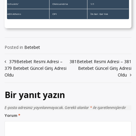
Inhulets’
Oleksandria
1/1
AEK Athens
OFI
İlk Gol : Gol Yok
Posted in
Betebet
Yazı
379Betebet Resmi Adresi –
381Betebet Resmi Adresi – 381
379 Betebet Güncel Giriş Adresi
Betebet Güncel Giriş Adresi
gezinmesi
Oldu
Oldu
Bir yanıt yazın
E-posta adresiniz yayınlanmayacak.
Gerekli alanlar
*
ile işaretlenmişlerdir
Yorum
*