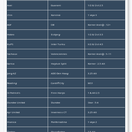
Avaí
Guarani
1/2 & Üst 2.5
Zlín
Karviná
1 veya X
AGF
OB
Korner Aralığı : 12+
Hobro
Esbjerg
1/2 & Üst 3.5
KuPS
Inter Turku
X/2 & Üst 4.5
Sochaux
Valenciennes
Korner Aralığı : 9-11
Gorica
Hajduk Split
Korner : 2.5 Alt
Jong AZ
ADO Den Haag
3.25 Alt
Reading
Cardiff City
MS1
St Patrick’s
Finn Harps
1 & Alt 2.5
Dundee United
Dundee
Skor : 5:4
Ayr United
Inverness CT
3.25 Alt
Huesca
Ponferradina
1 veya 2
Örebro
Djurgården
2.5 Alt