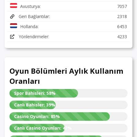
Avusturya:
7057
Geri Bağlantılar:
2318
Hollanda:
6453
Yönlendirmeler:
4233
Oyun Bölümleri Aylık Kullanım
Oranları
Spor Bahisleri:
58%
Canlı Bahisler:
39%
Casino Oyunları:
85%
Canlı Casino Oyunları:
47%