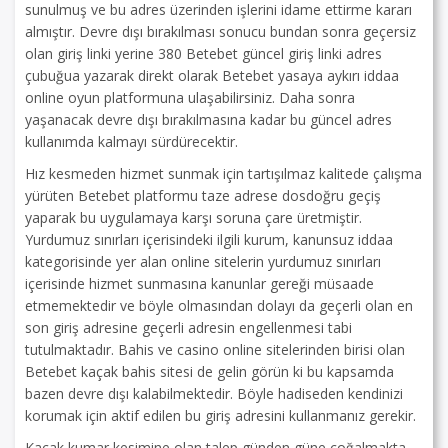
sunulmuş ve bu adres üzerinden işlerini idame ettirme kararı
almıştır. Devre dışı bırakılması sonucu bundan sonra geçersiz
olan giriş linki yerine 380 Betebet güncel giriş linki adres
çubuğua yazarak direkt olarak Betebet yasaya aykırı iddaa
online oyun platformuna ulaşabilirsiniz. Daha sonra
yaşanacak devre dışı bırakılmasına kadar bu güncel adres
kullanımda kalmayı sürdürecektir.
Hız kesmeden hizmet sunmak için tartışılmaz kalitede çalışma
yürüten Betebet platformu taze adrese dosdoğru geçiş
yaparak bu uygulamaya karşı soruna çare üretmiştir.
Yurdumuz sınırları içerisindeki ilgili kurum, kanunsuz iddaa
kategorisinde yer alan online sitelerin yurdumuz sınırları
içerisinde hizmet sunmasına kanunlar gereği müsaade
etmemektedir ve böyle olmasından dolayı da geçerli olan en
son giriş adresine geçerli adresin engellenmesi tabi
tutulmaktadır. Bahis ve casino online sitelerinden birisi olan
Betebet kaçak bahis sitesi de gelin görün ki bu kapsamda
bazen devre dışı kalabilmektedir. Böyle hadiseden kendinizi
korumak için aktif edilen bu giriş adresini kullanmanız gerekir.
Kaçak kumar kesimine olan talep günden güne çoğalmakta