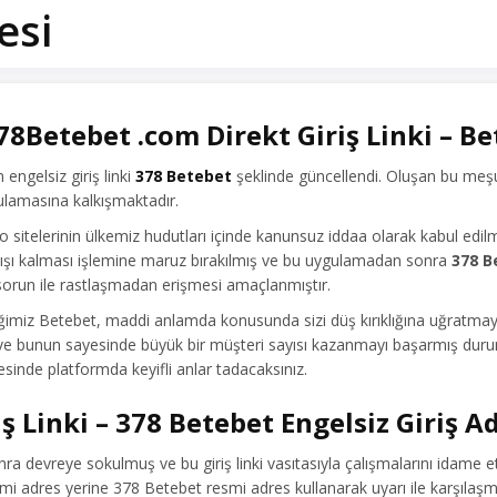
esi
78Betebet .com Direkt Giriş Linki – Be
ngelsiz giriş linki
378 Betebet
şeklinde güncellendi. Oluşan bu meşu
gulamasına kalkışmaktadır.
no sitelerinin ülkemiz hudutları içinde kanunsuz iddaa olarak kabul edi
 dışı kalması işlemine maruz bırakılmış ve bu uygulamadan sonra
378 B
ir sorun ile rastlaşmadan erişmesi amaçlanmıştır.
ceğimiz Betebet, maddi anlamda konusunda sizi düş kırıklığına uğratmay
a ve bunun sayesinde büyük bir müşteri sayısı kazanmayı başarmış durum
sinde platformda keyifli anlar tadacaksınız.
 Linki – 378 Betebet Engelsiz Giriş A
ra devreye sokulmuş ve bu giriş linki vasıtasıyla çalışmalarını idame 
esmi adres yerine 378 Betebet resmi adres kullanarak uyarı ile karşıl