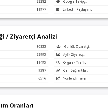
22282
Google Takipçi:
11977
Linkedin Paylaşımı:
ği / Ziyaretçi Analizi
80855
Günlük Ziyaretçi:
22995
Aylık Ziyaretçi:
11495
Organik Trafik:
9387
Geri Bağlantılar:
6516
Yönlendirmeler:
nım Oranları