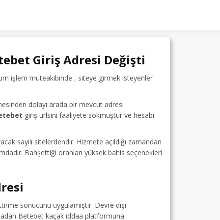
tebet Giriş Adresi Değişti
m işlem müteakıbinde , siteye girmek isteyenler
lmesinden dolayı arada bir mevcut adresi
etebet
giriş urlsini faaliyete sokmuştur ve hesabı
acak sayılı sitelerdendir. Hizmete açıldığı zamandan
dadır. Bahşettiği oranları yüksek bahis seçenekleri
dresi
ettirme sonucunu uygulamıştır. Devre dışı
aşmadan Betebet kaçak iddaa platformuna