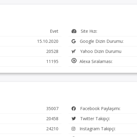
Evet
Site Hızı:
15.10.2020
Google Dizin Durumu:
20528
Yahoo Dizin Durumu
11195
Alexa Sıralaması:
i
35007
Facebook Paylaşımı:
20458
Twitter Takipçi:
24210
Instagram Takipçi: