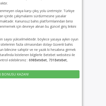
ektir.
enmeyen olaya karşı çıkış yolu üretmiştir. Türkiye
rları içinde çalışmalarını sürdürmesine yasalar
aktadır. Kanunsuz bahis platformlarından birisi
enmemek için devreye alınan bu güncel giriş linkini
nin sayısı yükselmektedir. böylece yasaya aykırı oyun
itelerinin fazla olmasından dolayı Güvenli bahis
n bilincine sahiptir ve ne yazık ki hesabına girmek
rafında listelenen bilgilerle Betebet websitesi ile
ntrol edebilirsiniz :
698Betebet
,
731Betebet
,
İN BONUSU KAZAN!