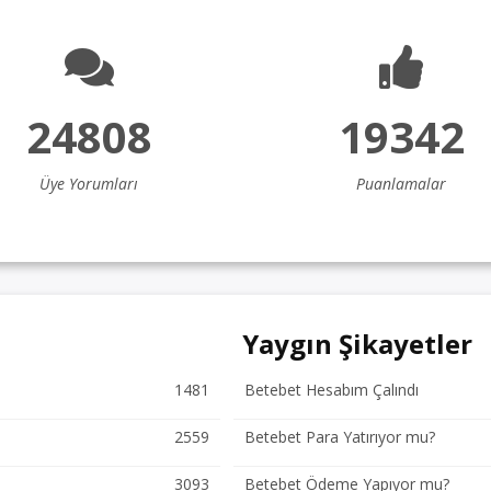
24808
19342
Üye Yorumları
Puanlamalar
Yaygın Şikayetler
1481
Betebet Hesabım Çalındı
2559
Betebet Para Yatırıyor mu?
3093
Betebet Ödeme Yapıyor mu?