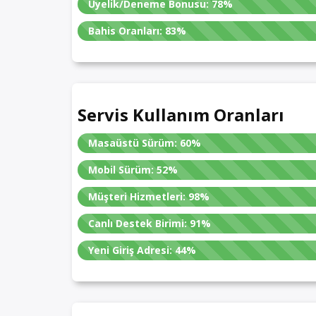
Üyelik/Deneme Bonusu:
78%
Bahis Oranları:
83%
Servis Kullanım Oranları
Masaüstü Sürüm:
60%
Mobil Sürüm:
52%
Müşteri Hizmetleri:
98%
Canlı Destek Birimi:
91%
Yeni Giriş Adresi:
44%