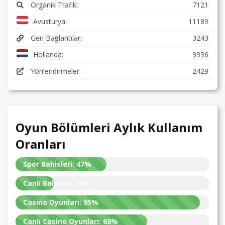
Organik Trafik:
7121
Avusturya:
11189
Geri Bağlantılar:
3243
Hollanda:
9336
Yönlendirmeler:
2429
Oyun Bölümleri Aylık Kullanım
Oranları
Spor Bahisleri:
47%
Canlı Bahisler:
20%
Casino Oyunları:
95%
Canlı Casino Oyunları:
68%