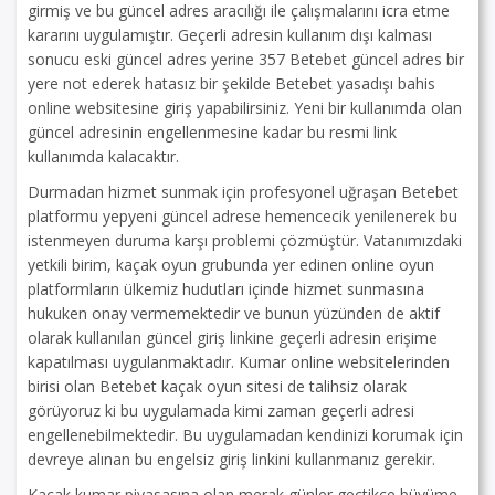
girmiş ve bu güncel adres aracılığı ile çalışmalarını icra etme
kararını uygulamıştır. Geçerli adresin kullanım dışı kalması
sonucu eski güncel adres yerine 357 Betebet güncel adres bir
yere not ederek hatasız bir şekilde Betebet yasadışı bahis
online websitesine giriş yapabilirsiniz. Yeni bir kullanımda olan
güncel adresinin engellenmesine kadar bu resmi link
kullanımda kalacaktır.
Durmadan hizmet sunmak için profesyonel uğraşan Betebet
platformu yepyeni güncel adrese hemencecik yenilenerek bu
istenmeyen duruma karşı problemi çözmüştür. Vatanımızdaki
yetkili birim, kaçak oyun grubunda yer edinen online oyun
platformların ülkemiz hudutları içinde hizmet sunmasına
hukuken onay vermemektedir ve bunun yüzünden de aktif
olarak kullanılan güncel giriş linkine geçerli adresin erişime
kapatılması uygulanmaktadır. Kumar online websitelerinden
birisi olan Betebet kaçak oyun sitesi de talihsiz olarak
görüyoruz ki bu uygulamada kimi zaman geçerli adresi
engellenebilmektedir. Bu uygulamadan kendinizi korumak için
devreye alınan bu engelsiz giriş linkini kullanmanız gerekir.
Kaçak kumar piyasasına olan merak günler geçtikçe büyüme