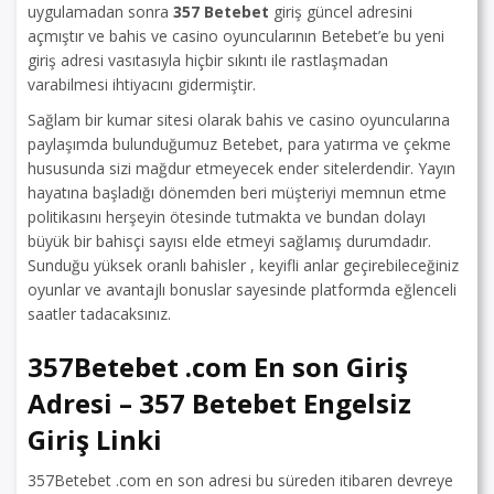
uygulamadan sonra
357 Betebet
giriş güncel adresini
açmıştır ve bahis ve casino oyuncularının Betebet’e bu yeni
giriş adresi vasıtasıyla hiçbir sıkıntı ile rastlaşmadan
varabilmesi ihtiyacını gidermiştir.
Sağlam bir kumar sitesi olarak bahis ve casino oyuncularına
paylaşımda bulunduğumuz Betebet, para yatırma ve çekme
hususunda sizi mağdur etmeyecek ender sitelerdendir. Yayın
hayatına başladığı dönemden beri müşteriyi memnun etme
politikasını herşeyin ötesinde tutmakta ve bundan dolayı
büyük bir bahisçi sayısı elde etmeyi sağlamış durumdadır.
Sunduğu yüksek oranlı bahisler , keyifli anlar geçirebileceğiniz
oyunlar ve avantajlı bonuslar sayesinde platformda eğlenceli
saatler tadacaksınız.
357Betebet .com En son Giriş
Adresi – 357 Betebet Engelsiz
Giriş Linki
357Betebet .com en son adresi bu süreden itibaren devreye