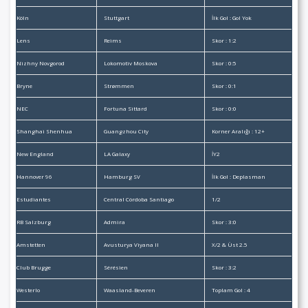
Köln
Stuttgart
İlk Gol : Gol Yok
Lens
Reims
Skor : 1:2
Nizhny Novgorod
Lokomotiv Moskova
Skor : 0:5
Bryne
Strømmen
Skor : 0:1
NEC
Fortuna Sittard
Skor : 0:0
Shanghai Shenhua
Guangzhou City
Korner Aralığı : 12+
New England
LA Galaxy
İY2
Hannover 96
Hamburg SV
İlk Gol : Deplasman
Estudiantes
Central Córdoba Santiago
1/2
RB Salzburg
Admira
Skor : 3:0
Amstetten
Avusturya Viyana II
X/2 & Üst 2.5
Club Brugge
Sérésien
Skor : 3:2
Westerlo
Waasland-Beveren
Toplam Gol : 4