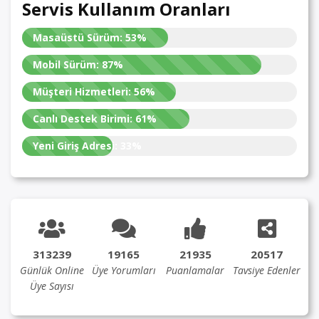
Servis Kullanım Oranları
Masaüstü Sürüm:
53%
Mobil Sürüm:
87%
Müşteri Hizmetleri:
56%
Canlı Destek Birimi:
61%
Yeni Giriş Adresi:
33%
313239
19165
21935
20517
Günlük Online
Üye Yorumları
Puanlamalar
Tavsiye Edenler
Üye Sayısı