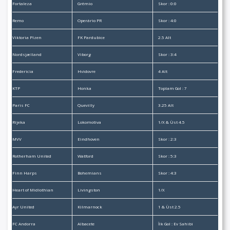
Fortaleza
Grêmio
Skor : 0:0
Remo
Operário PR
Skor : 4:0
Viktoria Plzen
FK Pardubice
2.5 Alt
Nordsjælland
Viborg
Skor : 3:4
Fredericia
Hvidovre
4 Alt
KTP
Honka
Toplam Gol : 7
Paris FC
Quevilly
3.25 Alt
Rijeka
Lokomotiva
1/X & Üst 4.5
MVV
Eindhoven
Skor : 2:3
Rotherham United
Watford
Skor : 5:3
Finn Harps
Bohemians
Skor : 4:3
Heart of Midlothian
Livingston
1/X
Ayr United
Kilmarnock
1 & Üst 2.5
FC Andorra
Albacete
İlk Gol : Ev Sahibi