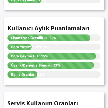
Kullanıcı Aylık Puanlamaları
Lisans ve Güvenilirlik:
89%
Para Yatırma Hızı:
26%
Para Çekme Hızı:
95%
Üyelik/Deneme Bonusu:
93%
Bahis Oranları:
32%
Servis Kullanım Oranları