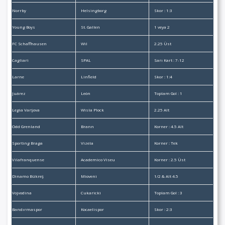
Norrby
Helsingborg
Skor : 1:3
Young Boys
St. Gallen
1 veya 2
FC Schaffhausen
Wil
2.25 Üst
Cagliari
SPAL
Sarı Kart : 7-12
Larne
Linfield
Skor : 1:4
Juárez
León
Toplam Gol : 1
Legia Varşova
Wisla Plock
2.25 Alt
Odd Grenland
Brann
Korner : 4.5 Alt
Sporting Braga
Vizela
Korner : Tek
Vilafranquense
Academico Viseu
Korner : 2.5 Üst
Dinamo Bükreş
Mioveni
1/2 & Alt 4.5
Vojvodina
Cukaricki
Toplam Gol : 3
Bandırmaspor
Kocaelispor
Skor : 2:3