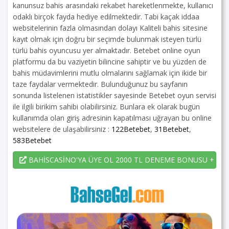
kanunsuz bahis arasındaki rekabet hareketlenmekte, kullanıcı
odaklı birçok fayda hediye edilmektedir. Tabi kaçak iddaa
websitelerinin fazla olmasından dolayı Kaliteli bahis sitesine
kayıt olmak için doğru bir seçimde bulunmak isteyen türlü
türlü bahis oyuncusu yer almaktadır. Betebet online oyun
platformu da bu vaziyetin bilincine sahiptir ve bu yüzden de
bahis müdavimlerini mutlu olmalarını sağlamak için ikide bir
taze faydalar vermektedir. Bulunduğunuz bu sayfanın
sonunda listelenen istatistikler sayesinde Betebet oyun servisi
ile ilgili birikim sahibi olabilirsiniz. Bunlara ek olarak bugün
kullanımda olan giriş adresinin kapatılması uğrayan bu online
websitelere de ulaşabilirsiniz :
122Betebet
,
31Betebet
,
583Betebet
BAHİSCASİNO'YA ÜYE OL 2000 TL DENEME BONUSU + 225