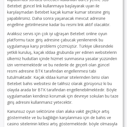
Betebet güncel link kullanmaya başlayarak uyarı ile
karşılaşmadan Betebet kaçak kumar kumar sitesine giriş
yapabilirsiniz. Daha sonra yaşanacak mevcut adresine
engellme getirilmesine kadar bu resmi link aktif olacaktır.
Aralıksız servis için çok iyi uğraşan Betebet online oyun
platformu taze giriş adresine çabucak yenilenerek bu
uygulamaya karşı problemi çözmüştür. Türkiye ülkesindeki
yetkili kuruluş, kaçak iddaa grubunda yer edinen websitelerin
ülkemiz hudutları içinde hizmet sunmasına yasalar yüzünden
izin vermemektedir ve bu nedenle de geçerli olan güncel
resmi adresine BTK tarafından engellenmesi tabi
tutulmaktadır. Kaçak iddaa kumar sitelerinden birisi olan
Betebet bahis websitesi de talihsiz olarak görüyoruz ki bu
olayda arada bir BTK tarafından engellenebilmektedir. Böyle
uygulamadan kendinizi korumak için devreye sokulan bu taze
giriş adresini kullanmanız yetecektir.
Kanunsuz oyun sektörüne olan alaka vakit geçtikçe artış
göstermekte ve bu bağlılığın karşılanması için de bahis ve
casino sitelerinin kitlesi artış göstermektedir. böyle olmasıyla