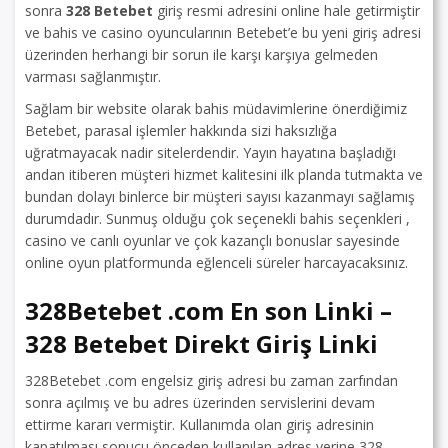
sonra
328 Betebet
giriş resmi adresini online hale getirmiştir
ve bahis ve casino oyuncularının Betebet’e bu yeni giriş adresi
üzerinden herhangi bir sorun ile karşı karşıya gelmeden
varması sağlanmıştır.
Sağlam bir website olarak bahis müdavimlerine önerdiğimiz
Betebet, parasal işlemler hakkında sizi haksızlığa
uğratmayacak nadir sitelerdendir. Yayın hayatına başladığı
andan itiberen müşteri hizmet kalitesini ilk planda tutmakta ve
bundan dolayı binlerce bir müşteri sayısı kazanmayı sağlamış
durumdadır. Sunmuş olduğu çok seçenekli bahis seçenkleri ,
casino ve canlı oyunlar ve çok kazançlı bonuslar sayesinde
online oyun platformunda eğlenceli süreler harcayacaksınız.
328Betebet .com En son Linki –
328 Betebet Direkt Giriş Linki
328Betebet .com engelsiz giriş adresi bu zaman zarfından
sonra açılmış ve bu adres üzerinden servislerini devam
ettirme kararı vermiştir. Kullanımda olan giriş adresinin
kapatılması sonucu önceden kullanılan adres yerine 328