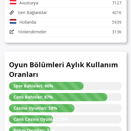
Avusturya:
7127
Geri Bağlantılar:
4216
Hollanda:
5939
Yönlendirmeler:
3136
Oyun Bölümleri Aylık Kullanım
Oranları
Spor Bahisleri:
66%
Canlı Bahisler:
87%
Casino Oyunları:
58%
Canlı Casino Oyunları:
39%
Poker Oyunları:
37%