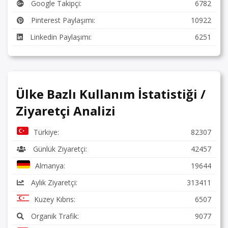
Google Takipçi:
6782
Pinterest Paylaşımı:
10922
Linkedin Paylaşımı:
6251
Ülke Bazlı Kullanım İstatistiği /
Ziyaretçi Analizi
Türkiye:
82307
Günlük Ziyaretçi:
42457
Almanya:
19644
Aylık Ziyaretçi:
313411
Kuzey Kıbrıs:
6507
Organik Trafik:
9077