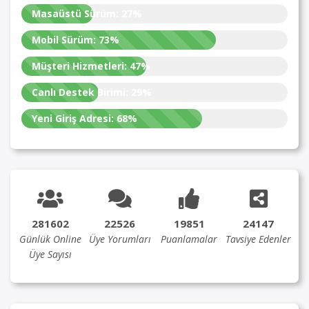
Masaüstü Sürüm:
27%
Mobil Sürüm:
73%
Müşteri Hizmetleri:
47%
Canlı Destek Birimi:
29%
Yeni Giriş Adresi:
68%
281602
22526
19851
24147
Günlük Online
Üye Yorumları
Puanlamalar
Tavsiye Edenler
Üye Sayısı