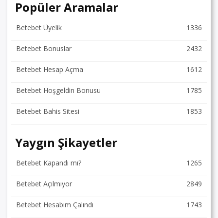
Popüler Aramalar
Betebet Üyelik
1336
Betebet Bonuslar
2432
Betebet Hesap Açma
1612
Betebet Hoşgeldin Bonusu
1785
Betebet Bahis Sitesi
1853
Yaygın Şikayetler
Betebet Kapandı mı?
1265
Betebet Açılmıyor
2849
Betebet Hesabım Çalındı
1743