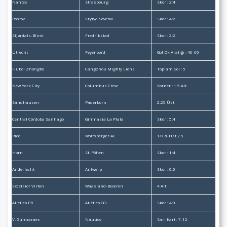
Nantes
Strasbourg
Skor : 2:4
Rostov
Krylya Sovetov
Skor : 4:2
Stjørdals-Blink
Fredrikstad
Skor : 2:2
Utrecht
Feyenoord
Gol Dk Aralığı : 46-60
Hubei Zhongbo
Cangzhou Mighty Lions
Toplam Gol : 5
New York City
Columbus Crew
Korner : 1.5 Alt
Sandhausen
Paderborn
2.25 Üst
Central Córdoba Santiago
Gimnasia La Plata
Skor : 5:4
Ried
Wolfsberger AC
1/X & Üst 2.5
Horn
St. Pölten
Skor : 1:4
Anderlecht
Antwerp
Skor : 0:0
Excelsior Virton
Waasland-Beveren
4 Alt
Atlético PR
Atlético GO
Skor : 4:3
V. Guimaraes
Náutico
Sarı Kart : 7-12