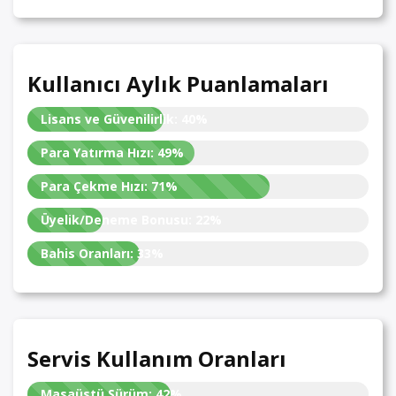
Kullanıcı Aylık Puanlamaları
Lisans ve Güvenilirlik:
40%
Para Yatırma Hızı:
49%
Para Çekme Hızı:
71%
Üyelik/Deneme Bonusu:
22%
Bahis Oranları:
33%
Servis Kullanım Oranları
Masaüstü Sürüm:
42%