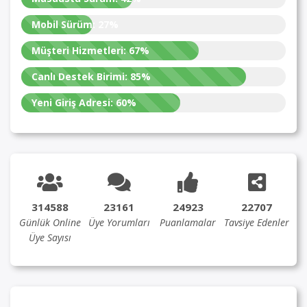
Mobil Sürüm:
27%
Müşteri Hizmetleri:
67%
Canlı Destek Birimi:
85%
Yeni Giriş Adresi:
60%
314588
23161
24923
22707
Günlük Online
Üye Yorumları
Puanlamalar
Tavsiye Edenler
Üye Sayısı