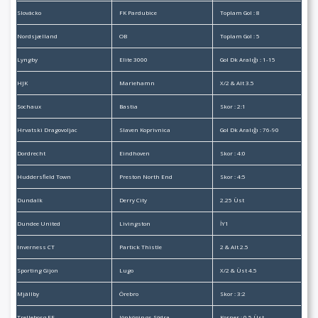
Slovácko
FK Pardubice
Toplam Gol : 8
Nordsjælland
OB
Toplam Gol : 5
Lyngby
Elite 3000
Gol Dk Aralığı : 1-15
HJK
Mariehamn
X/2 & Alt 3.5
Sochaux
Bastia
Skor : 2:1
Hrvatski Dragovoljac
Slaven Koprivnica
Gol Dk Aralığı : 76-90
Dordrecht
Eindhoven
Skor : 4:0
Huddersfield Town
Preston North End
Skor : 4:5
Dundalk
Derry City
2.25 Üst
Dundee United
Livingston
İY1
Inverness CT
Partick Thistle
2 & Alt 2.5
Sporting Gijon
Lugo
X/2 & Üst 4.5
Mjällby
Örebro
Skor : 3:2
Trelleborg FF
Jönköpings Södra
Korner : 0.5 Üst