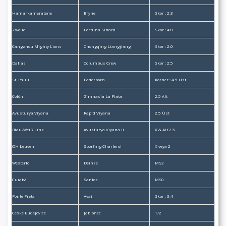
Hamarkameratene
Bryne
Skor : 2:3
Zwolle
Fortuna Sittard
Skor : 4:0
Cangzhou Mighty Lions
Chongqing Liangjiang
Skor : 2:0
Dallas
Columbus Crew
Skor : 2:5
St. Pauli
Paderborn
Korner : 4.5 Üst
Colón
Gimnasia La Plata
2.5 Alt
Avusturya Viyana
Rapid Viyana
2.5 Üst
Blau-Weiß Linz
Avusturya Viyana II
X & Alt 2.5
OH Leuven
Sporting Charleroi
X veya 2
Westerlo
Deinze
MS2
Cuiabá
Santos
MS0
Ponte Preta
Avaí
Skor : 3:4
Ceské Budejovice
Jablonec
1/2