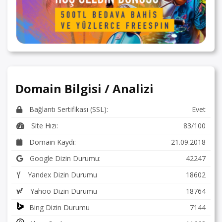
Domain Bilgisi / Analizi
Bağlantı Sertifikası (SSL):
Evet
Site Hızı:
83/100
Domain Kaydı:
21.09.2018
Google Dizin Durumu:
42247
Yandex Dizin Durumu
18602
Yahoo Dizin Durumu
18764
Bing Dizin Durumu
7144