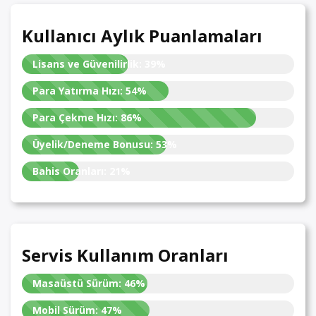
Kullanıcı Aylık Puanlamaları
Lisans ve Güvenilirlik:
39%
Para Yatırma Hızı:
54%
Para Çekme Hızı:
86%
Üyelik/Deneme Bonusu:
53%
Bahis Oranları:
21%
Servis Kullanım Oranları
Masaüstü Sürüm:
46%
Mobil Sürüm:
47%