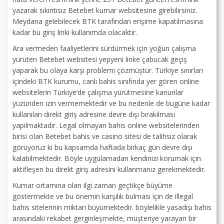
yazarak sıkıntısız Betebet kumar websitesine girebilirsiniz.
Meydana gelebilecek BTK tarafından erişime kapatılmasına
kadar bu giriş linki kullanımda olacaktır.
Ara vermeden faaliyetlerini sürdürmek için yoğun çalışma
yürüten Betebet websitesi yepyeni linke çabucak geçiş
yaparak bu olaya karşı problemi çözmüştür. Türkiye sınırları
içindeki BTK kurumu, canlı bahis sınıfında yer gören online
websitelerin Türkiye’de çalışma yürütmesine kanunlar
yüzünden izin vermemektedir ve bu nedenle de bugüne kadar
kullanılan direkt giriş adresine devre dışı bırakılması
yapılmaktadır. Legal olmayan bahis online websitelerinden
birisi olan Betebet bahis ve casino sitesi de talihsiz olarak
görüyoruz ki bu kapsamda haftada birkaç gün devre dışı
kalabilmektedir. Böyle uygulamadan kendinizi korumak için
aktifleşen bu direkt giriş adresini kullanmanız gerekmektedir.
Kumar ortamına olan ilgi zaman geçtikçe büyüme
göstermekte ve bu önemin karşılık bulması için de illegal
bahis sitelerinin miktarı büyümektedir. böylelikle yasadışı bahis
arasındaki rekabet gerginleşmekte, müşteriye yarayan bir