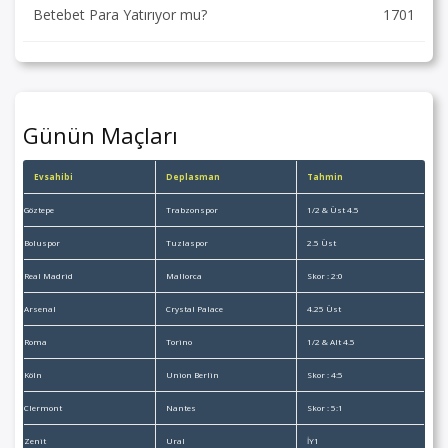
Betebet Para Yatırıyor mu?
1701
Günün Maçları
Evsahibi
Deplasman
Tahmin
Göztepe
Trabzonspor
1/2 & Üst 4.5
Boluspor
Tuzlaspor
2.5 Üst
Real Madrid
Mallorca
Skor : 2:0
Arsenal
Crystal Palace
4.25 Üst
Roma
Torino
1/2 & Alt 4.5
Köln
Union Berlin
Skor : 4:5
Clermont
Nantes
Skor : 5:1
Zenit
Ural
İY1