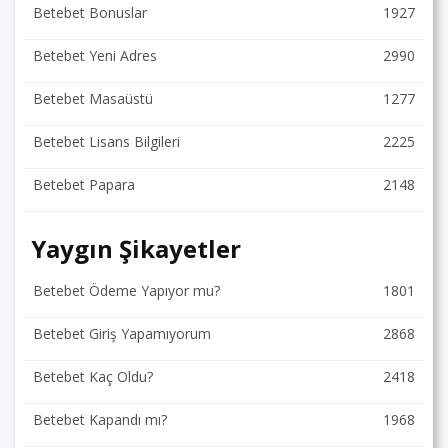
Betebet Bonuslar
1927
Betebet Yeni Adres
2990
Betebet Masaüstü
1277
Betebet Lisans Bilgileri
2225
Betebet Papara
2148
Yaygın Şikayetler
Betebet Ödeme Yapıyor mu?
1801
Betebet Giriş Yapamıyorum
2868
Betebet Kaç Oldu?
2418
Betebet Kapandı mı?
1968