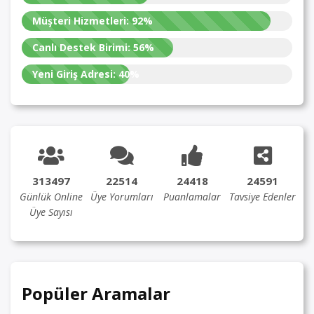
Müşteri Hizmetleri:
92%
Canlı Destek Birimi:
56%
Yeni Giriş Adresi:
40%
313497
22514
24418
24591
Günlük Online
Üye Yorumları
Puanlamalar
Tavsiye Edenler
Üye Sayısı
Popüler Aramalar