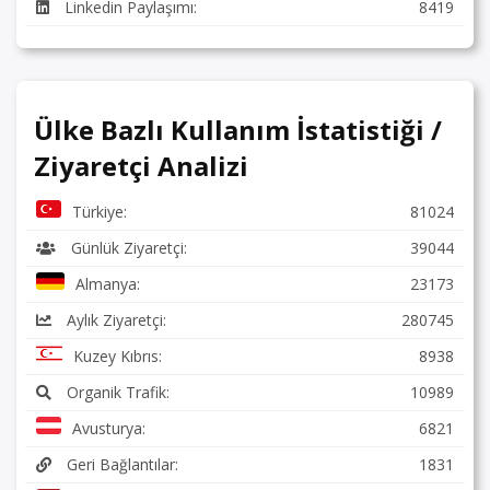
Linkedin Paylaşımı:
8419
Ülke Bazlı Kullanım İstatistiği /
Ziyaretçi Analizi
Türkiye:
81024
Günlük Ziyaretçi:
39044
Almanya:
23173
Aylık Ziyaretçi:
280745
Kuzey Kıbrıs:
8938
Organik Trafik:
10989
Avusturya:
6821
Geri Bağlantılar:
1831