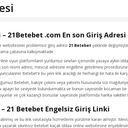
esi
i – 21Betebet .com En son Giriş Adresi
 websitesinin problemsiz giriş adresi
21 Betebet
şeklinde değişmiştir
 arama çabasına kalkışmaktadır.
online oyun platformların yurdumuz sınırları içerisinde yasaya aykırı id
n son resmi adresi, mevcut adresine engellme getirilmesi prosedürün
uncularının Betebet’e bu yeni link aracılığı ile herhangi bir hata ile ka
ğumuz Betebet, bakiye çekimi veya yatırımı hususunda sizi mağduriyete
ı apayrı bir seviyede bulundurmakta ve bunun sayesinde kocaman bir 
en oyunlar ve çok kazançlı bonuslar sayesinde platformda harika vakitler
– 21 Betebet Engelsiz Giriş Linki
ınmış ve bu link vasıtasıyla hizmetlerini yürütme kararı almıştır. Me
yazarak sıkıntısız Betebet kaçak iddaa online websitesine erişebilirsi