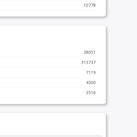
10778
38051
313737
7119
4300
3516