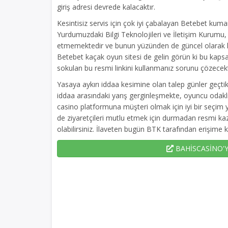
giriş adresi devrede kalacaktır.
Kesintisiz servis için çok iyi çabalayan Betebet kumar
Yurdumuzdaki Bilgi Teknolojileri ve İletişim Kurumu
etmemektedir ve bunun yüzünden de güncel olarak kul
Betebet kaçak oyun sitesi de gelin görün ki bu kaps
sokulan bu resmi linkini kullanmanız sorunu çözecekt
Yasaya aykırı iddaa kesimine olan talep günler geçti
iddaa arasındaki yarış gerginleşmekte, oyuncu odaklı
casino platformuna müşteri olmak için iyi bir seçi
de ziyaretçileri mutlu etmek için durmadan resmi kaza
olabilirsiniz. İlaveten bugün BTK tarafından erişime 
BAHİSCASİNO'Y