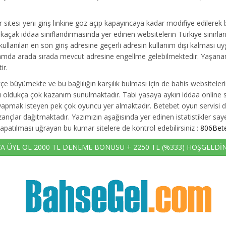
 sitesi yeni giriş linkine göz açıp kapayıncaya kadar modifiye edilerek 
, kaçak iddaa sınıflandırmasında yer edinen websitelerin Türkiye sını
lanılan en son giriş adresine geçerli adresin kullanım dışı kalması uy
amda arada sırada mevcut adresine engellme gelebilmektedir. Yaşanan 
ir.
kçe büyümekte ve bu bağlılığın karşılık bulması için de bahis websitel
 oldukça çok kazanım sunulmaktadır. Tabi yasaya aykırı iddaa online s
m yapmak isteyen pek çok oyuncu yer almaktadır. Betebet oyun servisi
nçlar dağıtmaktadır. Yazımızın aşağısında yer edinen istatistikler say
kapatılması uğrayan bu kumar sitelere de kontrol edebilirsiniz :
806Bet
A ÜYE OL 2000 TL DENEME BONUSU + 2250 TL (%333) HOŞGELD