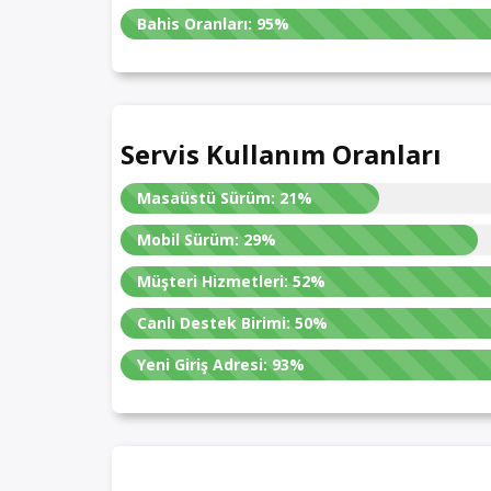
Bahis Oranları:
95%
Servis Kullanım Oranları
Masaüstü Sürüm:
21%
Mobil Sürüm:
29%
Müşteri Hizmetleri:
52%
Canlı Destek Birimi:
50%
Yeni Giriş Adresi:
93%