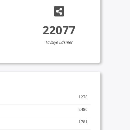
22077
Tavsiye Edenler
1278
2480
1781