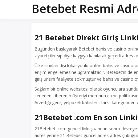
Skip
Betebet Resmi Adr
to
content
21 Betebet Direkt Giriş Link
Bugünden başlayarak Betebet bahis ve casino online
ziyaretçiler şıp diye kaygıya kapılarak geçerli adres
Ülke sınırları dışı lokasyonlu online bahis ve casino 
erişim engellemesine uğramaktadır. Betebet’in de e
giriş urlsini faaliyete sokmuştur ve bahis ve casino oy
Sağlam bir online websitesi olarak oyunculara sundu
seneden itiberen müşteriyi memnun etme politikasın
Arzettiği geniş yelpazeli bahisler , farklı kategorid
21Betebet .com En son Linki 
21Betebet .com güncel linki şuandan sonra devreye al
adres yerine 21 Betebet güncel adres adres çubuğua 