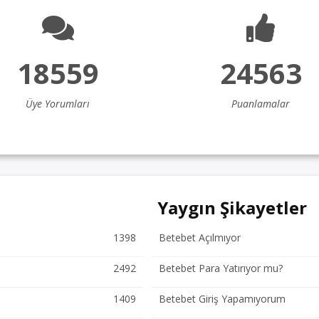
18559
24563
Üye Yorumları
Puanlamalar
Yaygın Şikayetler
1398
Betebet Açılmıyor
2492
Betebet Para Yatırıyor mu?
1409
Betebet Giriş Yapamıyorum