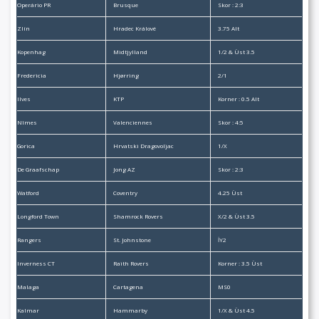
Operário PR
Brusque
Skor : 2:3
Zlín
Hradec Králové
3.75 Alt
Kopenhag
Midtjylland
1/2 & Üst 3.5
Fredericia
Hjørring
2/1
Ilves
KTP
Korner : 0.5 Alt
Nîmes
Valenciennes
Skor : 4:5
Gorica
Hrvatski Dragovoljac
1/X
De Graafschap
Jong AZ
Skor : 2:3
Watford
Coventry
4.25 Üst
Longford Town
Shamrock Rovers
X/2 & Üst 3.5
Rangers
St. Johnstone
İY2
Inverness CT
Raith Rovers
Korner : 3.5 Üst
Malaga
Cartagena
MS0
Kalmar
Hammarby
1/X & Üst 4.5