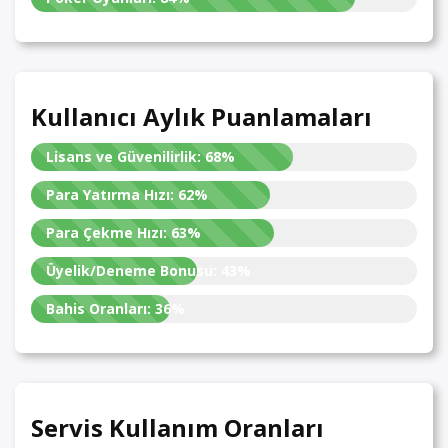
Kullanıcı Aylık Puanlamaları
Lisans ve Güvenilirlik:
68%
Para Yatırma Hızı:
62%
Para Çekme Hızı:
63%
Üyelik/Deneme Bonusu:
43%
Bahis Oranları:
36%
Servis Kullanım Oranları