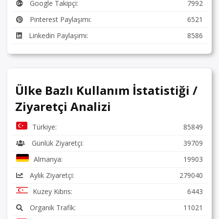
Google Takipçi:
7992
Pinterest Paylaşımı:
6521
Linkedin Paylaşımı:
8586
Ülke Bazlı Kullanım İstatistiği /
Ziyaretçi Analizi
Türkiye:
85849
Günlük Ziyaretçi:
39709
Almanya:
19903
Aylık Ziyaretçi:
279040
Kuzey Kıbrıs:
6443
Organik Trafik:
11021