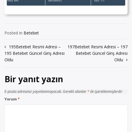
Volos NFC
AEK Athens
Skor : 1:1
Posted in
Betebet
Yazı
195Betebet Resmi Adresi –
197Betebet Resmi Adresi – 197
195 Betebet Güncel Giriş Adresi
Betebet Güncel Giriş Adresi
gezinmesi
Oldu
Oldu
Bir yanıt yazın
E-posta adresiniz yayınlanmayacak.
Gerekli alanlar
*
ile işaretlenmişlerdir
Yorum
*