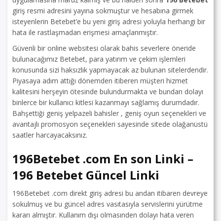
giriş resmi adresini yayına sokmuştur ve hesabına girmek
isteyenlerin Betebet’e bu yeni giriş adresi yoluyla herhangi bir
hata ile rastlaşmadan erişmesi amaçlanmıştır.
Güvenli bir online websitesi olarak bahis severlere öneride
bulunacağımız Betebet, para yatırım ve çekim işlemleri
konusunda sizi haksızlık yapmayacak az bulunan sitelerdendir.
Piyasaya adım attığı dönemden itiberen müşteri hizmet
kalitesini herşeyin ötesinde bulundurmakta ve bundan dolayı
binlerce bir kullanıcı kitlesi kazanmayı sağlamış durumdadır.
Bahşettiği geniş yelpazeli bahisler , geniş oyun seçenekleri ve
avantajlı promosyon seçenekleri sayesinde sitede olağanüstü
saatler harcayacaksınız.
196Betebet .com En son Linki –
196 Betebet Güncel Linki
196Betebet .com direkt giriş adresi bu andan itibaren devreye
sokulmuş ve bu güncel adres vasıtasıyla servislerini yürütme
kararı almıştır. Kullanım dışı olmasınden dolayı hata veren