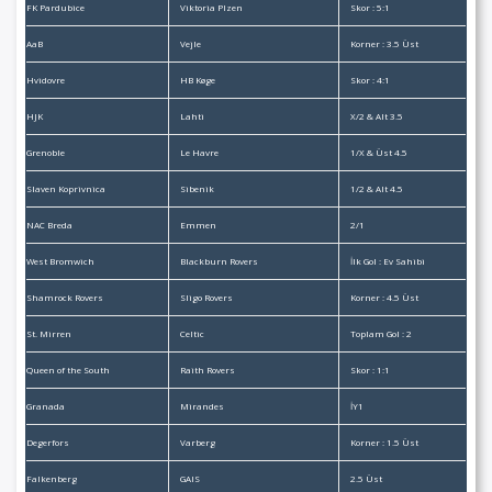
FK Pardubice
Viktoria Plzen
Skor : 5:1
AaB
Vejle
Korner : 3.5 Üst
Hvidovre
HB Køge
Skor : 4:1
HJK
Lahti
X/2 & Alt 3.5
Grenoble
Le Havre
1/X & Üst 4.5
Slaven Koprivnica
Sibenik
1/2 & Alt 4.5
NAC Breda
Emmen
2/1
West Bromwich
Blackburn Rovers
İlk Gol : Ev Sahibi
Shamrock Rovers
Sligo Rovers
Korner : 4.5 Üst
St. Mirren
Celtic
Toplam Gol : 2
Queen of the South
Raith Rovers
Skor : 1:1
Granada
Mirandes
İY1
Degerfors
Varberg
Korner : 1.5 Üst
Falkenberg
GAIS
2.5 Üst