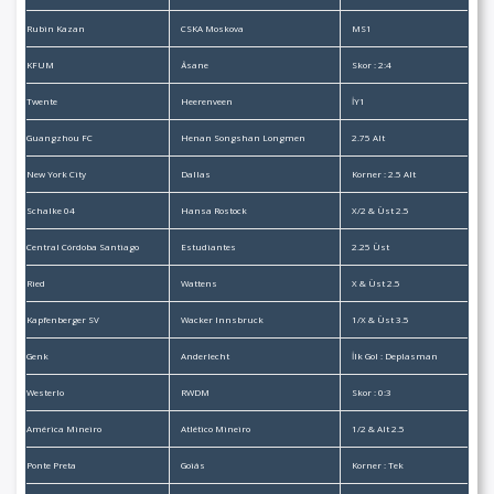
Rubin Kazan
CSKA Moskova
MS1
KFUM
Åsane
Skor : 2:4
Twente
Heerenveen
İY1
Guangzhou FC
Henan Songshan Longmen
2.75 Alt
New York City
Dallas
Korner : 2.5 Alt
Schalke 04
Hansa Rostock
X/2 & Üst 2.5
Central Córdoba Santiago
Estudiantes
2.25 Üst
Ried
Wattens
X & Üst 2.5
Kapfenberger SV
Wacker Innsbruck
1/X & Üst 3.5
Genk
Anderlecht
İlk Gol : Deplasman
Westerlo
RWDM
Skor : 0:3
América Mineiro
Atlético Mineiro
1/2 & Alt 2.5
Ponte Preta
Goiás
Korner : Tek