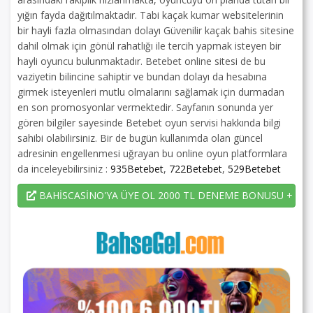
yığın fayda dağıtılmaktadır. Tabi kaçak kumar websitelerinin
bir hayli fazla olmasından dolayı Güvenilir kaçak bahis sitesine
dahil olmak için gönül rahatlığı ile tercih yapmak isteyen bir
hayli oyuncu bulunmaktadır. Betebet online sitesi de bu
vaziyetin bilincine sahiptir ve bundan dolayı da hesabına
girmek isteyenleri mutlu olmalarını sağlamak için durmadan
en son promosyonlar vermektedir. Sayfanın sonunda yer
gören bilgiler sayesinde Betebet oyun servisi hakkında bilgi
sahibi olabilirsiniz. Bir de bugün kullanımda olan güncel
adresinin engellenmesi uğrayan bu online oyun platformlara
da inceleyebilirsiniz :
935Betebet
,
722Betebet
,
529Betebet
BAHİSCASİNO'YA ÜYE OL 2000 TL DENEME BONUSU + 225