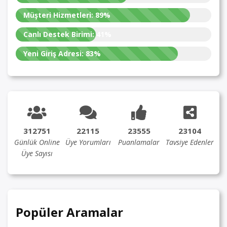
Müşteri Hizmetleri:
89%
Canlı Destek Birimi:
41%
Yeni Giriş Adresi:
83%
312751
22115
23555
23104
Günlük Online
Üye Yorumları
Puanlamalar
Tavsiye Edenler
Üye Sayısı
Popüler Aramalar