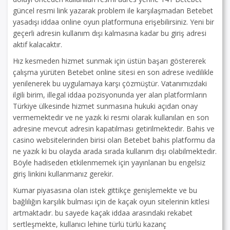
güncel resmi link yazarak problem ile karşılaşmadan Betebet
yasadışı iddaa online oyun platformuna erişebilirsiniz. Yeni bir
geçerli adresin kullanım dışı kalmasına kadar bu giriş adresi
aktif kalacaktır.
Hız kesmeden hizmet sunmak için üstün başarı göstererek
çalışma yürüten Betebet online sitesi en son adrese ivedilikle
yenilenerek bu uygulamaya karşı çözmüştür. Vatanımızdaki
ilgili birim, illegal iddaa pozisyonunda yer alan platformların
Türkiye ülkesinde hizmet sunmasına hukuki açıdan onay
vermemektedir ve ne yazık ki resmi olarak kullanılan en son
adresine mevcut adresin kapatılması getirilmektedir. Bahis ve
casino websitelerinden birisi olan Betebet bahis platformu da
ne yazık ki bu olayda arada sırada kullanım dışı olabilmektedir.
Böyle hadiseden etkilenmemek için yayınlanan bu engelsiz
giriş linkini kullanmanız gerekir.
Kumar piyasasına olan istek gittikçe genişlemekte ve bu
bağlılığın karşılık bulması için de kaçak oyun sitelerinin kitlesi
artmaktadır. bu sayede kaçak iddaa arasındaki rekabet
sertleşmekte, kullanıcı lehine türlü türlü kazanç