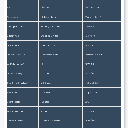
Start
Åsane
Sarı Kart : 4-6
Feyenoord
S. Rotterdam
Toplam Gol : 1
Guangzhou FC
Guangzhou City
1 veya 2
Cincinnati
Atlanta United
Skor : 4:0
Heidenheim
Hannover 96
X/2 & Alt 3.5
Unión Santa Fe
Independiente
Korner : 4.5 Alt
Wolfsberger AC
Ried
3.75 Alt
Vorwärts Steyr
Dornbirn
3.75 Üst
Sporting Charleroi
AS Eupen
1 & Üst 2.5
Westerlo
Lierse K
Toplam Gol : 2
Sport Recife
Santos
X/2
Vasco da Gama
Guarani
2.25 Alt
Slovan Liberec
Sigma Olomouc
2.25 Üst