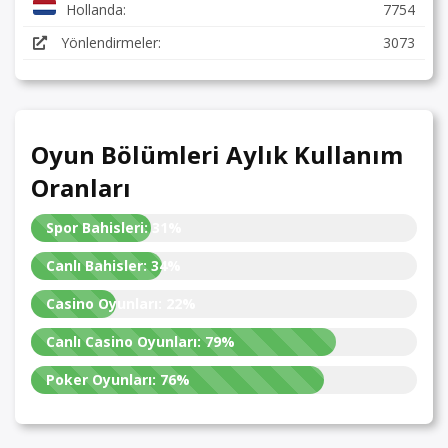
Hollanda:
7754
Yönlendirmeler:
3073
Oyun Bölümleri Aylık Kullanım
Oranları
Spor Bahisleri:
31%
Canlı Bahisler:
34%
Casino Oyunları:
22%
Canlı Casino Oyunları:
79%
Poker Oyunları:
76%